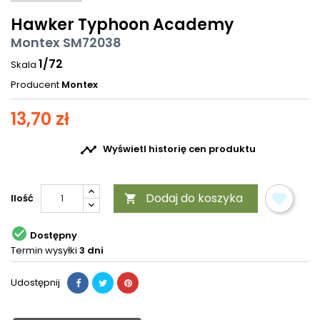
Hawker Typhoon Academy
Montex SM72038
1/72
Skala
Producent
Montex
13,70 zł

Wyświetl historię cen produktu
Dodaj do koszyka
Ilość


Dostępny
Termin wysyłki
3 dni
Udostępnij