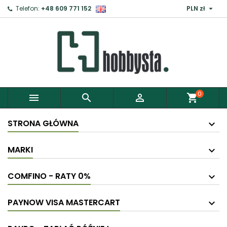

Telefon:
+48 609 771 152
PLN zł
0



shopping_cart
STRONA GŁÓWNA
MARKI
COMFINO - RATY 0%
PAYNOW VISA MASTERCART