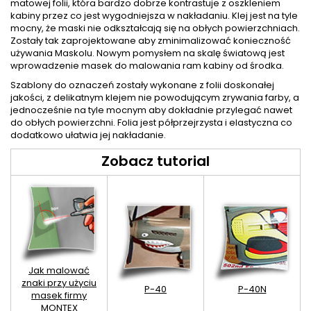
matowej folii, która bardzo dobrze kontrastuje z oszkleniem
kabiny przez co jest wygodniejsza w nakładaniu. Klej jest na tyle
mocny, że maski nie odkształcają się na obłych powierzchniach.
Zostały tak zaprojektowane aby zminimalizować konieczność
używania Maskolu. Nowym pomysłem na skalę światową jest
wprowadzenie masek do malowania ram kabiny od środka.
Szablony do oznaczeń zostały wykonane z folii doskonałej
jakości, z delikatnym klejem nie powodującym zrywania farby, a
jednocześnie na tyle mocnym aby dokładnie przylegać nawet
do obłych powierzchni. Folia jest półprzejrzysta i elastyczna co
dodatkowo ułatwia jej nakładanie.
Zobacz tutorial
Jak malować
znaki przy użyciu
P-40
P-40N
masek firmy
MONTEX