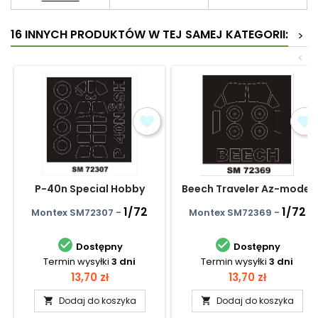
16 INNYCH PRODUKTÓW W TEJ SAMEJ KATEGORII:
>
<
P-40n Special Hobby
Beech Traveler Az-model
1/72
1/72
Montex SM72307 -
Montex SM72369 -


Dostępny
Dostępny
Termin wysyłki
3 dni
Termin wysyłki
3 dni
Cena
Cena
13,70 zł
13,70 zł
Dodaj do koszyka
Dodaj do koszyka

