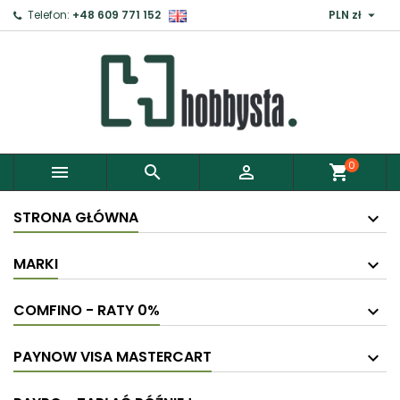

Telefon:
+48 609 771 152
PLN zł
0



shopping_cart
STRONA GŁÓWNA
MARKI
COMFINO - RATY 0%
PAYNOW VISA MASTERCART