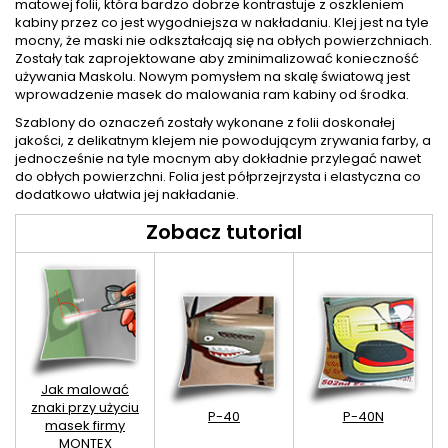
matowej folii, która bardzo dobrze kontrastuje z oszkleniem
kabiny przez co jest wygodniejsza w nakładaniu. Klej jest na tyle
mocny, że maski nie odkształcają się na obłych powierzchniach.
Zostały tak zaprojektowane aby zminimalizować konieczność
używania Maskolu. Nowym pomysłem na skalę światową jest
wprowadzenie masek do malowania ram kabiny od środka.
Szablony do oznaczeń zostały wykonane z folii doskonałej
jakości, z delikatnym klejem nie powodującym zrywania farby, a
jednocześnie na tyle mocnym aby dokładnie przylegać nawet
do obłych powierzchni. Folia jest półprzejrzysta i elastyczna co
dodatkowo ułatwia jej nakładanie.
Zobacz tutorial
Jak malować
znaki przy użyciu
P-40
P-40N
masek firmy
MONTEX