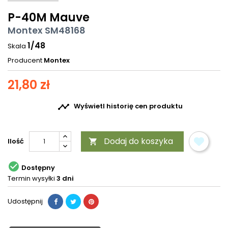
P-40M Mauve
Montex SM48168
1/48
Skala
Producent
Montex
21,80 zł

Wyświetl historię cen produktu
Dodaj do koszyka
Ilość


Dostępny
Termin wysyłki
3 dni
Udostępnij