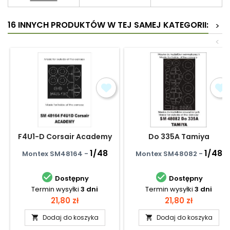
16 INNYCH PRODUKTÓW W TEJ SAMEJ KATEGORII:
>
<
F4U1-D Corsair Academy
Do 335A Tamiya
1/48
1/48
Montex SM48164 -
Montex SM48082 -


Dostępny
Dostępny
Termin wysyłki
3 dni
Termin wysyłki
3 dni
Cena
Cena
21,80 zł
21,80 zł
Dodaj do koszyka
Dodaj do koszyka

