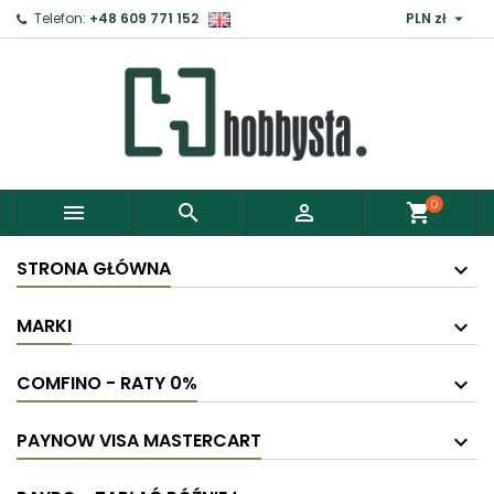

Telefon:
+48 609 771 152
PLN zł
0



shopping_cart
STRONA GŁÓWNA
MARKI
COMFINO - RATY 0%
PAYNOW VISA MASTERCART