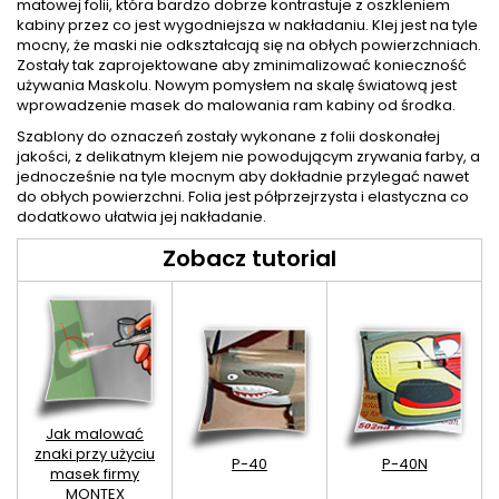
matowej folii, która bardzo dobrze kontrastuje z oszkleniem
kabiny przez co jest wygodniejsza w nakładaniu. Klej jest na tyle
mocny, że maski nie odkształcają się na obłych powierzchniach.
Zostały tak zaprojektowane aby zminimalizować konieczność
używania Maskolu. Nowym pomysłem na skalę światową jest
wprowadzenie masek do malowania ram kabiny od środka.
Szablony do oznaczeń zostały wykonane z folii doskonałej
jakości, z delikatnym klejem nie powodującym zrywania farby, a
jednocześnie na tyle mocnym aby dokładnie przylegać nawet
do obłych powierzchni. Folia jest półprzejrzysta i elastyczna co
dodatkowo ułatwia jej nakładanie.
Zobacz tutorial
Jak malować
znaki przy użyciu
P-40
P-40N
masek firmy
MONTEX