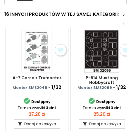
16 INNYCH PRODUKTÓW W TEJ SAMEJ KATEGORII:
>
<
A-7 Corsair Trumpeter
P-51A Mustang
Hobbycraft
1/32
1/32
Montex SM32048 -
Montex SM32099 -


Dostępny
Dostępny
Termin wysyłki
3 dni
Termin wysyłki
3 dni
Cena
Cena
27,20 zł
25,20 zł
Dodaj do koszyka
Dodaj do koszyka

