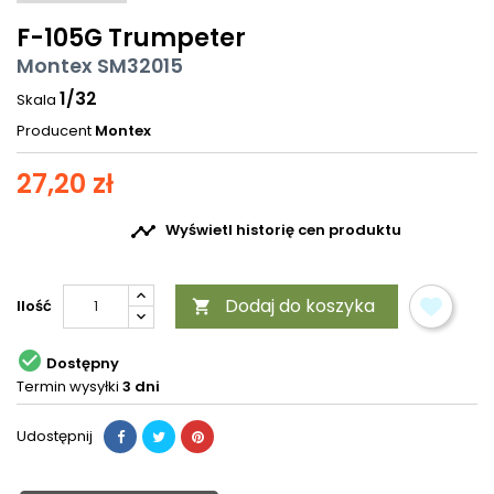
F-105G Trumpeter
Montex SM32015
1/32
Skala
Producent
Montex
27,20 zł

Wyświetl historię cen produktu
Dodaj do koszyka
Ilość


Dostępny
Termin wysyłki
3 dni
Udostępnij