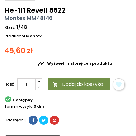
He-111 Revell 5522
Montex MM48146
1/48
Skala
Producent
Montex
45,60 zł

Wyświetl historię cen produktu
Dodaj do koszyka
Ilość


Dostępny
Termin wysyłki
3 dni
Udostępnij