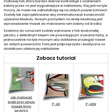
matowej folii, która bardzo dobrze kontrastuje z oszkleniem
kabiny przez co jest wygodniejsza w nakładaniu. Klej jest na tyle
mocny, że maski nie odkształcają się na obłych powierzchniach.
Zostały tak zaprojektowane aby zminimalizować konieczność
używania Maskolu. Nowym pomysłem na skalę światową jest
wprowadzenie masek do malowania ram kabiny od środka.
Szablony do oznaczeń zostały wykonane z folii doskonałej
jakości, z delikatnym klejem nie powodującym zrywania farby, a
jednocześnie na tyle mocnym aby dokładnie przylegać nawet
do obłych powierzchni. Folia jest półprzejrzysta i elastyczna co
dodatkowo ułatwia jej nakładanie.
Zobacz tutorial
Jak malować
znaki przy użyciu
P-40
P-40N
masek firmy
MONTEX