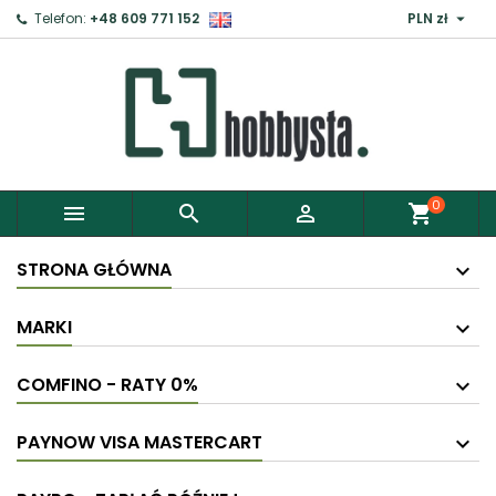

Telefon:
+48 609 771 152
PLN zł
0



shopping_cart
STRONA GŁÓWNA
MARKI
COMFINO - RATY 0%
PAYNOW VISA MASTERCART