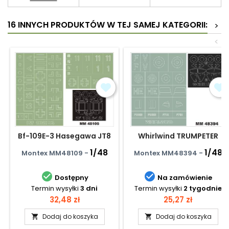
16 INNYCH PRODUKTÓW W TEJ SAMEJ KATEGORII:
>
<
Bf-109E-3 Hasegawa JT8
Whirlwind TRUMPETER
1/48
1/48
Montex MM48109 -
Montex MM48394 -


Dostępny
Na zamówienie
Termin wysyłki
3 dni
Termin wysyłki
2 tygodnie
Cena
Cena
32,48 zł
25,27 zł
Dodaj do koszyka
Dodaj do koszyka

