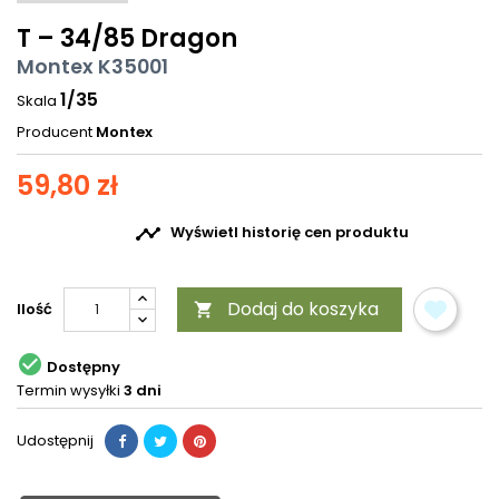
T – 34/85 Dragon
Montex K35001
1/35
Skala
Producent
Montex
59,80 zł

Wyświetl historię cen produktu
Dodaj do koszyka
Ilość


Dostępny
Termin wysyłki
3 dni
Udostępnij