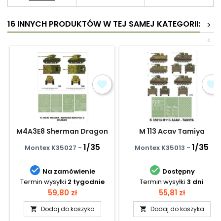
16 INNYCH PRODUKTÓW W TEJ SAMEJ KATEGORII:
>
<
M4A3E8 Sherman Dragon
M 113 Acav Tamiya
1/35
1/35
Montex K35027 -
Montex K35013 -


Na zamówienie
Dostępny
Termin wysyłki
2 tygodnie
Termin wysyłki
3 dni
Cena
Cena
59,80 zł
55,81 zł
Dodaj do koszyka
Dodaj do koszyka

