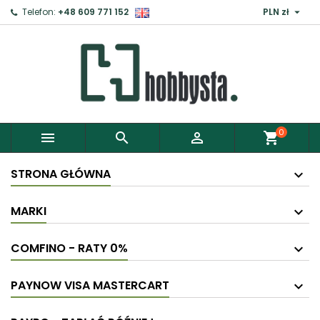

Telefon:
+48 609 771 152
PLN zł
0



shopping_cart
STRONA GŁÓWNA
MARKI
COMFINO - RATY 0%
PAYNOW VISA MASTERCART