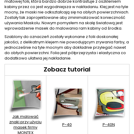
matowej folii, która bardzo dobrze kontrastuje z oszkleniem
kabiny przez co jest wygodniejsza w nakładaniu. Klej jest na tyle
mocny, że maski nie odkształcają się na obłych powierzchniach.
Zostały tak zaprojektowane aby zminimalizować konieczność
używania Maskolu. Nowym pomysłem na skalę światową jest
wprowadzenie masek do malowania ram kabiny od środka.
Szablony do oznaczeń zostały wykonane z folii doskonałej
jakości, z delikatnym klejem nie powodującym zrywania farby, a
jednocześnie na tyle mocnym aby dokładnie przylegać nawet
do obłych powierzchni. Folia jest półprzejrzysta i elastyczna co
dodatkowo ułatwia jej nakładanie.
Zobacz tutorial
Jak malować
znaki przy użyciu
P-40
P-40N
masek firmy
MONTEX