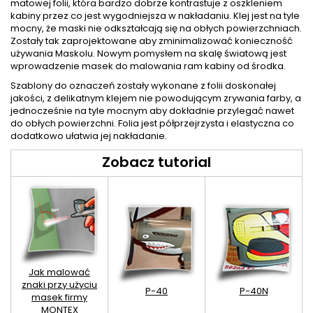
matowej folii, która bardzo dobrze kontrastuje z oszkleniem
kabiny przez co jest wygodniejsza w nakładaniu. Klej jest na tyle
mocny, że maski nie odkształcają się na obłych powierzchniach.
Zostały tak zaprojektowane aby zminimalizować konieczność
używania Maskolu. Nowym pomysłem na skalę światową jest
wprowadzenie masek do malowania ram kabiny od środka.
Szablony do oznaczeń zostały wykonane z folii doskonałej
jakości, z delikatnym klejem nie powodującym zrywania farby, a
jednocześnie na tyle mocnym aby dokładnie przylegać nawet
do obłych powierzchni. Folia jest półprzejrzysta i elastyczna co
dodatkowo ułatwia jej nakładanie.
Zobacz tutorial
Jak malować
znaki przy użyciu
P-40
P-40N
masek firmy
MONTEX