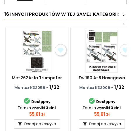
16 INNYCH PRODUKTÓW W TEJ SAMEJ KATEGORII:
>
<
Me-262A-1a Trumpeter
Fw 190 A-8 Hasegawa
1/32
1/32
Montex K32058 -
Montex K32008 -


Dostępny
Dostępny
Termin wysyłki
3 dni
Termin wysyłki
3 dni
Cena
Cena
55,81 zł
55,81 zł
Dodaj do koszyka
Dodaj do koszyka

