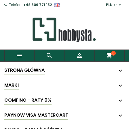

Telefon:
+48 609 771 152
PLN zł
0



shopping_cart
STRONA GŁÓWNA
MARKI
COMFINO - RATY 0%
PAYNOW VISA MASTERCART