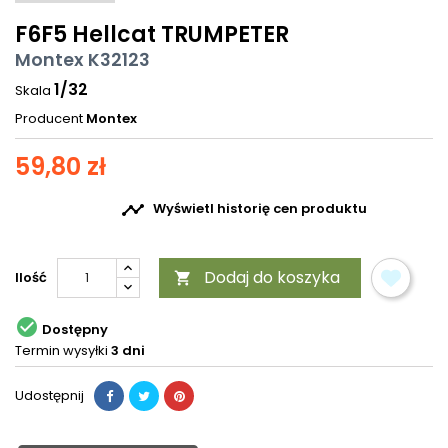
F6F5 Hellcat TRUMPETER
Montex K32123
1/32
Skala
Producent
Montex
59,80 zł

Wyświetl historię cen produktu
Dodaj do koszyka
Ilość


Dostępny
Termin wysyłki
3 dni
Udostępnij