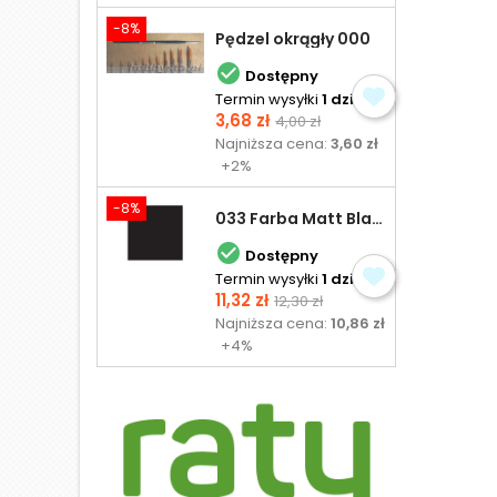
-8%
Pędzel okrągły 000

Dostępny
Termin wysyłki
1 dzień
Cena
Cena
3,68 zł
4,00 zł
podstawowa
Najniższa cena:
3,60 zł
+2%
-8%
033 Farba Matt Black - olejna

Dostępny
Termin wysyłki
1 dzień
Cena
Cena
11,32 zł
12,30 zł
podstawowa
Najniższa cena:
10,86 zł
+4%