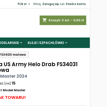

PLN zł
Witaj,
Zaloguj się
lub
Stwórz konto
shopping_cart
Koszyk:
0
szt. - 0,00 zł
ODELARSKIE
KLEJE I SZPACHLÓWKI
 FS34031 matowa
a US Army Helo Drab FS34031
owa
 Master 2024
15
ść [ml]
nt
Model Master
AK TOWARU!