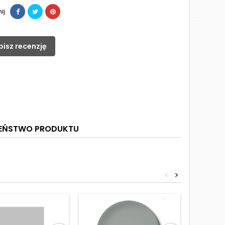
ij
pisz recenzję
ZEŃSTWO PRODUKTU
<
>