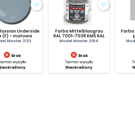
Russian Underside
Farba Mittelblaugrau
Farba
e (F) - matowa
RAL 7001-7038 KMS RAL
KMS (SG) - półmat
el Master 2123
Model Master 2164
Mod


Brak
Brak
Termin wysyłki
Termin wysyłki
T
Nieokreślony
Nieokreślony
N