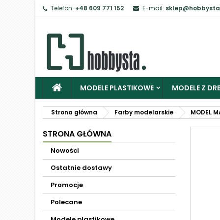
Telefon:
+48 609 771 152
E-mail:
sklep@hobbysta
MODELE PLASTIKOWE
MODELE Z DRE
Strona główna
Farby modelarskie
MODEL M
STRONA GŁÓWNA
Nowości
Ostatnie dostawy
Promocje
Polecane
Modele plastikowe