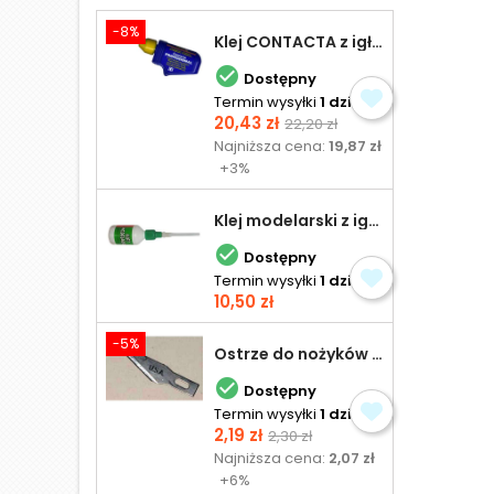
-8%
Klej CONTACTA z igłą do plastiku 25,0 g

Dostępny
Termin wysyłki
1 dzień
Cena
Cena
20,43 zł
22,20 zł
podstawowa
Najniższa cena:
19,87 zł
+3%
Klej modelarski z igłą 30 ml

Dostępny
Termin wysyłki
1 dzień
Cena
10,50 zł
-5%
Ostrze do nożyków Excel

Dostępny
Termin wysyłki
1 dzień
Cena
Cena
2,19 zł
2,30 zł
podstawowa
Najniższa cena:
2,07 zł
+6%