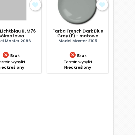
 Lichtblau RLM76
Farba French Dark Blue
Farba 
półmatowa
Gray (F) - matowa
Green
el Master 2086
Model Master 2105
Mode


Brak
Brak
ermin wysyłki
Termin wysyłki
Te
ieokreślony
Nieokreślony
N