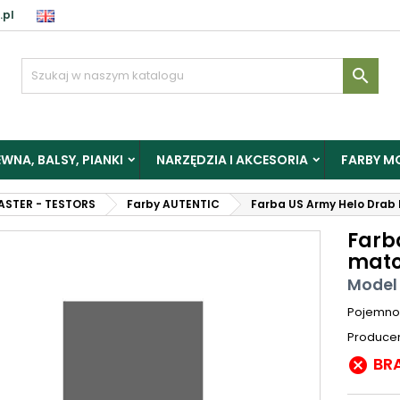
.pl

WNA, BALSY, PIANKI
NARZĘDZIA I AKCESORIA
FARBY M
ASTER - TESTORS
Farby AUTENTIC
Farba US Army Helo Drab
Farb
mat
Model
Pojemno
Produce
BR
