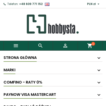

Telefon:
+48 609 771 152
PLN zł
0



shopping_cart
STRONA GŁÓWNA
MARKI
COMFINO - RATY 0%
PAYNOW VISA MASTERCART