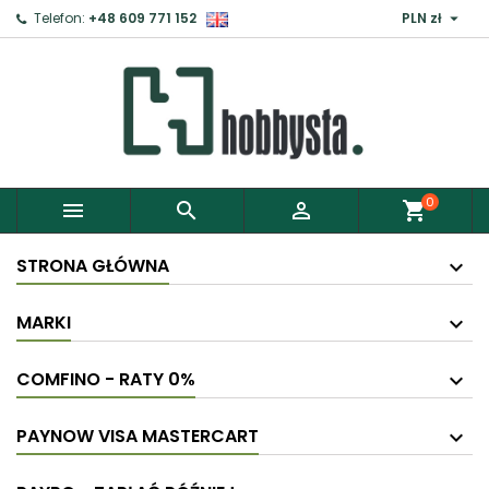

Telefon:
+48 609 771 152
PLN zł
0



shopping_cart
STRONA GŁÓWNA
MARKI
COMFINO - RATY 0%
PAYNOW VISA MASTERCART