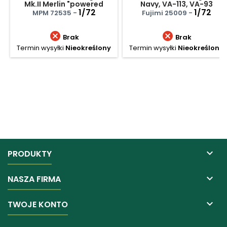
Mk.II Merlin "powered
Navy, VA-113, VA-93
Wimpy"
1/72
1/72
MPM 72535 -
Fujimi 25009 -


Brak
Brak
Termin wysyłki
Nieokreślony
Termin wysyłki
Nieokreślony

PRODUKTY

NASZA FIRMA

TWOJE KONTO