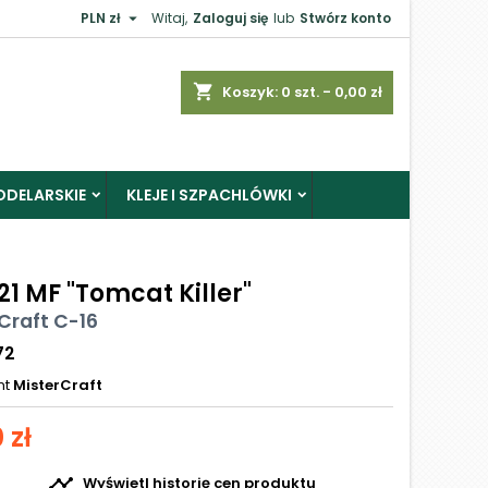

PLN zł
Witaj,
Zaloguj się
lub
Stwórz konto
shopping_cart
Koszyk:
0
szt. - 0,00 zł
ODELARSKIE
KLEJE I SZPACHLÓWKI
1 MF "Tomcat Killer"
Craft C-16
72
nt
MisterCraft
 zł

Wyświetl historię cen produktu