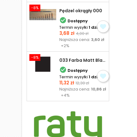
-8%
Pędzel okrągły 000

Dostępny
Termin wysyłki
1 dzień
Cena
Cena
3,68 zł
4,00 zł
podstawowa
Najniższa cena:
3,60 zł
+2%
-8%
033 Farba Matt Black - olejna

Dostępny
Termin wysyłki
1 dzień
Cena
Cena
11,32 zł
12,30 zł
podstawowa
Najniższa cena:
10,86 zł
+4%