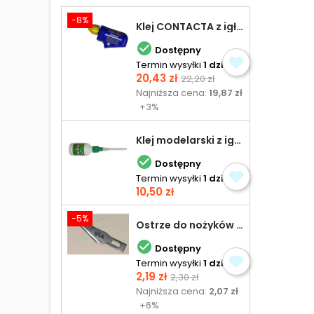
-8%
Klej CONTACTA z igłą do plastiku 25,0 g

Dostępny
Termin wysyłki
1 dzień
Cena
Cena
20,43 zł
22,20 zł
podstawowa
Najniższa cena:
19,87 zł
+3%
Klej modelarski z igłą 30 ml

Dostępny
Termin wysyłki
1 dzień
Cena
10,50 zł
-5%
Ostrze do nożyków Excel

Dostępny
Termin wysyłki
1 dzień
Cena
Cena
2,19 zł
2,30 zł
podstawowa
Najniższa cena:
2,07 zł
+6%