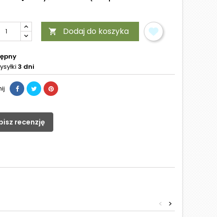
Dodaj do koszyka

tępny
ysyłki
3 dni
ij
pisz recenzję
<
>