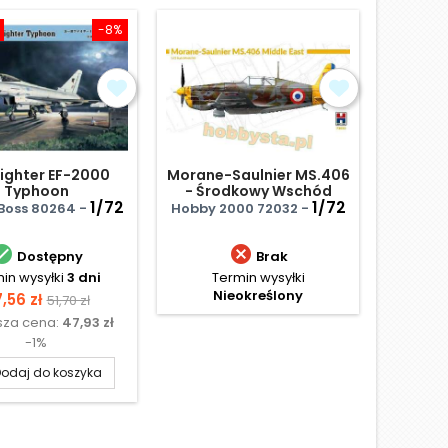
-8%
fighter EF-2000
Morane-Saulnier MS.406
Jak 
Typhoon
- Środkowy Wschód
1/72
1/72
Boss 80264 -
Hobby 2000 72032 -
Amode


Dostępny
Brak
in wysyłki
3 dni
Termin wysyłki
Te
Nieokreślony
N
ena
Cena
,56 zł
51,70 zł
sza cena:
47,93 zł
podstawowa
-1%
odaj do koszyka