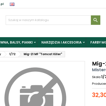
.pl

WNA, BALSY, PIANKI
NARZĘDZIA I AKCESORIA
FARBY M
y
1/72
Mig-21 MF "Tomcat Killer"
Mig-2
Mister
1/
Skala
Produce
32,30