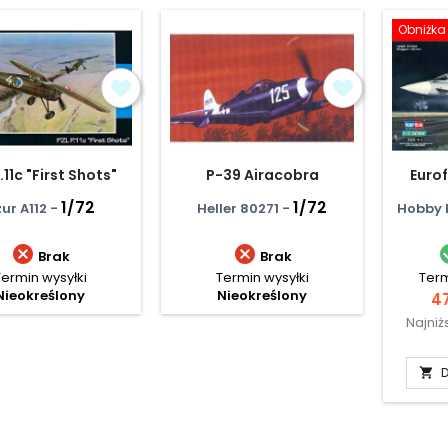
Obniżka
.11c "First Shots"
P-39 Airacobra
Euro
1/72
1/72
ur A112 -
Heller 80271 -
Hobby 


Brak
Brak
Termin wysyłki
Termin wysyłki
Term
Nieokreślony
Nieokreślony
C
47
Najniż
D
