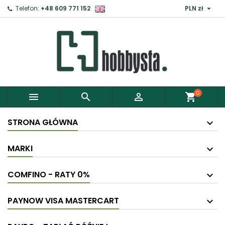

Telefon:
+48 609 771 152
PLN zł
0



shopping_cart
STRONA GŁÓWNA
MARKI
COMFINO - RATY 0%
PAYNOW VISA MASTERCART