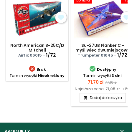
Obniżka
-7%
North American B-25C/D
Su-27UB Flanker C -
Mitchell
myśliwiec dwumiejscowy
1/72
1/72
Airfix 06015 -
Trumpeter 01645 -


Brak
Dostępny
Termin wysyłki
Nieokreślony
Termin wysyłki
3 dni
Cena
Cena
71,70 zł
77,10 zł
Najniższa cena:
71,05 zł
+1%
podstawow
Dodaj do koszyka


PRODUKTY