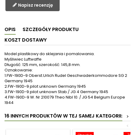
Napisz recenzję
OPIS
SZCZEGÓŁY PRODUKTU
KOSZT DOSTAWY
Model plastikowy do sklejania i pomalowania.
Myśliwiec Luftwaffe
Długość: 125 mm, szerokość: 145,8 mm.
Oznakowanie:
1.FW-190D-9 Oberst.Urlich Rudel Geschwaderkommodore SG 2
Germany 1945
2.FW-190D-9 pilot unknown Germany 1945
3.FW-190D-9 pilot unknown Stab./ JG 4 Germany 1945
4.FW-190D-9 W. Nr 210079 Theo Nibl 10. / JG 54 Belgium Europe
1944
16 INNYCH PRODUKTÓW W TEJ SAMEJ KATEGORII:
>
<