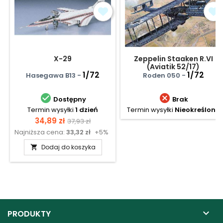
X-29
Zeppelin Staaken R.VI
(Aviatik 52/17)
1/72
1/72
Hasegawa B13 -
Roden 050 -


Dostępny
Brak
Termin wysyłki
1 dzień
Termin wysyłki
Nieokreślony
Cena
Cena
34,89 zł
37,93 zł
Najniższa cena:
33,32 zł
+5%
podstawowa
Dodaj do koszyka


PRODUKTY