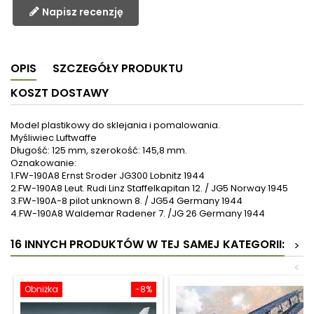
Napisz recenzję
OPIS
SZCZEGÓŁY PRODUKTU
KOSZT DOSTAWY
Model plastikowy do sklejania i pomalowania.
Myśliwiec Luftwaffe
Długość: 125 mm, szerokość: 145,8 mm.
Oznakowanie:
1.FW-190A8 Ernst Sroder JG300 Lobnitz 1944
2.FW-190A8 Leut. Rudi Linz Staffelkapitan 12. / JG5 Norway 1945
3.FW-190A-8 pilot unknown 8. / JG54 Germany 1944
4.FW-190A8 Waldemar Radener 7. /JG 26 Germany 1944
16 INNYCH PRODUKTÓW W TEJ SAMEJ KATEGORII:
>
<
Obniżka
-8%