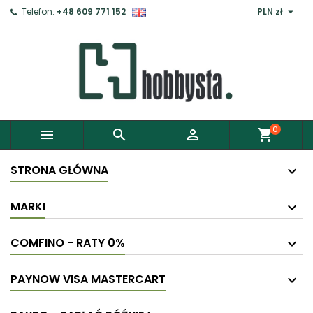

Telefon:
+48 609 771 152
PLN zł
0



shopping_cart
STRONA GŁÓWNA
MARKI
COMFINO - RATY 0%
PAYNOW VISA MASTERCART