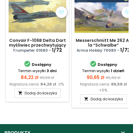
Convair F-106B Delta Dart
Messerschmitt Me 262 A-
myśliwiec przechwytujący
1a “Schwalbe”
1/72
1/72
Trumpeter 01683 -
Arma Hobby 70083 -


Dostępny
Dostępny
Termin wysyłki
3 dni
Termin wysyłki
1 dzień
Cena
Cena
Cena
Cena
84,22 zł
90,65 zł
90,56 zł
95,42 zł
Najniższa cena:
84,26 zł
0%
Najniższa cena:
86,58 zł
podstawowa
podstawow
+5%
Dodaj do koszyka

Dodaj do koszyka


PRODUKTY