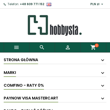

Telefon:
+48 609 771 152
PLN zł
0



shopping_cart
STRONA GŁÓWNA
MARKI
COMFINO - RATY 0%
PAYNOW VISA MASTERCART