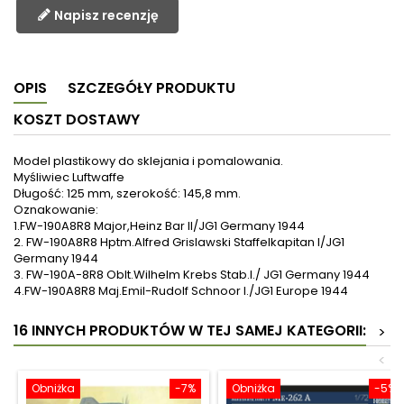
Napisz recenzję
OPIS
SZCZEGÓŁY PRODUKTU
KOSZT DOSTAWY
Model plastikowy do sklejania i pomalowania.
Myśliwiec Luftwaffe
Długość: 125 mm, szerokość: 145,8 mm.
Oznakowanie:
1.FW-190A8R8 Major,Heinz Bar II/JG1 Germany 1944
2. FW-190A8R8 Hptm.Alfred Grislawski Staffelkapitan I/JG1
Germany 1944
3. FW-190A-8R8 Oblt.Wilhelm Krebs Stab.I./ JG1 Germany 1944
4.FW-190A8R8 Maj.Emil-Rudolf Schnoor I./JG1 Europe 1944
16 INNYCH PRODUKTÓW W TEJ SAMEJ KATEGORII:
>
<
Obniżka
-7%
Obniżka
-5%