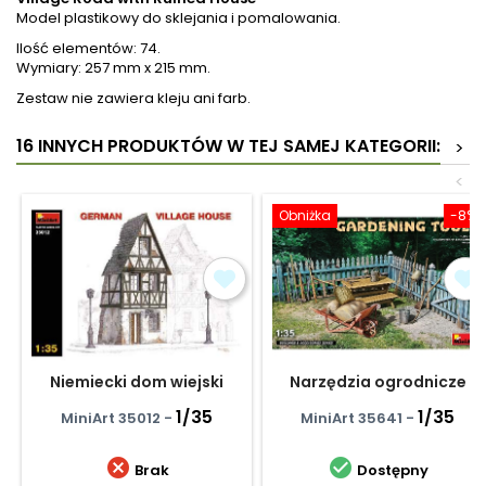
Model plastikowy do sklejania i pomalowania.
Ilość elementów: 74.
Wymiary: 257 mm x 215 mm.
Zestaw nie zawiera kleju ani farb.
16 INNYCH PRODUKTÓW W TEJ SAMEJ KATEGORII:
>
<
Obniżka
-8%
Niemiecki dom wiejski
Narzędzia ogrodnicze
1/35
1/35
MiniArt 35012 -
MiniArt 35641 -


Brak
Dostępny