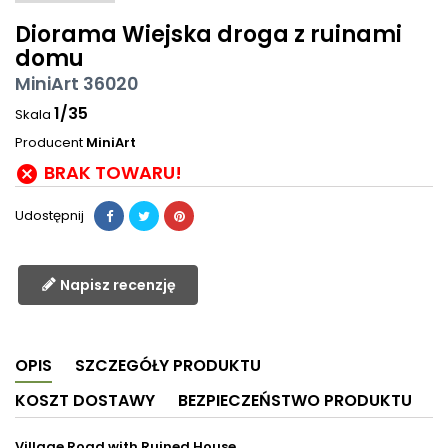
Diorama Wiejska droga z ruinami
domu
MiniArt 36020
1/35
Skala
Producent
MiniArt
BRAK TOWARU!

Udostępnij
Napisz recenzję
OPIS
SZCZEGÓŁY PRODUKTU
KOSZT DOSTAWY
BEZPIECZEŃSTWO PRODUKTU
Village Road with Ruined House