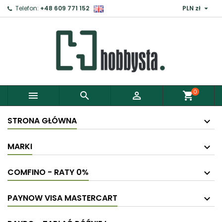

Telefon:
+48 609 771 152
PLN zł
0



shopping_cart
STRONA GŁÓWNA
MARKI
COMFINO - RATY 0%
PAYNOW VISA MASTERCART