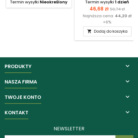
Termin wysyłki
Nieokreślony
Termin wysyłki
1 dzień
Cena
Cena
46,68 zł
50,74 zł
Najniższa cena:
44,20 zł
podstawow
+6%
Dodaj do koszyka


PRODUKTY

NASZA FIRMA

TWOJE KONTO

KONTAKT
NEWSLETTER