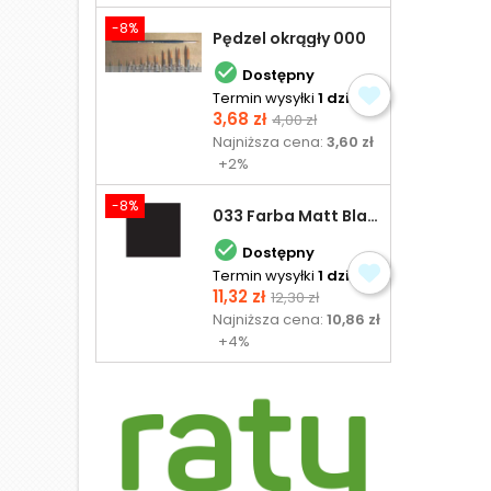
-8%
Pędzel okrągły 000

Dostępny
Termin wysyłki
1 dzień
Cena
Cena
3,68 zł
4,00 zł
podstawowa
Najniższa cena:
3,60 zł
+2%
-8%
033 Farba Matt Black - olejna

Dostępny
Termin wysyłki
1 dzień
Cena
Cena
11,32 zł
12,30 zł
podstawowa
Najniższa cena:
10,86 zł
+4%