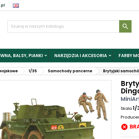
.pl

WNA, BALSY, PIANKI
NARZĘDZIA I AKCESORIA
FARBY M
wojskowe
1/35
Samochody pancerne
Brytyjski samochó
Bryt
Dingo
MiniAr
1/
Skala
Produce
BR
