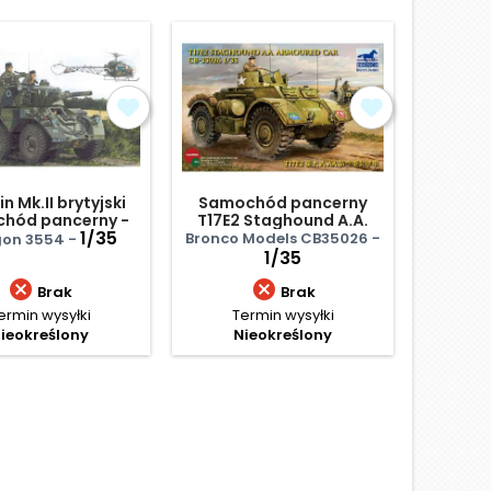
Obniżka
n Mk.II brytyjski
Samochód pancerny
RG-3
hód pancerny -
T17E2 Staghound A.A.
Black Label
1/35
Bronco Models CB35026 -
on 3554 -
Kinet
1/35


Brak
Brak
ermin wysyłki
Termin wysyłki
Termi
ieokreślony
Nieokreślony
Ce
161
Najniż
D
