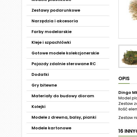
Zestawy podarunkowe
Narzędzia i akcesoria
Farby modelarskie
Kleje i szpachlówki
Gotowe modele kolekcjonerskie
Pojazdy zdalnie sterowane RC
Dodatki
OPIS
Gry bitewne
Dingo Mk
Materiały do budowy dioram
Model pl
Zestaw za
Kolejki
Ilość ele
Modele z drewna, balsy, pianki
Zestaw ni
Modele kartonowe
16 INN