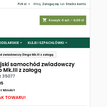

PLN zł
Witaj,
Zaloguj się
lub
Stwórz konto
shopping_cart
Koszyk:
0
szt. - 0,00 zł
ODELARSKIE
KLEJE I SZPACHLÓWKI
d zwiadowczy Dingo Mk.III z załogą
yjski samochód zwiadowczy
 Mk.III z załogą
t 35077
35
nt
MiniArt
AK TOWARU!