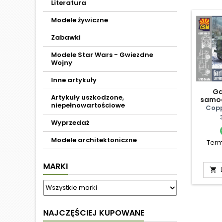
Literatura
Modele żywiczne
Zabawki
Modele Star Wars - Gwiezdne
Wojny
Inne artykuły
Ga
Artykuły uszkodzone,
samo
niepełnowartościowe
sł
Copp
łotew
Wyprzedaż
Modele architektoniczne
Term
MARKI

NAJCZĘŚCIEJ KUPOWANE