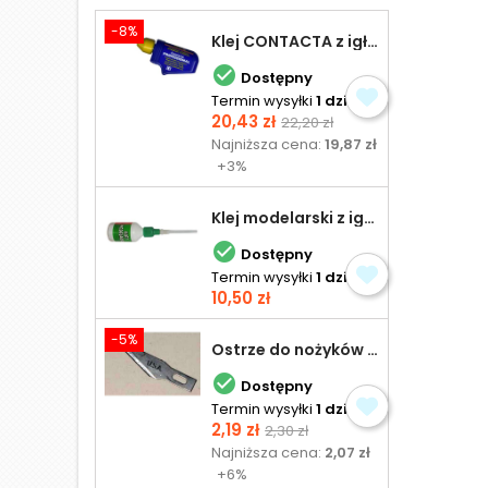
-8%
Klej CONTACTA z igłą do plastiku 25,0 g

Dostępny
Termin wysyłki
1 dzień
Cena
Cena
20,43 zł
22,20 zł
podstawowa
Najniższa cena:
19,87 zł
+3%
Klej modelarski z igłą 30 ml

Dostępny
Termin wysyłki
1 dzień
Cena
10,50 zł
-5%
Ostrze do nożyków Excel

Dostępny
Termin wysyłki
1 dzień
Cena
Cena
2,19 zł
2,30 zł
podstawowa
Najniższa cena:
2,07 zł
+6%