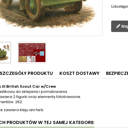
Udostępn
Na
SZCZEGÓŁY PRODUKTU
KOSZT DOSTAWY
BEZPIEC
.III British Scout Car w/Crew
astikowy do sklejania i pomalowania.
wiera 2 figurki oraz elementy fototrawione.
mentów: 262.
e zawiera kleju ani farb.
YCH PRODUKTÓW W TEJ SAMEJ KATEGORII: