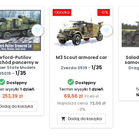
Obniżka
-10%
rford-Putilov
M3 Scout armored car
Saladi
chód pancerny w
samoc
użbie polskiej,
1/35
er State Models
Zvezda 3519 -
Drag
skiej, ukraińskiej
1/35
35015 -


Dostępny
Dostępny
in wysyłki
1 dzień
Termin wysyłki
1 dzień
T
N
Cena
Cena
Cena
253,39 zł
69,66 zł
77,40 zł
Najniższa cena:
72,00 zł
podstawowa
Dodaj do koszyka
-3%
Dodaj do koszyka
