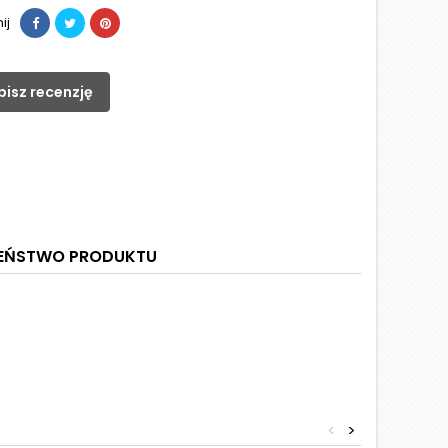
ij
pisz recenzję
ZEŃSTWO PRODUKTU
<
>