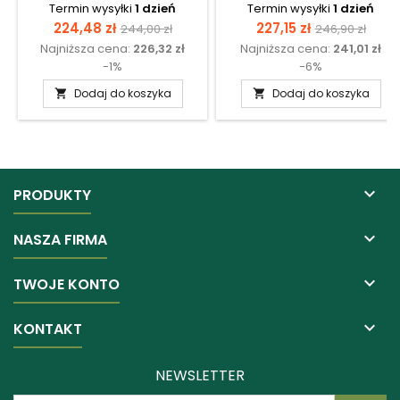
Termin wysyłki
1 dzień
Termin wysyłki
1 dzień
Cena
Cena
Cena
Cena
224,48 zł
227,15 zł
244,00 zł
246,90 zł
Najniższa cena:
226,32 zł
Najniższa cena:
241,01 zł
podstawowa
podstawow
-1%
-6%
Dodaj do koszyka
Dodaj do koszyka



PRODUKTY

NASZA FIRMA

TWOJE KONTO

KONTAKT
NEWSLETTER