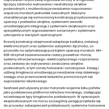
łączący zdolności wykrywania i neutralizacji okrętów
podwodnych z możliwością prowadzenia rozpoznania i
wsparcia morskich jednostek nawodnych. Maszyna
charakteryzuje się wzmocnioną konstrukcją przystosowaną do
operacji z pokładów okrętów, systemami awioniki
umożliwiającymi integrację z systemami okrętowymi oraz
specjalistycznym wyposażeniem sonarowym i systemami
uzbrojenia w wersjach operacyjnych.
Rozwój konstrukcji obejmował adaptacje kadłuba, instalacji
elektronicznych oraz systemów autopilota i łączności, co
pozwoliło na optymalizację pod kątem operacji morskich. MH-
60R otrzymał zaawansowane radary powietrze-morze,
systemy infraczerwonego i elektrooptycznego rozpoznania
oraz zestawy do wykrywania i zwalczania okrętów
podwodnych, w tym sondy holowane i sonobojowe. Zasięg i
udźwig śmigłowca umożliwiają prowadzenie misji dalekiego
zasięgu oraz przenoszenie ładunków pomocniczych lub
wyposażenia ratunkowego.
Seahawk jest używany przez marynarki wojenne kilku państw
jako podstawowa platforma lotnictwa morskiego, zastępując
wcześniejsze typy śmigłowców pokładowych. W operacjach
eksploatowanych na morzu szczególną uwagę przykłada się
do procedur zabezpieczeń pokładowych, systemów holowania