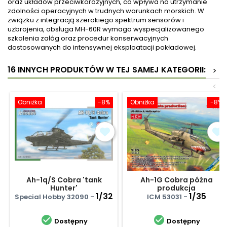
oraz układów przeciwkorozyjnych, co wpływa na utrzymanie
zdolności operacyjnych w trudnych warunkach morskich. W
związku z integracją szerokiego spektrum sensorów i
uzbrojenia, obsługa MH-60R wymaga wyspecjalizowanego
szkolenia załóg oraz procedur konserwacyjnych
dostosowanych do intensywnej eksploatacji pokładowej.
16 INNYCH PRODUKTÓW W TEJ SAMEJ KATEGORII:
>
<
Obniżka
-8%
Obniżka
-8%
Ah-1q/S Cobra 'tank
Ah-1G Cobra późna
Hunter'
produkcja
1/32
1/35
Special Hobby 32090 -
ICM 53031 -


Dostępny
Dostępny