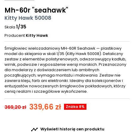
Mh-60r "seahawk"
Kitty Hawk 50008
1/35
Skala
Producent
Kitty Hawk
Śmigłowiec wielozadaniowy MH-60R Seahawk — plastikowy
model do sklejania w skali 1/35 (Kitty Hawk 50008). Detaliczny
zestaw z elementów polistyrenowych, odwzorowujący kadłub,
wirnik, podwozie i wyposażenie wersji morskich. Przeznaczony
dla modelarzy z doświadczeniem lub ambitnych
początkujących; wymaga montażu i malowania. Zestaw nie
zawiera kleju, farb ani elektroniki. Idealny dla kolekcjonerów i
entuzjastów nowoczesnych śmigłowców pokładowych, którzy
cenią realizm i szczegółowe wykończenie.
339,66 zł
369,20 zł
Zniżka 8%

Wyświetl historię cen produktu