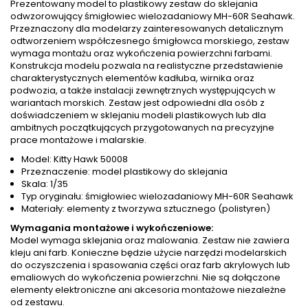
Prezentowany model to plastikowy zestaw do sklejania
odwzorowujący śmigłowiec wielozadaniowy MH-60R Seahawk.
Przeznaczony dla modelarzy zainteresowanych detalicznym
odtworzeniem współczesnego śmigłowca morskiego, zestaw
wymaga montażu oraz wykończenia powierzchni farbami.
Konstrukcja modelu pozwala na realistyczne przedstawienie
charakterystycznych elementów kadłuba, wirnika oraz
podwozia, a także instalacji zewnętrznych występujących w
wariantach morskich. Zestaw jest odpowiedni dla osób z
doświadczeniem w sklejaniu modeli plastikowych lub dla
ambitnych początkujących przygotowanych na precyzyjne
prace montażowe i malarskie.
Model: Kitty Hawk 50008
Przeznaczenie: model plastikowy do sklejania
Skala: 1/35
Typ oryginału: śmigłowiec wielozadaniowy MH-60R Seahawk
Materiały: elementy z tworzywa sztucznego (polistyren)
Wymagania montażowe i wykończeniowe:
Model wymaga sklejania oraz malowania. Zestaw nie zawiera
kleju ani farb. Konieczne będzie użycie narzędzi modelarskich
do oczyszczenia i spasowania części oraz farb akrylowych lub
emaliowych do wykończenia powierzchni. Nie są dołączone
elementy elektroniczne ani akcesoria montażowe niezależne
od zestawu.