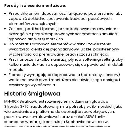
Porady i zalecenia montażowe:
Przed sklejeniem dopasuj i oszlifuj łączone powierzchnie, aby
zapewnić dokładne spasowanie kadłuba i pasażowych
elementów zewnętrznych.
Zastosuj podkład (primer) przed końcowym malowaniem —
szczególnie przy skomplikowanych schematach kamuflażu
typowych dla wersji morskich.
Do montażu drobnych elementów wirnika i zawieszenia
wykorzystaj cienki klej cyjanoakrylowy lub klej polistyrenowy
w zależności od preferowanej pracy i czasu schnięcia.
Przy nanoszeniu kalkomanii użyj płynów softening/setting, aby
kalkomanie dokładnie dopasowały się do powierzchni i detali
modelu.
Elementy wymagające dopracowania (np. anteny, sensory)
warto malować przed montażem dla łatwiejszego dostępu i
czystszego wykończenia.
Historia śmigłowca
MH-60R Seahawk jest rozwinięciem rodziny śmigłowców
Sikorsky S-70, zaadaptowanym na potrzeby służb morskich jako
wielozadaniowa platforma do operacji przeciwokrętowych,
poszukiwawczo-ratowniczych oraz działań ASW (anti-
submarine warfare). Konstrukcja Seahawka powstała w
odpowiedzi na potrzebę wyposażenia floty w śmigłowiec