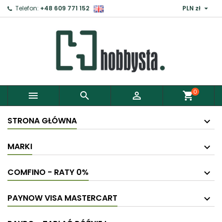

Telefon:
+48 609 771 152
PLN zł
0



shopping_cart
STRONA GŁÓWNA
MARKI
COMFINO - RATY 0%
PAYNOW VISA MASTERCART