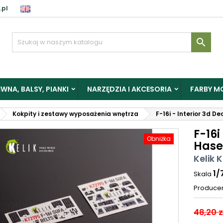
.pl

WNA, BALSY, PIANKI
NARZĘDZIA I AKCESORIA
FARBY M
Kokpity i zestawy wyposażenia wnętrza
F-16i - Interior 3d D
F-16i
Obniżka
Hase
Kelik 
1/
Skala
Produce
48,20 z