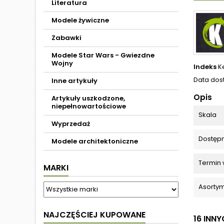
Literatura
Modele żywiczne
Zabawki
Modele Star Wars - Gwiezdne
Wojny
Indeks
K
Data dos
Inne artykuły
Opis
Artykuły uszkodzone,
niepełnowartościowe
Skala
Wyprzedaż
Dostęp
Modele architektoniczne
Termin 
MARKI
Asortym
NAJCZĘŚCIEJ KUPOWANE
16 INN