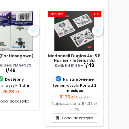
Obniżka
-8%
Obniżka
 (For Hasegawa)
Mcdonnell Duglas Av-8 B
Rep
Harrier - Interior 3d
Thunde
Decals (For Hasegawa
1/48
Basic 
odels YMA4929 -
Kelik K48145 -
ResKit
Kits)
decals
1/48
Kits



Dostępny
Na zamówienie
in wysyłki
3 dni
Termin wysyłki
Ponad 2
Termin
miesiące
Cena
25,28 zł
Cena
Cena
Cen
61,73 zł
232,
67,09 zł
odaj do koszyka
Najniższa cena:
54,37 zł
Najniż
podstawowa
+14%
Dodaj do koszyka
D

