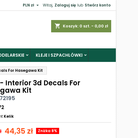

PLN zł
Witaj,
Zaloguj się
lub
Stwórz konto
shopping_cart
Koszyk:
0
szt. - 0,00 zł
ODELARSKIE
KLEJE I SZPACHLÓWKI
ecals For Hasegawa Kit
 - Interior 3d Decals For
gawa Kit
K72195
72
nt
Kelik
44,35 zł
ł
Zniżka 8%