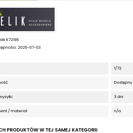
elik K72195
tępności:
2025-07-03
1/72
ność
Dostępny
wysyłki
3 dni
ent / materiał
n/a
YCH PRODUKTÓW W TEJ SAMEJ KATEGORII: