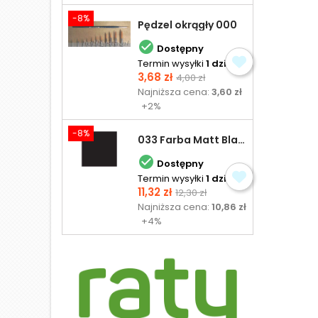
-8%
Pędzel okrągły 000

Dostępny
Termin wysyłki
1 dzień
Cena
Cena
3,68 zł
4,00 zł
podstawowa
Najniższa cena:
3,60 zł
+2%
-8%
033 Farba Matt Black - olejna

Dostępny
Termin wysyłki
1 dzień
Cena
Cena
11,32 zł
12,30 zł
podstawowa
Najniższa cena:
10,86 zł
+4%