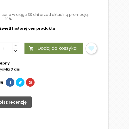
a cena w ciągu 30 dni przed aktualną promocją:
-10%
wietl historię cen produktu
Dodaj do koszyka

tępny
ysyłki
3 dni
ij
pisz recenzję