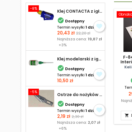
-8%
Klej CONTACTA z igłą do plastiku 25,0 g
Obniżk

Dostępny
Termin wysyłki
1 dzień
Cena
Cena
20,43 zł
22,20 zł
podstawowa
Najniższa cena:
19,87 zł
+3%
F-8
Klej modelarski z igłą 30 ml
Inter
Kel

Dostępny
Termin wysyłki
1 dzień
Cena
10,50 zł
Ter
-5%
C
2
Ostrze do nożyków Excel
Najni

Dostępny
Termin wysyłki
1 dzień
Cena
Cena
2,19 zł

2,30 zł
podstawowa
Najniższa cena:
2,07 zł
+6%