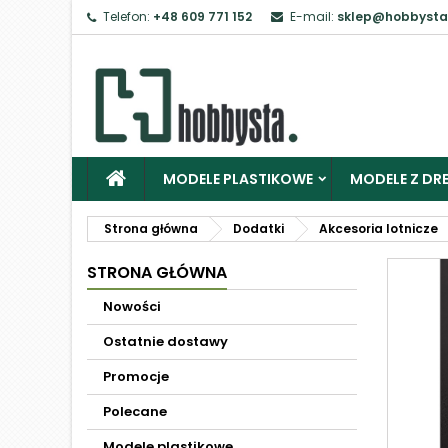
Telefon:
+48 609 771 152
E-mail:
sklep@hobbysta
MODELE PLASTIKOWE
MODELE Z DRE
Strona główna
Dodatki
Akcesoria lotnicze
STRONA GŁÓWNA
Nowości
Ostatnie dostawy
Promocje
Polecane
Modele plastikowe