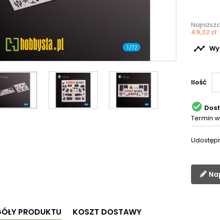
Najniższ
49,32 zł

Wyś
Ilość

Dos
Termin w
Udostępn
Na
GÓŁY PRODUKTU
KOSZT DOSTAWY