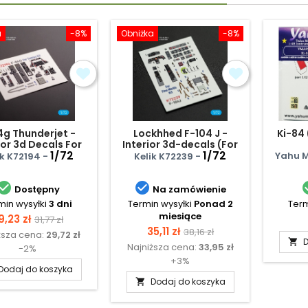
a
-8%
Obniżka
-8%
4g Thunderjet -
Lockhhed F-104 J -
Ki-84
ior 3d Decals For
Interior 3d-decals (For
Tamiya Kit
1/72
Fine Molds Kits)
1/72
Yahu M
ik K72194 -
Kelik K72239 -


Dostępny
Na zamówienie
min wysyłki
3 dni
Termin wysyłki
Ponad 2
Term
miesiące
ena
Cena
9,23 zł
31,77 zł
Cena
Cena
35,11 zł
38,16 zł
ższa cena:
29,72 zł
podstawowa
D

Najniższa cena:
33,95 zł
podstawowa
-2%
+3%
Dodaj do koszyka
Dodaj do koszyka
