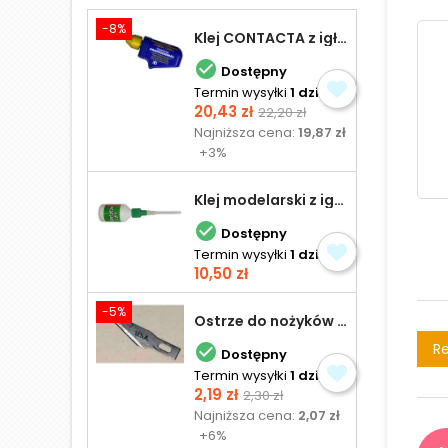
-8%
Klej CONTACTA z igłą do plastiku 25,0 g

Dostępny
Termin wysyłki
1 dzień
Cena
Cena
20,43 zł
22,20 zł
podstawowa
Najniższa cena:
19,87 zł
+3%
Klej modelarski z igłą 30 ml

Dostępny
Termin wysyłki
1 dzień
Cena
10,50 zł
-5%
Ostrze do nożyków Excel
Re

Dostępny
Termin wysyłki
1 dzień
Cena
Cena
2,19 zł
2,30 zł
podstawowa
Najniższa cena:
2,07 zł
+6%