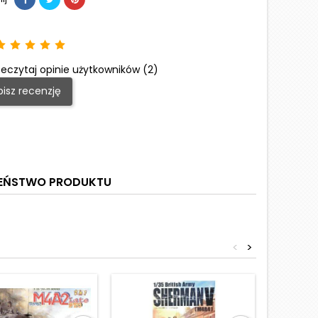
eczytaj opinie użytkowników (2)
isz recenzję
ZEŃSTWO PRODUKTU
<
>