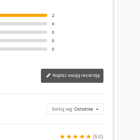
2
0
0
0
0
Napisz swoją recenzję
Sortuj wg:
Ostatnie
(5.0)