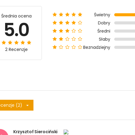
Świetny
Średnia ocena
5.0
Dobry
Średni
Słaby
Beznadziejny
2 Recenzje
cenzje (2)
Krzysztof Sierociński