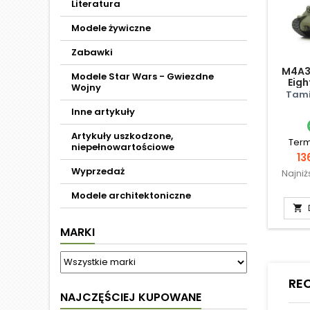
Literatura
Modele żywiczne
Zabawki
M4A3
Modele Star Wars - Gwiezdne
Eigh
Wojny
Tami
Inne artykuły
Artykuły uszkodzone,
Term
niepełnowartościowe
C
13
Wyprzedaż
Najni
Modele architektoniczne

MARKI
RE
NAJCZĘŚCIEJ KUPOWANE