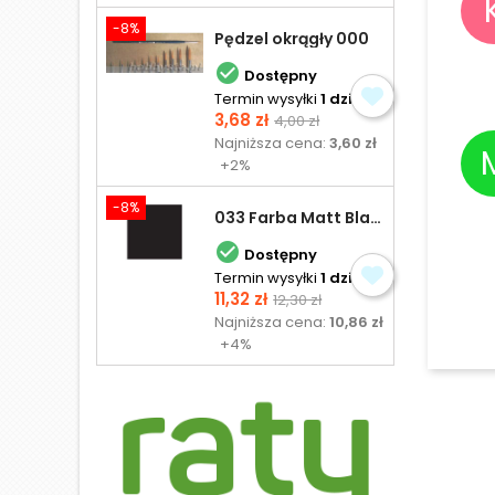
-8%
Pędzel okrągły 000

Dostępny
Termin wysyłki
1 dzień
Cena
Cena
3,68 zł
4,00 zł
podstawowa
Najniższa cena:
3,60 zł
+2%
-8%
033 Farba Matt Black - olejna

Dostępny
Termin wysyłki
1 dzień
Cena
Cena
11,32 zł
12,30 zł
podstawowa
Najniższa cena:
10,86 zł
+4%