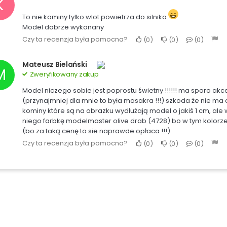
K
To nie kominy tylko wlot powietrza do silnika
Model dobrze wykonany
Czy ta recenzja była pomocna?
0
0
0
Mateusz Bielański
M
Zweryfikowany zakup
Model niczego sobie jest poprostu świetny !!!!!! ma sporo ak
(przynajmniej dla mnie to była masakra !!!) szkoda że nie ma ch
kominy które są na obrazku wydłużają model o jakiś 1 cm, ale w
niego farbkę modelmaster olive drab (4728) bo w tym kolorze jest 
(bo za taką cenę to sie naprawde opłaca !!!)
Czy ta recenzja była pomocna?
0
0
0