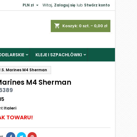

PLN zł
Witaj,
Zaloguj się
lub
Stwórz konto
shopping_cart
Koszyk:
0
szt. - 0,00 zł
ODELARSKIE
KLEJE I SZPACHLÓWKI
.S. Marines M4 Sherman
 Marines M4 Sherman
 6389
35
nt
Italeri
AK TOWARU!
ij