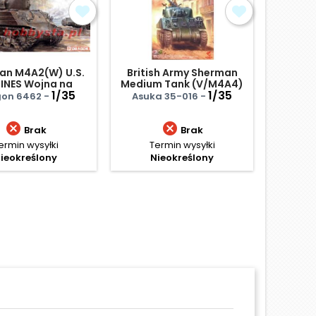
an M4A2(W) U.S.
British Army Sherman
90m
INES Wojna na
Medium Tank (V/M4A4)
Car
Pacyfiku
1/35
- polskie oznaczenia
1/35
on 6462 -
Asuka 35-016 -
Ital


Brak
Brak
ermin wysyłki
Termin wysyłki
Te
ieokreślony
Nieokreślony
N