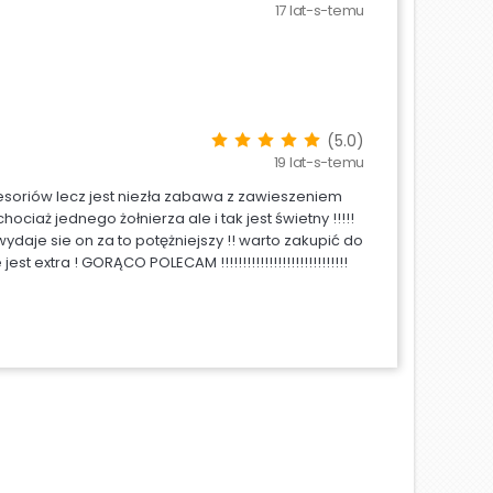
17 lat-s-temu
(5.0)
19 lat-s-temu
cesoriów lecz jest niezła zabawa z zawieszeniem
ociaż jednego żołnierza ale i tak jest świetny !!!!!
ydaje sie on za to potężniejszy !! warto zakupić do
extra ! GORĄCO POLECAM !!!!!!!!!!!!!!!!!!!!!!!!!!!!!