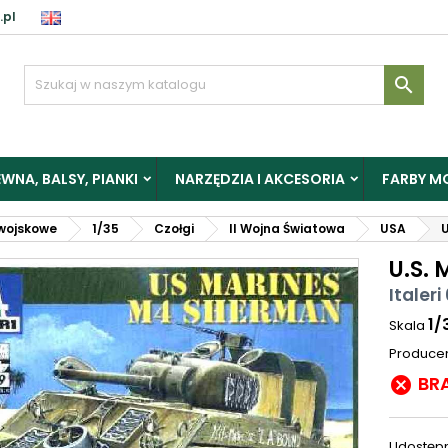
.pl

WNA, BALSY, PIANKI
NARZĘDZIA I AKCESORIA
FARBY M
wojskowe
1/35
Czołgi
II Wojna Światowa
USA
U
U.S.
Italeri
1/
Skala
Produce
BR

Udostępn