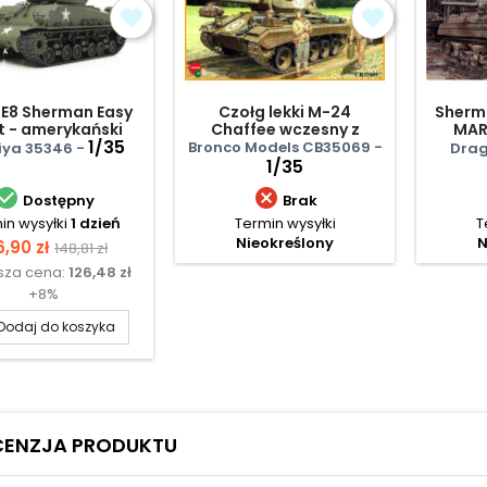
E8 Sherman Easy
Czołg lekki M-24
Sherm
t - amerykański
Chaffee wczesny z
MAR
czołg średni
1/35
załogą - 1944-45
Bronco Models CB35069 -
ya 35346 -
Drag
1/35


Dostępny
Brak
in wysyłki
1 dzień
Termin wysyłki
T
Nieokreślony
N
ena
Cena
6,90 zł
148,81 zł
ższa cena:
126,48 zł
podstawowa
+8%
Dodaj do koszyka
CENZJA PRODUKTU