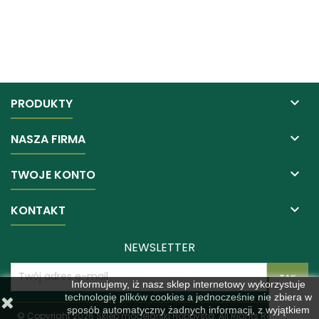

PRODUKTY

NASZA FIRMA

TWOJE KONTO

KONTAKT
NEWSLETTER
Informujemy, iż nasz sklep internetowy wykorzystuje
technologię plików cookies a jednocześnie nie zbiera w
sposób automatyczny żadnych informacji, z wyjątkiem
© Copyright 2026 Sklep modelarski Hobbysta. All Rights Reserved.