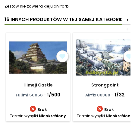
Zestaw nie zawiera kleju ani farb.
16 INNYCH PRODUKTÓW W TEJ SAMEJ KATEGORII:
>
<
Himeji Castle
Strongpoint
1/500
1/32
Fujimi 50056 -
Airfix 06380 -


Brak
Brak
Termin wysyłki
Nieokreślony
Termin wysyłki
Nieokreślony