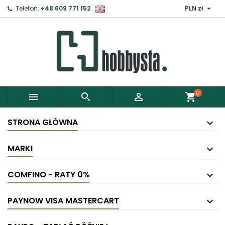

Telefon:
+48 609 771 152
PLN zł
0



shopping_cart
STRONA GŁÓWNA
MARKI
COMFINO - RATY 0%
PAYNOW VISA MASTERCART