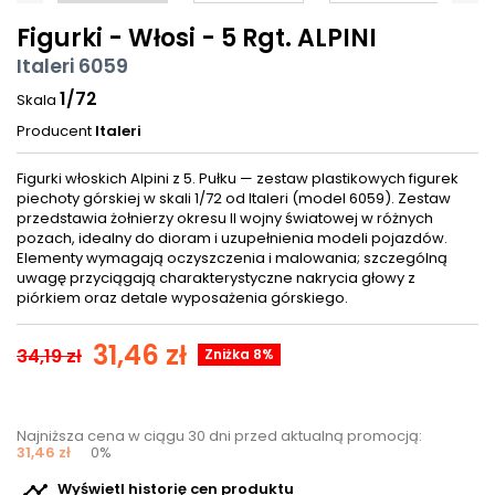
Figurki - Włosi - 5 Rgt. ALPINI
Italeri 6059
1/72
Skala
Producent
Italeri
Figurki włoskich Alpini z 5. Pułku — zestaw plastikowych figurek
piechoty górskiej w skali 1/72 od Italeri (model 6059). Zestaw
przedstawia żołnierzy okresu II wojny światowej w różnych
pozach, idealny do dioram i uzupełnienia modeli pojazdów.
Elementy wymagają oczyszczenia i malowania; szczególną
uwagę przyciągają charakterystyczne nakrycia głowy z
piórkiem oraz detale wyposażenia górskiego.
31,46 zł
34,19 zł
Zniżka 8%
Najniższa cena w ciągu 30 dni przed aktualną promocją:
31,46 zł
0%

Wyświetl historię cen produktu