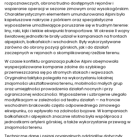
rozpoznawczych, obrona trudno dostępnych rejonów i
wspieranie operacji w sezonie zimowym oraz wysokogórskim.
Charakterystycznym elementem umundurowania Alpini było
kapeluszowe nakrycie z piórkiem oraz specjalistyczne
wyposażenie umożliwiające poruszanie się w trudnym terenie:
liny, raki, kijki i lekkie ekwipunki transportowe. W okresie II wojny
światowej jednostki te brały udział w kampaniach na frontach
alpejskich, bałkańskich i wschodnich. Były wykorzystywane
zarówno do obrony pozycji górskich, jak i do działań
zaczepnych w rejonach o skomplikowanej rzeźbie terenu.
W czasie konfliktu organizacja pułków Alpini obejmowała
wyspecjalizowane kompanie zdolne do szybkiego
przemieszczania się po stromych stokach i wąwozach.
Oryginalna taktyka polegała na wykorzystaniu lokalnej
znajomości ukształtowania terenu, mobilności małych grup
oraz umiejętności prowadzenia działań nocnych i przy
ograniczonej widoczności. Wyposażenie i uzbrojenie ulegało
modyfikacjom w zależności od teatru działań — na froncie
wschodnim brakowało często odpowiedniego zimowego
ekwipunku, co wpływało na zdolności bojowe. W kampaniach
bałkańskich i alpejskich znacznie istotna była współpraca z
jednostkami artylerii górskiej, a także wykorzystanie przewag w
znajomości terenu.
Techniczne dane i osiągi oryginalnych oddziałów dotyczyły