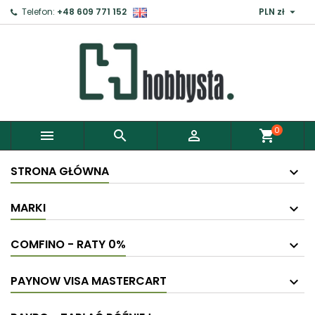

Telefon:
+48 609 771 152
PLN zł
0



shopping_cart
STRONA GŁÓWNA
MARKI
COMFINO - RATY 0%
PAYNOW VISA MASTERCART