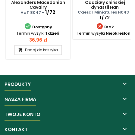
Alexanders Macedonian
Oddziały chińskiej
Cavalry
dynastii Han
1/72
Caesar Miniatures H043 -
HaT 8047 -
1/72


Dostępny
Brak
Termin wysyłki
1 dzień
Termin wysyłki
Nieokreślony
Cena
36,96 zł
Dodaj do koszyka


PRODUKTY

NASZA FIRMA

TWOJE KONTO

KONTAKT