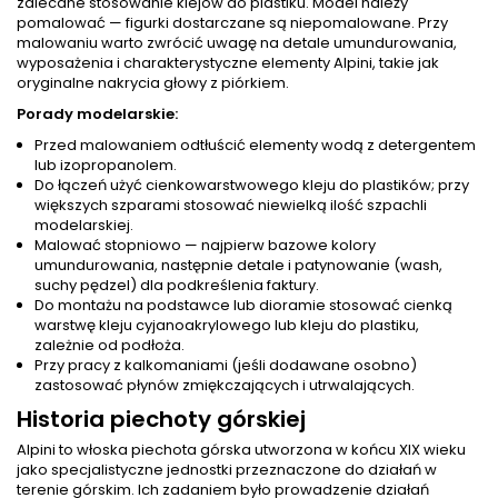
zalecane stosowanie klejów do plastiku. Model należy
pomalować — figurki dostarczane są niepomalowane. Przy
malowaniu warto zwrócić uwagę na detale umundurowania,
wyposażenia i charakterystyczne elementy Alpini, takie jak
oryginalne nakrycia głowy z piórkiem.
Porady modelarskie:
Przed malowaniem odtłuścić elementy wodą z detergentem
lub izopropanolem.
Do łączeń użyć cienkowarstwowego kleju do plastików; przy
większych szparami stosować niewielką ilość szpachli
modelarskiej.
Malować stopniowo — najpierw bazowe kolory
umundurowania, następnie detale i patynowanie (wash,
suchy pędzel) dla podkreślenia faktury.
Do montażu na podstawce lub dioramie stosować cienką
warstwę kleju cyjanoakrylowego lub kleju do plastiku,
zależnie od podłoża.
Przy pracy z kalkomaniami (jeśli dodawane osobno)
zastosować płynów zmiękczających i utrwalających.
Historia piechoty górskiej
Alpini to włoska piechota górska utworzona w końcu XIX wieku
jako specjalistyczne jednostki przeznaczone do działań w
terenie górskim. Ich zadaniem było prowadzenie działań