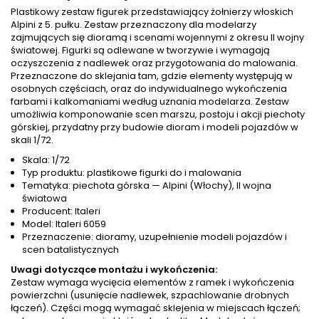
Plastikowy zestaw figurek przedstawiający żołnierzy włoskich
Alpini z 5. pułku. Zestaw przeznaczony dla modelarzy
zajmujących się dioramą i scenami wojennymi z okresu II wojny
światowej. Figurki są odlewane w tworzywie i wymagają
oczyszczenia z nadlewek oraz przygotowania do malowania.
Przeznaczone do sklejania tam, gdzie elementy występują w
osobnych częściach, oraz do indywidualnego wykończenia
farbami i kalkomaniami według uznania modelarza. Zestaw
umożliwia komponowanie scen marszu, postoju i akcji piechoty
górskiej, przydatny przy budowie dioram i modeli pojazdów w
skali 1/72.
Skala: 1/72
Typ produktu: plastikowe figurki do i malowania
Tematyka: piechota górska — Alpini (Włochy), II wojna
światowa
Producent: Italeri
Model: Italeri 6059
Przeznaczenie: dioramy, uzupełnienie modeli pojazdów i
scen batalistycznych
Uwagi dotyczące montażu i wykończenia:
Zestaw wymaga wycięcia elementów z ramek i wykończenia
powierzchni (usunięcie nadlewek, szpachlowanie drobnych
łączeń). Części mogą wymagać sklejenia w miejscach łączeń;