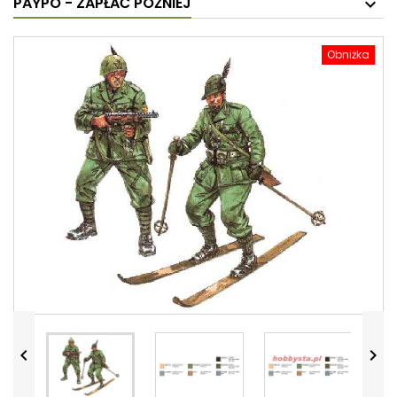
PAYPO - ZAPŁAĆ PÓŹNIEJ
Obniżka

