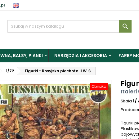
.pl

WNA, BALSY, PIANKI
NARZĘDZIA I AKCESORIA
FARBY M
1/72
Figurki - Rosyjska piechota II W. Ś.
Figur
Obniżka
Italeri
1/
Skala
Produce
Figurki p
Plastiko
bojowych