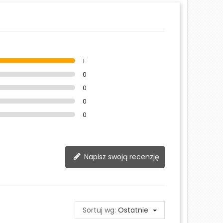
1
0
0
0
0
Napisz swoją recenzję
Sortuj wg:
Ostatnie