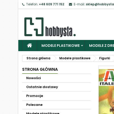
Telefon:
+48 609 771 152
E-mail:
sklep@hobbysta
MODELE PLASTIKOWE
MODELE Z DRE
Strona główna
Modele plastikowe
Figurki
STRONA GŁÓWNA
Nowości
Ostatnie dostawy
Promocje
Polecane
Modele plastikowe