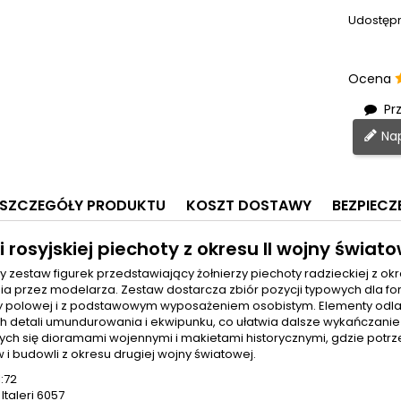
Udostępn
Ocena
Prz
Nap
SZCZEGÓŁY PRODUKTU
KOSZT DOSTAWY
BEZPIEC
i rosyjskiej piechoty z okresu II wojny świat
y zestaw figurek przedstawiający żołnierzy piechoty radzieckiej z ok
 przez modelarza. Zestaw dostarcza zbiór pozycji typowych dla form
y polowej i z podstawowym wyposażeniem osobistym. Elementy odla
h detali umundurowania i ekwipunku, co ułatwia dalsze wykańczanie
ch się dioramami wojennymi i makietami historycznymi, gdzie potrze
i budowli z okresu drugiej wojny światowej.
1:72
Italeri 6057