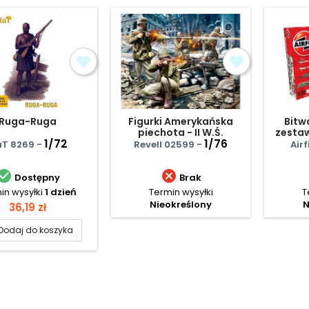
Ruga-Ruga
Figurki Amerykańska
Bitw
piechota - II W.Ś.
zesta
1/72
1/76
T 8269 -
Revell 02599 -
Airf


Dostępny
Brak
in wysyłki
1 dzień
Termin wysyłki
T
Nieokreślony
N
Cena
36,19 zł
Dodaj do koszyka