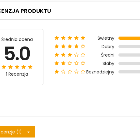
CENZJA PRODUKTU
Świetny
Średnia ocena
5.0
Dobry
Średni
Słaby
Beznadziejny
1 Recenzja
cenzje (1)