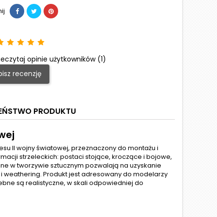
ij
eczytaj opinie użytkowników (1)
isz recenzję
ZEŃSTWO PRODUKTU
owej
resu II wojny światowej, przeznaczony do montażu i
acji strzeleckich: postaci stojące, kroczące i bojowe,
ne w tworzywie sztucznym pozwalają na uzyskanie
 i weathering. Produkt jest adresowany do modelarzy
bne są realistyczne, w skali odpowiedniej do