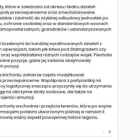
, które w zależności od okresu i teatru działań
zespoły przeciwpancerne oraz zmechanizowane
dzkie i zdolność do szybkiej odbudowy jednostek po
u, ochronie osobistej oraz w standardowych wzorach
w samopowtarzalnych, granatników i ustandaryzowanych
 liczebnymi do bardziej wyrafinowanych działań z
h operacjach, takich jak bitwa pod Stalingradem czy
ki oraz współdziałania różnych rodzajów wojsk. Piechota
kowane pozycje, gdzie jej zadania obejmowały
 pozycji.
inii frontu: żołnierze często modyfikowali
ia przeciwpancerne. Współpraca z partyzantką na
y logistycznej znacząco przyczyniły się do utrzymania
ę na olbrzymie straty osobowe, ale także na
jenia i amunicji.
a fronty wschodnie i przejścia terenów, które po wojnie
ormacjami polskimi utworzonymi później w ramach II
anowią ważny aspekt powojennej historii regionu.
<
>