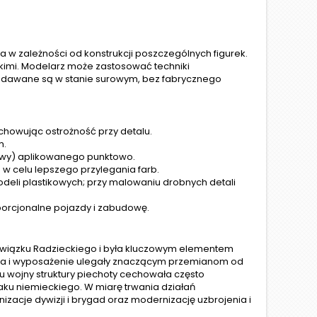
w zależności od konstrukcji poszczególnych figurek.
imi. Modelarz może zastosować techniki
przedawane są w stanie surowym, bez fabrycznego
howując ostrożność przy detalu.
m.
enowy) aplikowanego punktowo.
 celu lepszego przylegania farb.
eli plastikowych; przy malowaniu drobnych detali
porcjonalne pojazdy i zabudowę.
ch Związku Radzieckiego i była kluczowym elementem
cja i wyposażenie ulegały znaczącym przemianom od
ku wojny struktury piechoty cechowała często
aku niemieckiego. W miarę trwania działań
cje dywizji i brygad oraz modernizację uzbrojenia i