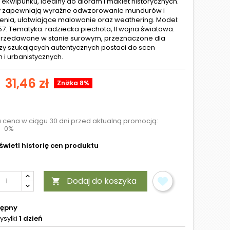
 ekwipunku, idealny do dioram i makiet historycznych.
y zapewniają wyraźne odwzorowanie mundurów i
nia, ułatwiające malowanie oraz weathering. Model:
057. Tematyka: radziecka piechota, II wojna światowa.
sprzedawane w stanie surowym, przeznaczone dla
y szukających autentycznych postaci do scen
 i urbanistycznych.
31,46 zł
Zniżka 8%
a cena w ciągu 30 dni przed aktualną promocją:
0%
wietl historię cen produktu
Dodaj do koszyka

tępny
ysyłki
1 dzień