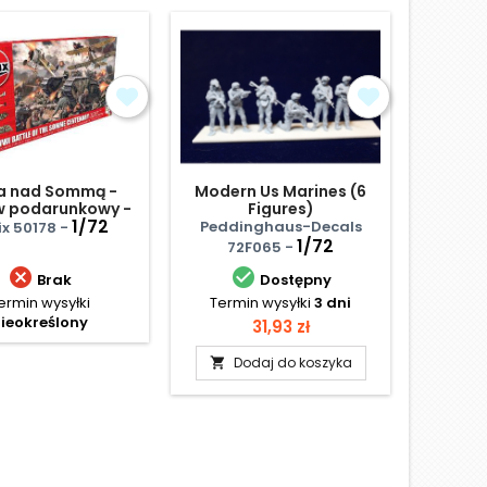
a nad Sommą -
Modern Us Marines (6
Ame
w podarunkowy -
Figures)
Ind
diorama
1/72
Americ
Peddinghaus-Decals
ix 50178 -
HaT
Cann
1/72
72F065 -


Brak
Dostępny
ermin wysyłki
Termin wysyłki
3 dni
Te
ieokreślony
N
Cena
31,93 zł
Dodaj do koszyka
