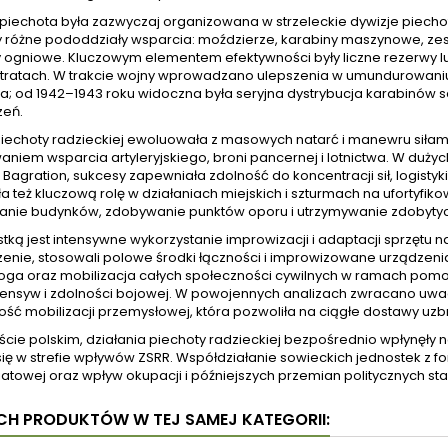
piechota była zazwyczaj organizowana w strzeleckie dywizje piechoty
y różne pododdziały wsparcia: moździerze, karabiny maszynowe, 
 ogniowe. Kluczowym elementem efektywności były liczne rezerwy lu
 stratach. W trakcie wojny wprowadzano ulepszenia w umundurowani
ia; od 1942–1943 roku widoczna była seryjna dystrybucja karabinó
zeń.
piechoty radzieckiej ewoluowała z masowych natarć i manewru siłami
niem wsparcia artyleryjskiego, broni pancernej i lotnictwa. W dużyc
Bagration, sukcesy zapewniała zdolność do koncentracji sił, logisty
 też kluczową rolę w działaniach miejskich i szturmach na ufortyfi
anie budynków, zdobywanie punktów oporu i utrzymywanie zdobytych
ką jest intensywne wykorzystanie improwizacji i adaptacji sprzętu na l
enie, stosowali polowe środki łączności i improwizowane urządzen
roga oraz mobilizacja całych społeczności cywilnych w ramach pomoc
ensyw i zdolności bojowej. W powojennych analizach zwracano uwag
ść mobilizacji przemysłowej, która pozwoliła na ciągłe dostawy uzbro
cie polskim, działania piechoty radzieckiej bezpośrednio wpłynęły n
się w strefie wpływów ZSRR. Współdziałanie sowieckich jednostek z f
atowej oraz wpływ okupacji i późniejszych przemian politycznych st
YCH PRODUKTÓW W TEJ SAMEJ KATEGORII: