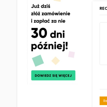
RE
Re