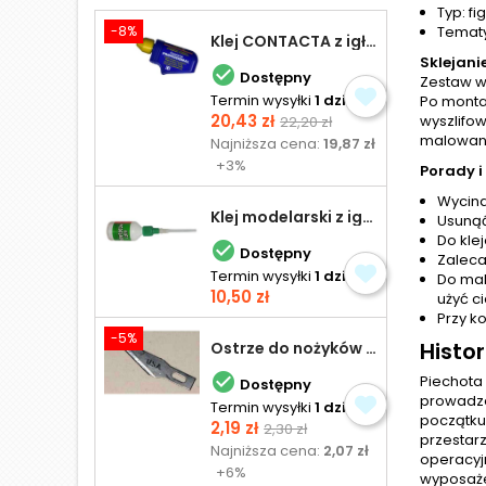
Typ: fi
-8%
Tematy
Klej CONTACTA z igłą do plastiku 25,0 g
Sklejani

Dostępny
Zestaw w
Termin wysyłki
1 dzień
Po monta
Cena
Cena
20,43 zł
wyszlifo
22,20 zł
podstawowa
malowan
Najniższa cena:
19,87 zł
+3%
Porady i
Wycina
Klej modelarski z igłą 30 ml
Usunąć
Do kle

Dostępny
Zaleca
Termin wysyłki
1 dzień
Do mal
Cena
10,50 zł
użyć ci
Przy k
-5%
Histor
Ostrze do nożyków Excel

Piechota 
Dostępny
prowadze
Termin wysyłki
1 dzień
początku 
Cena
Cena
2,19 zł
2,30 zł
przestar
podstawowa
Najniższa cena:
2,07 zł
operacyj
+6%
wyposaże