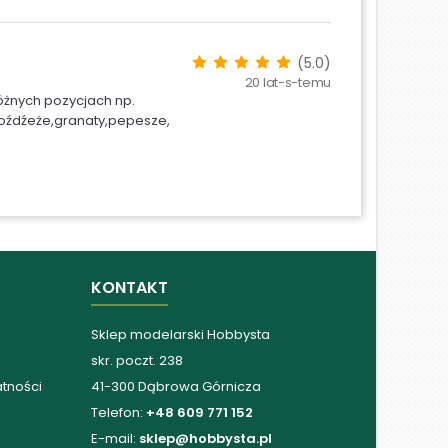
(5.0)
20 lat-s-temu
różnych pozycjach np.
 moźdźeże,granaty,pepesze,
KONTAKT
Sklep modelarski Hobbysta
skr. poczt. 238
atności
41-300 Dąbrowa Górnicza
Telefon:
+48 609 771 152
E-mail:
sklep@hobbysta.pl