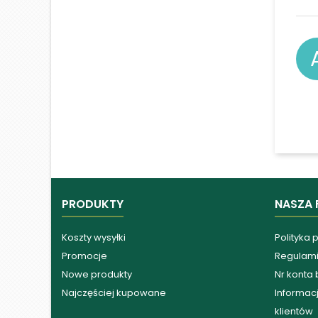
PRODUKTY
NASZA 
Koszty wysyłki
Polityka 
Promocje
Regulam
Nowe produkty
Nr konta
Najczęściej kupowane
Informacj
klientów