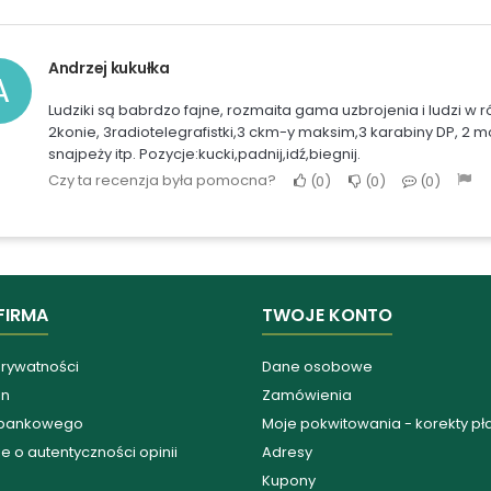
Andrzej kukułka
A
Ludziki są babrdzo fajne, rozmaita gama uzbrojenia i ludzi w 
2konie, 3radiotelegrafistki,3 ckm-y maksim,3 karabiny DP, 2
snajpeży itp. Pozycje:kucki,padnij,idź,biegnij.
Czy ta recenzja była pomocna?
0
0
0
FIRMA
TWOJE KONTO
prywatności
Dane osobowe
in
Zamówienia
 bankowego
Moje pokwitowania - korekty pł
e o autentyczności opinii
Adresy
Kupony