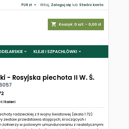

PLN zł
Witaj,
Zaloguj się
lub
Stwórz konto
shopping_cart
Koszyk:
0
szt. - 0,00 zł
ODELARSKIE
KLEJE I SZPACHLÓWKI
ki - Rosyjska piechota II W. Ś.
 6057
72
nt
Italeri
iechoty radzieckiej z II wojny światowej (skala 1:72).
wy zestaw przedstawia stojących, kroczących i
 żołnierzy w polowym umundurowaniu z realistycznymi