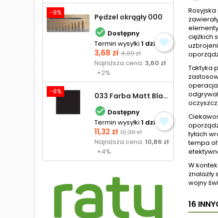
Rosyjska 
-8%
Pędzel okrągły 000
zawierał
elementy

Dostępny
ciężkich
Termin wysyłki
1 dzień
uzbrojen
Cena
Cena
3,68 zł
4,00 zł
oporząd
podstawowa
Najniższa cena:
3,60 zł
Taktyka 
+2%
zastosowa
operacja 
-8%
odgrywała
033 Farba Matt Black - olejna
oczyszcz

Dostępny
Ciekawost
Termin wysyłki
1 dzień
oporządz
Cena
Cena
11,32 zł
12,30 zł
tyłach w
podstawowa
Najniższa cena:
10,86 zł
tempa of
+4%
efektywno
W kontekś
znalazły 
wojny świ
16 INN