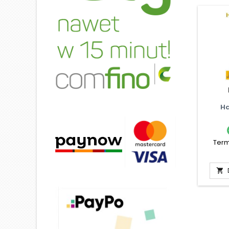
Ha
Term
