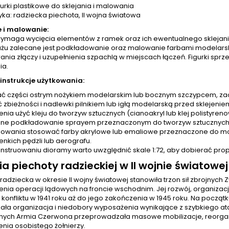
gurki plastikowe do sklejania i malowania
ka: radziecka piechota, II wojna światowa
e i malowanie:
ymaga wycięcia elementów z ramek oraz ich ewentualnego sklejania 
żu zalecane jest podkładowanie oraz malowanie farbami modelarsk
wania złączy i uzupełnienia szpachlą w miejscach łączeń. Figurki s
ia.
 instrukcje użytkowania:
ć części ostrym nożykiem modelarskim lub bocznym szczypcem, zac
 zbieżności i nadlewki pilnikiem lub igłą modelarską przed sklejenie
jenia użyć kleju do tworzyw sztucznych (cianoakryl lub klej polistyr
ne podkładowanie sprayem przeznaczonym do tworzyw sztucznych w
owania stosować farby akrylowe lub emaliowe przeznaczone do mod
enkich pędzli lub aerografu.
onstruowaniu dioramy warto uwzględnić skale 1:72, aby dobierać pro
ia piechoty radzieckiej w II wojnie światowej
radziecka w okresie II wojny światowej stanowiła trzon sił zbrojny
nia operacji lądowych na froncie wschodnim. Jej rozwój, organiza
konfliktu w 1941 roku aż do jego zakończenia w 1945 roku. Na począt
zała organizacja i niedobory wyposażenia wynikające z szybkiego at
nych Armia Czerwona przeprowadzała masowe mobilizacje, reorganiza
nia osobistego żołnierzy.