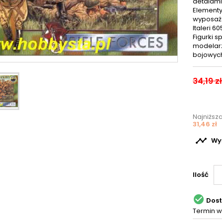
detalami
Element
wyposaże
Italeri 6
Figurki 
modelarz
bojowych
34,19 zł
Najniższ
31,46 zł

Wyś
Ilość

Dos
Termin w