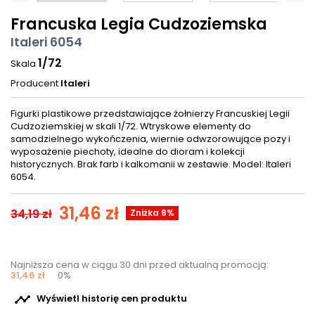
Francuska Legia Cudzoziemska
Italeri 6054
1/72
Skala
Producent
Italeri
Figurki plastikowe przedstawiające żołnierzy Francuskiej Legii
Cudzoziemskiej w skali 1/72. Wtryskowe elementy do
samodzielnego wykończenia, wiernie odwzorowujące pozy i
wyposażenie piechoty, idealne do dioram i kolekcji
historycznych. Brak farb i kalkomanii w zestawie. Model: Italeri
6054.
31,46 zł
34,19 zł
Zniżka 8%
Najniższa cena w ciągu 30 dni przed aktualną promocją:
31,46 zł
0%

Wyświetl historię cen produktu