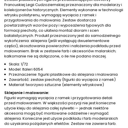
Francuskiej Legii Cudzoziemskiej przeznaczony dla modelarzy i
kolekcjonerów historycznych. Elementy wykonane w technologii
wtrysku polistyrenu, wymagają wycięcia z ramek i
przygotowania do malowania. Zestaw dostarcza
powtarzalnych wzorów pozy i wyposażenia typowych dla
formacji piechoty, co ułatwia montaż dioram i scen
batalistycznych. Produkt przeznaczony jest do samodzielnego
wykończenia: sklejenia (jeśli występują dwuelementowe
części), skosztowania powierzchni i nałożenia podkładu przed
malowaniem. Brak w zestawie farb i akcesoriów malarskich;
kalkomanie nie są dołączone, o ile nie podano inaczej.
Skala: 1/72
Model: Italeri 6054
Przeznaczenie: figurki plastikowe do sklejania i malowania
Zawartość: zestaw piechoty (figurki do wycięcia z ramek)
Materiał: tworzywo sztuczne (elementy wtryskowe)
Sklejanie i malowanie:
Figurki wymagają wycięcia z ramek i przygotowania detali
przed malowaniem. W większości pozycji nie jest konieczne
użycie kleju do sklejania całej sylwetki — jednak niektóre
akcesoria mogą być montowane oddzielnie i wymagać
sklejenia. Konieczne jest użycie podkładu i farb modelarskich
do uzyskania pożądanych efektów. Zestaw nie zawiera farb.