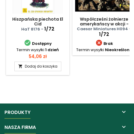
Hiszpańska piechota El
Współcześni żołnierze
Cid
amerykańscy w akcji -
1/72
zestaw nr 2
Caesar Miniatures H094 -
HaT 8176 -
1/72


Dostępny
Brak
Termin wysyłki
1 dzień
Termin wysyłki
Nieokreślony
Cena
54,06 zł
Dodaj do koszyka


PRODUKTY

NASZA FIRMA