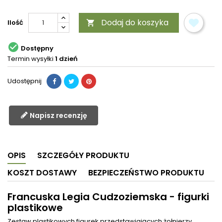
Dodaj do koszyka
Ilość


Dostępny
Termin wysyłki
1 dzień
Udostępnij
Napisz recenzję
OPIS
SZCZEGÓŁY PRODUKTU
KOSZT DOSTAWY
BEZPIECZEŃSTWO PRODUKTU
Francuska Legia Cudzoziemska - figurki
plastikowe
Zestaw plastikowych figurek przedstawiających żołnierzy