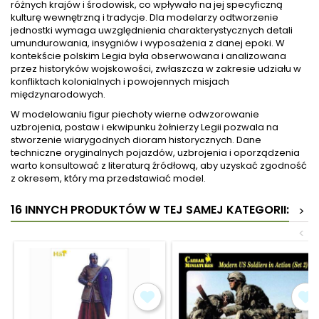
różnych krajów i środowisk, co wpływało na jej specyficzną
kulturę wewnętrzną i tradycje. Dla modelarzy odtworzenie
jednostki wymaga uwzględnienia charakterystycznych detali
umundurowania, insygniów i wyposażenia z danej epoki. W
kontekście polskim Legia była obserwowana i analizowana
przez historyków wojskowości, zwłaszcza w zakresie udziału w
konfliktach kolonialnych i powojennych misjach
międzynarodowych.
W modelowaniu figur piechoty wierne odwzorowanie
uzbrojenia, postaw i ekwipunku żołnierzy Legii pozwala na
stworzenie wiarygodnych dioram historycznych. Dane
techniczne oryginalnych pojazdów, uzbrojenia i oporządzenia
warto konsultować z literaturą źródłową, aby uzyskać zgodność
z okresem, który ma przedstawiać model.
16 INNYCH PRODUKTÓW W TEJ SAMEJ KATEGORII:
>
<