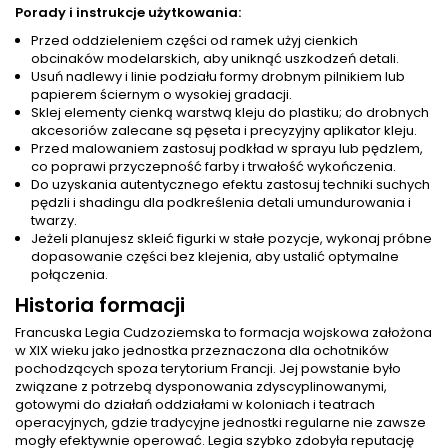
Porady i instrukcje użytkowania:
Przed oddzieleniem części od ramek użyj cienkich
obcinaków modelarskich, aby uniknąć uszkodzeń detali.
Usuń nadlewy i linie podziału formy drobnym pilnikiem lub
papierem ściernym o wysokiej gradacji.
Sklej elementy cienką warstwą kleju do plastiku; do drobnych
akcesoriów zalecane są pęseta i precyzyjny aplikator kleju.
Przed malowaniem zastosuj podkład w sprayu lub pędzlem,
co poprawi przyczepność farby i trwałość wykończenia.
Do uzyskania autentycznego efektu zastosuj techniki suchych
pędzli i shadingu dla podkreślenia detali umundurowania i
twarzy.
Jeżeli planujesz skleić figurki w stałe pozycje, wykonaj próbne
dopasowanie części bez klejenia, aby ustalić optymalne
połączenia.
Historia formacji
Francuska Legia Cudzoziemska to formacja wojskowa założona
w XIX wieku jako jednostka przeznaczona dla ochotników
pochodzących spoza terytorium Francji. Jej powstanie było
związane z potrzebą dysponowania zdyscyplinowanymi,
gotowymi do działań oddziałami w koloniach i teatrach
operacyjnych, gdzie tradycyjne jednostki regularne nie zawsze
mogły efektywnie operować. Legia szybko zdobyła reputację