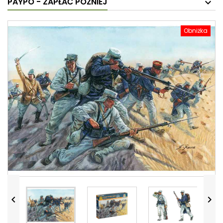
PAYPO - ZAPŁAĆ PÓŹNIEJ
Obniżka

