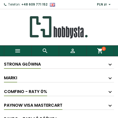

Telefon:
+48 609 771 152
PLN zł
0



shopping_cart
STRONA GŁÓWNA
MARKI
COMFINO - RATY 0%
PAYNOW VISA MASTERCART