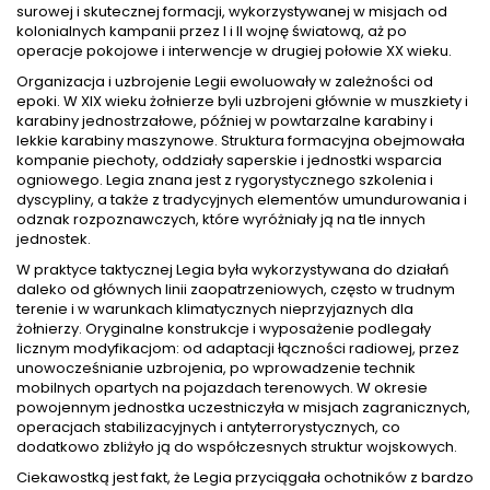
surowej i skutecznej formacji, wykorzystywanej w misjach od
kolonialnych kampanii przez I i II wojnę światową, aż po
operacje pokojowe i interwencje w drugiej połowie XX wieku.
Organizacja i uzbrojenie Legii ewoluowały w zależności od
epoki. W XIX wieku żołnierze byli uzbrojeni głównie w muszkiety i
karabiny jednostrzałowe, później w powtarzalne karabiny i
lekkie karabiny maszynowe. Struktura formacyjna obejmowała
kompanie piechoty, oddziały saperskie i jednostki wsparcia
ogniowego. Legia znana jest z rygorystycznego szkolenia i
dyscypliny, a także z tradycyjnych elementów umundurowania i
odznak rozpoznawczych, które wyróżniały ją na tle innych
jednostek.
W praktyce taktycznej Legia była wykorzystywana do działań
daleko od głównych linii zaopatrzeniowych, często w trudnym
terenie i w warunkach klimatycznych nieprzyjaznych dla
żołnierzy. Oryginalne konstrukcje i wyposażenie podlegały
licznym modyfikacjom: od adaptacji łączności radiowej, przez
unowocześnianie uzbrojenia, po wprowadzenie technik
mobilnych opartych na pojazdach terenowych. W okresie
powojennym jednostka uczestniczyła w misjach zagranicznych,
operacjach stabilizacyjnych i antyterrorystycznych, co
dodatkowo zbliżyło ją do współczesnych struktur wojskowych.
Ciekawostką jest fakt, że Legia przyciągała ochotników z bardzo