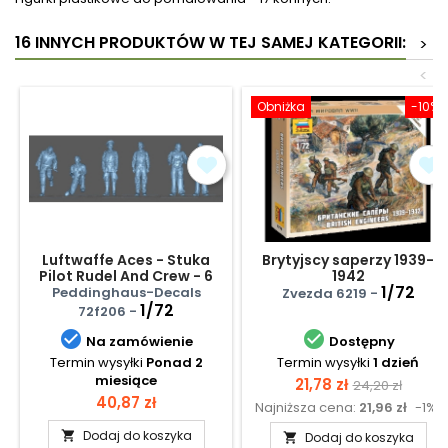
16 INNYCH PRODUKTÓW W TEJ SAMEJ KATEGORII:
>
<
Obniżka
-10%
Luftwaffe Aces - Stuka
Brytyjscy saperzy 1939-
Pilot Rudel And Crew - 6
1942
Figures
1/72
Peddinghaus-Decals
Zvezda 6219 -
1/72
72f206 -


Na zamówienie
Dostępny
Termin wysyłki
Ponad 2
Termin wysyłki
1 dzień
miesiące
Cena
Cena
21,78 zł
24,20 zł
Cena
40,87 zł
Najniższa cena:
21,96 zł
-1%
podstawow
Dodaj do koszyka

Dodaj do koszyka
