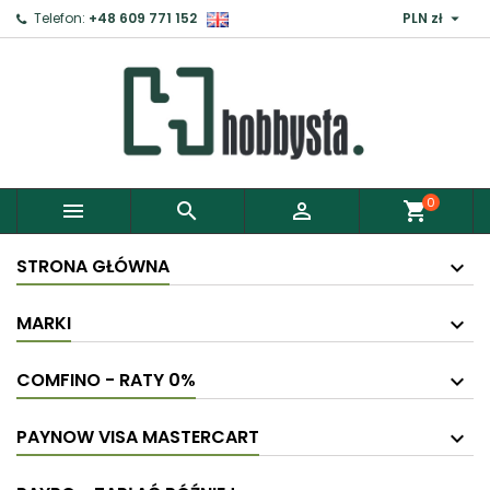

Telefon:
+48 609 771 152
PLN zł
0



shopping_cart
STRONA GŁÓWNA
MARKI
COMFINO - RATY 0%
PAYNOW VISA MASTERCART