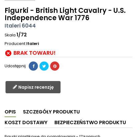
Figurki - British Light Cavalry - U.S.
Independence War 1776
Italeri 6044
1/72
Skala
Producent
Italeri
BRAK TOWARU!

Udostępnij
Napisz recenzję
OPIS
SZCZEGÓŁY PRODUKTU
KOSZT DOSTAWY
BEZPIECZEŃSTWO PRODUKTU
Figurki plastikowe do pomalowania - 17 konnych.