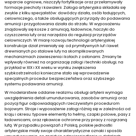
wsparcie ogniowe, niszczyły fortyfikacje oraz przełamywały
formacje piechoty i kawalerii. Załoga artyleryjska składała się
zwykle z kilku specjalistów: dowódcy działa, osób ładujących,
celowniczego, a także obsługujących przyrządy do podawania
amunicji i przygotowania działa do strzału. W wyposażeniu
znajdowały się kosze z amunicją, ładownice, haczyki do
czyszczenia lufy oraz narzędzia do regulacji przyrządów
celowniczych. W miarę rozwoju technologii artyleryjskiej
konstrukcje dział zmieniały się: od prymitywnych luf i lawet
drewnianych po stalowe lufy na skomplikowanych
mechanizmach zawieszenia i kołach z osłonami. Zmiany te
wpływały również na organizację załogi i techniki obsługi; na
przykład w XIX i XX wieku w wyniku zwiększenia
szybkostrzelności konieczne stało się wprowadzenie
specjalnych procedur bezpieczeństwa oraz szybszego
systemu podawania amunicji.
W modelarstwie oddanie realizmu obsługi artylerii wymaga
uwzględnienia detali umundurowania, zasobów amunicji oraz
pozycji figur odpowiadających rzeczywistym procedurom
bojowym. Stroje i wyposażenie załogi różnią się w zależności od
kraju i okresu: typowe elementy to hełmy, czapki polowe, pasy z
ładownicami, oraz rękawice ochronne przy pracy z rozgrzaną
lufą. W przypadku powiązań z Polską, polskie jednostki
artyleryjskie miały swoje charakterystyczne oznaki i sposób