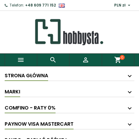

Telefon:
+48 609 771 152
PLN zł
0



shopping_cart
STRONA GŁÓWNA
MARKI
COMFINO - RATY 0%
PAYNOW VISA MASTERCART