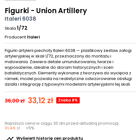
Figurki - Union Artillery
Italeri 6038
1/72
Skala
Producent
Italeri
Figurki artylerii piechoty Italeri 6038 — plastikowy zestaw załogi
artyleryjskiej w skali 1/72, przeznaczony do montażu i
malowania. Zawiera detale umundurowania, twarze i
wyposażenie, idealne do dioram historycznych i scen
batalistycznych. Elementy wykonane z tworzywa do wycięcia z
ramek; model pozwala na realistyczne odwzorowanie obsługi
działa i integrację z typowymi modelami artyleryjskimi tej skali.
33,12 zł
36,00 zł
Zniżka 8%
Najniższa cena w ciągu 30 dni przed aktualną promocją:
31,46 zł
+5%

Wyświetl historię cen produktu