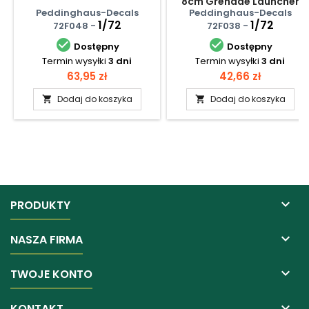
8cm Grenade Launcher
And Mauer And Grenade
Peddinghaus-Decals
Peddinghaus-Decals
Launcher (6 Figures)
1/72
1/72
72F048 -
72F038 -


Dostępny
Dostępny
Termin wysyłki
3 dni
Termin wysyłki
3 dni
Cena
Cena
63,95 zł
42,66 zł
Dodaj do koszyka
Dodaj do koszyka



PRODUKTY

NASZA FIRMA

TWOJE KONTO

KONTAKT