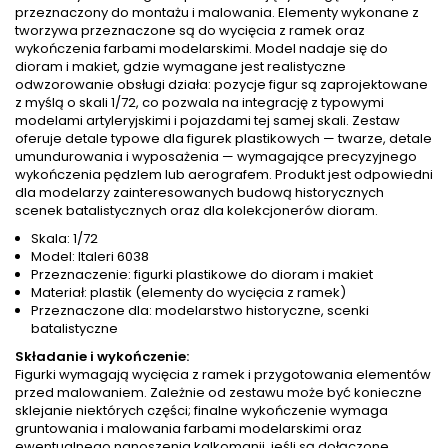
przeznaczony do montażu i malowania. Elementy wykonane z
tworzywa przeznaczone są do wycięcia z ramek oraz
wykończenia farbami modelarskimi. Model nadaje się do
dioram i makiet, gdzie wymagane jest realistyczne
odwzorowanie obsługi działa: pozycje figur są zaprojektowane
z myślą o skali 1/72, co pozwala na integrację z typowymi
modelami artyleryjskimi i pojazdami tej samej skali. Zestaw
oferuje detale typowe dla figurek plastikowych — twarze, detale
umundurowania i wyposażenia — wymagające precyzyjnego
wykończenia pędzlem lub aerografem. Produkt jest odpowiedni
dla modelarzy zainteresowanych budową historycznych
scenek batalistycznych oraz dla kolekcjonerów dioram.
Skala: 1/72
Model: Italeri 6038
Przeznaczenie: figurki plastikowe do dioram i makiet
Materiał: plastik (elementy do wycięcia z ramek)
Przeznaczone dla: modelarstwo historyczne, scenki
batalistyczne
Składanie i wykończenie:
Figurki wymagają wycięcia z ramek i przygotowania elementów
przed malowaniem. Zależnie od zestawu może być konieczne
sklejanie niektórych części; finalne wykończenie wymaga
gruntowania i malowania farbami modelarskimi oraz
ewentualnego nanoszenia kalkomanii, jeśli są dołączone.