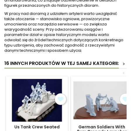
umundurowania, co znajduje odzwierciedlenie w detalach
figurek przeznaczonych do historycznych dioram.
W pracy nad dioramą z udziałem artylerii warto uwzględnić
także otoczenie — stanowiska ogniowe, prowizoryczne
umocnienia oraz narzędzia serwisowe — co zwiększa
wiarygodność sceny. Przy odwzorowaniu osiągów i
parametrów dział w opisie historycznym modelu warto
odwołać się do źródeł technicznych dotyczących konkretnego
typu uzbrojenia, aby zachować zgodność z rzeczywistymi
danymi technicznymi i sposobem użycia.
16 INNYCH PRODUKTÓW W TEJ SAMEJ KATEGORII:
>
<
Us Tank Crew Seated
German Soldiers With