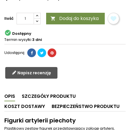
Dodaj do koszyka
Ilość


Dostępny
Termin wysyłki
3 dni
Udostępnij
Napisz recenzję
OPIS
SZCZEGÓŁY PRODUKTU
KOSZT DOSTAWY
BEZPIECZEŃSTWO PRODUKTU
Figurki artylerii piechoty
Plastikowy zestaw figurek przedstawiający załogę artylerii,