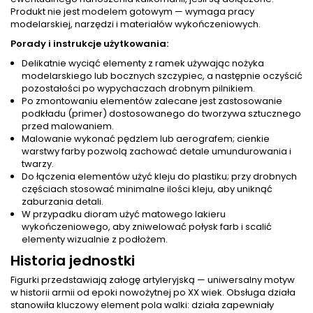
Produkt nie jest modelem gotowym — wymaga pracy
modelarskiej, narzędzi i materiałów wykończeniowych.
Porady i instrukcje użytkowania:
Delikatnie wyciąć elementy z ramek używając nożyka
modelarskiego lub bocznych szczypiec, a następnie oczyścić
pozostałości po wypychaczach drobnym pilnikiem.
Po zmontowaniu elementów zalecane jest zastosowanie
podkładu (primer) dostosowanego do tworzywa sztucznego
przed malowaniem.
Malowanie wykonać pędzlem lub aerografem; cienkie
warstwy farby pozwolą zachować detale umundurowania i
twarzy.
Do łączenia elementów użyć kleju do plastiku; przy drobnych
częściach stosować minimalne ilości kleju, aby uniknąć
zaburzania detali.
W przypadku dioram użyć matowego lakieru
wykończeniowego, aby zniwelować połysk farb i scalić
elementy wizualnie z podłożem.
Historia jednostki
Figurki przedstawiają załogę artyleryjską — uniwersalny motyw
w historii armii od epoki nowożytnej po XX wiek. Obsługa działa
stanowiła kluczowy element pola walki: działa zapewniały