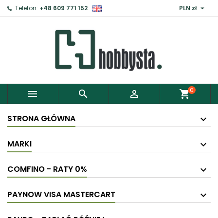

Telefon:
+48 609 771 152
PLN zł
0



shopping_cart
STRONA GŁÓWNA
MARKI
COMFINO - RATY 0%
PAYNOW VISA MASTERCART