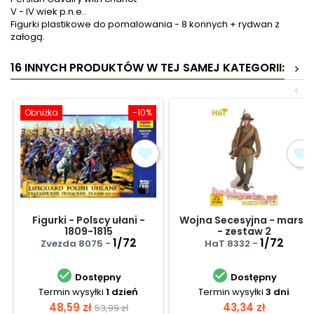
V - IV wiek p.n.e..
Figurki plastikowe do pomalowania - 8 konnych + rydwan z
załogą.
16 INNYCH PRODUKTÓW W TEJ SAMEJ KATEGORII:
>
<
Obniżka
-10%
Figurki - Polscy ułani -
Wojna Secesyjna - marsz
1809-1815
- zestaw 2
1/72
1/72
Zvezda 8075 -
HaT 8332 -


Dostępny
Dostępny
Termin wysyłki
1 dzień
Termin wysyłki
3 dni
Cena
Cena
Cena
48,59 zł
43,34 zł
53,99 zł