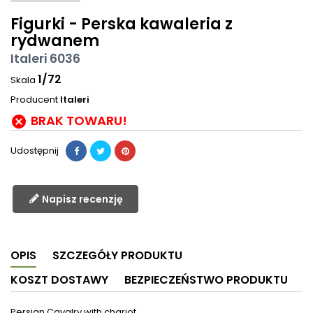
Figurki - Perska kawaleria z
rydwanem
Italeri 6036
1/72
Skala
Producent
Italeri
BRAK TOWARU!

Udostępnij
Napisz recenzję
OPIS
SZCZEGÓŁY PRODUKTU
KOSZT DOSTAWY
BEZPIECZEŃSTWO PRODUKTU
Persian Cavalry with chariot