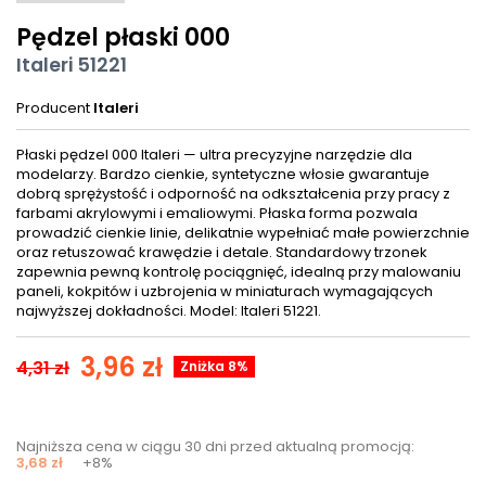
Pędzel płaski 000
Italeri 51221
Producent
Italeri
Płaski pędzel 000 Italeri — ultra precyzyjne narzędzie dla
modelarzy. Bardzo cienkie, syntetyczne włosie gwarantuje
dobrą sprężystość i odporność na odkształcenia przy pracy z
farbami akrylowymi i emaliowymi. Płaska forma pozwala
prowadzić cienkie linie, delikatnie wypełniać małe powierzchnie
oraz retuszować krawędzie i detale. Standardowy trzonek
zapewnia pewną kontrolę pociągnięć, idealną przy malowaniu
paneli, kokpitów i uzbrojenia w miniaturach wymagających
najwyższej dokładności. Model: Italeri 51221.
3,96 zł
4,31 zł
Zniżka 8%
Najniższa cena w ciągu 30 dni przed aktualną promocją:
3,68 zł
+8%