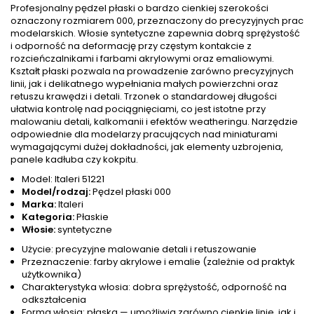
Profesjonalny pędzel płaski o bardzo cienkiej szerokości
oznaczony rozmiarem 000, przeznaczony do precyzyjnych prac
modelarskich. Włosie syntetyczne zapewnia dobrą sprężystość
i odporność na deformację przy częstym kontakcie z
rozcieńczalnikami i farbami akrylowymi oraz emaliowymi.
Kształt płaski pozwala na prowadzenie zarówno precyzyjnych
linii, jak i delikatnego wypełniania małych powierzchni oraz
retuszu krawędzi i detali. Trzonek o standardowej długości
ułatwia kontrolę nad pociągnięciami, co jest istotne przy
malowaniu detali, kalkomanii i efektów weatheringu. Narzędzie
odpowiednie dla modelarzy pracujących nad miniaturami
wymagającymi dużej dokładności, jak elementy uzbrojenia,
panele kadłuba czy kokpitu.
Model: Italeri 51221
Model/rodzaj:
Pędzel płaski 000
Marka:
Italeri
Kategoria:
Płaskie
Włosie:
syntetyczne
Użycie: precyzyjne malowanie detali i retuszowanie
Przeznaczenie: farby akrylowe i emalie (zależnie od praktyk
użytkownika)
Charakterystyka włosia: dobra sprężystość, odporność na
odkształcenia
Forma włosia: płaska — umożliwia zarówno cienkie linie, jak i