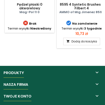
Pędzel płaski 0
8595 4 Syntetic Brushes -
akwarelowy
Filbert 4
Mag-Pol 11 0
AMMO of Mig Jimenez 8595


Brak
Na zamówienie
Termin wysyłki
Nieokreślony
Termin wysyłki
3 tygodnie
Cena
10,73 zł
Dodaj do koszyka


PRODUKTY

NASZA FIRMA

TWOJE KONTO