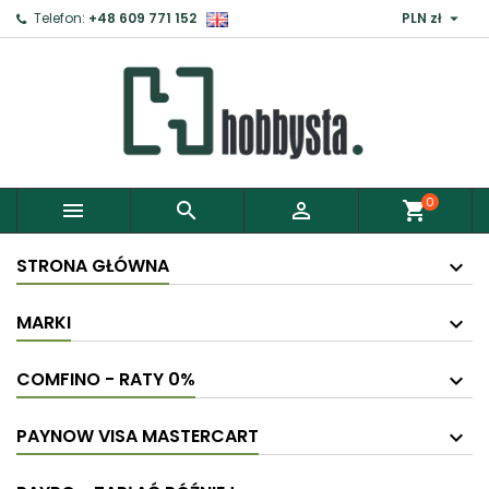

Telefon:
+48 609 771 152
PLN zł
0



shopping_cart
STRONA GŁÓWNA
MARKI
COMFINO - RATY 0%
PAYNOW VISA MASTERCART