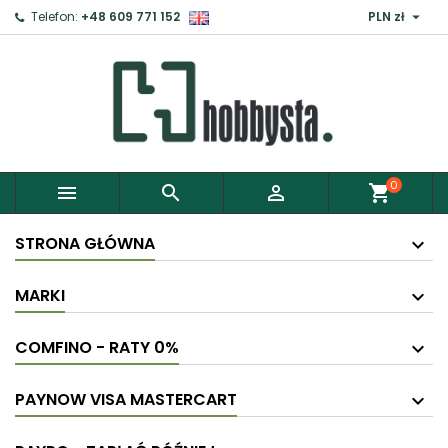

Telefon:
+48 609 771 152
PLN zł
0



shopping_cart
STRONA GŁÓWNA
MARKI
COMFINO - RATY 0%
PAYNOW VISA MASTERCART