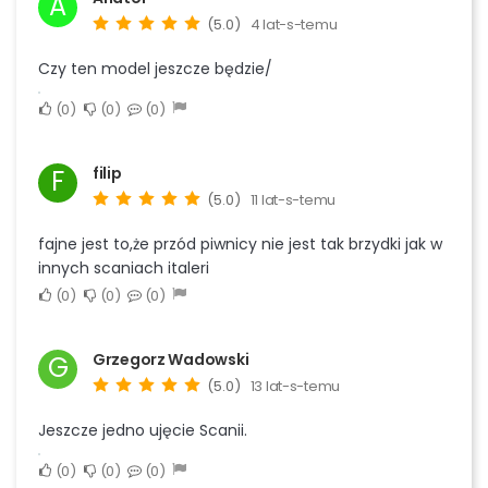
A
(5.0)
4 lat-s-temu
Czy ten model jeszcze będzie/
0
0
0
filip
F
(5.0)
11 lat-s-temu
fajne jest to,że przód piwnicy nie jest tak brzydki jak w
innych scaniach italeri
0
0
0
Grzegorz Wadowski
G
(5.0)
13 lat-s-temu
Jeszcze jedno ujęcie Scanii.
0
0
0