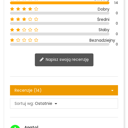
14
Dobry
0
Średni
0
Słaby
0
Beznadziejny
0
Napisz swoją recenzję
Recenzje (14)
Sortuj wg:
Ostatnie
Anatol