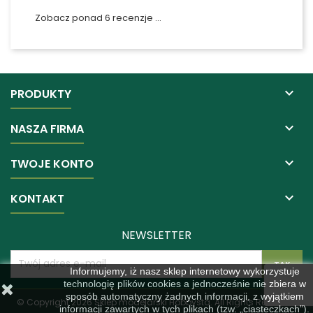
Zobacz ponad 6 recenzje

PRODUKTY

NASZA FIRMA

TWOJE KONTO

KONTAKT
NEWSLETTER
Informujemy, iż nasz sklep internetowy wykorzystuje
technologię plików cookies a jednocześnie nie zbiera w
sposób automatyczny żadnych informacji, z wyjątkiem
© Copyright 2026 Sklep modelarski Hobbysta. All Rights Reserved.
informacji zawartych w tych plikach (tzw. „ciasteczkach”).