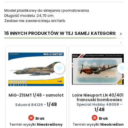
Model plastikowy do sklejania i pomalowania.
Długość modelu: 24,70 cm.
Zestaw nie zawiera kleju ani farb.
16 INNYCH PRODUKTÓW W TEJ SAMEJ KATEGORII:
>
<
MiG-21SMT 1/48 - samolot
Loire Nieuport LN 40/401 -
francuski bombowiec
1/48
nurkujący
Special Hobby 48058 -
Eduard 84129 -
1/48


Brak
Brak
Termin wysyłki
Nieokreślony
Termin wysyłki
Nieokreślony