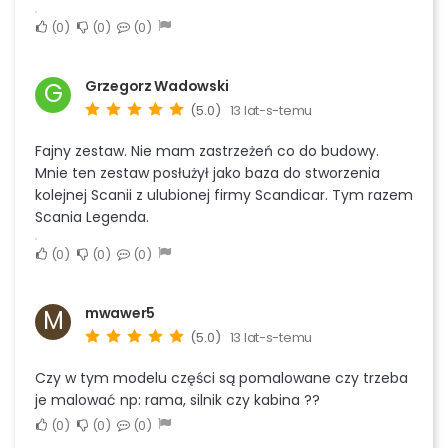
0
0
0
Grzegorz Wadowski
G
(5.0)
13 lat-s-temu
Fajny zestaw. Nie mam zastrzeżeń co do budowy.
Mnie ten zestaw posłużył jako baza do stworzenia
kolejnej Scanii z ulubionej firmy Scandicar. Tym razem
Scania Legenda.
0
0
0
mwawer5
M
(5.0)
13 lat-s-temu
Czy w tym modelu części są pomalowane czy trzeba
je malować np: rama, silnik czy kabina ??
0
0
0