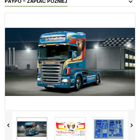
PAYPO - ZAPŁAĆ PÓŹNIEJ

