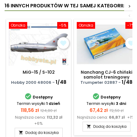
16 INNYCH PRODUKTÓW W TEJ SAMEJ KATEGORII:
>
<
Obniżka
-5%
Obniżka
-7%
MiG-15 / S-102
Nanchang CJ-6 chiński
samolot treningowy
1/48
1/48
Hobby 2000 48006 -
Trumpeter 02887 -


Dostępny
Dostępny
Termin wysyłki
1 dzień
Termin wysyłki
3 dni
Cena
Cena
Cena
Cena
118,56 zł
67,42 zł
124,80 zł
72,50 zł
Najniższa cena:
112,32 zł
Najniższa cena:
66,87 zł
+1%
podstawowa
podstawow
+6%
Dodaj do koszyka

Dodaj do koszyka
