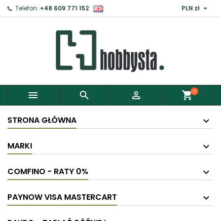

Telefon:
+48 609 771 152
PLN zł
0



shopping_cart
STRONA GŁÓWNA
MARKI
COMFINO - RATY 0%
PAYNOW VISA MASTERCART