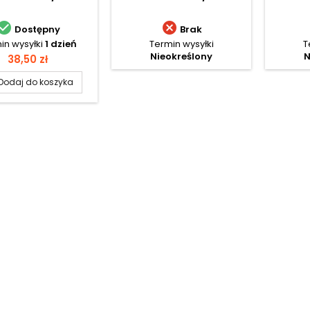


Dostępny
Brak
in wysyłki
1 dzień
Termin wysyłki
T
Nieokreślony
N
Cena
38,50 zł
Dodaj do koszyka