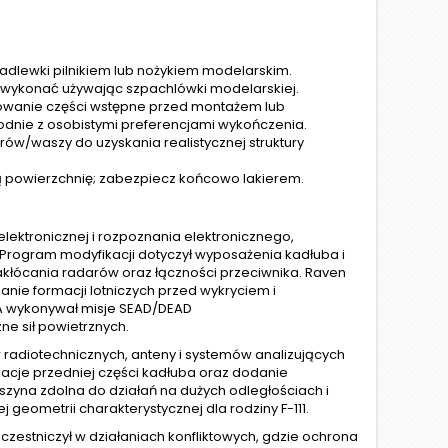
adlewki pilnikiem lub nożykiem modelarskim.
a wykonać używając szpachlówki modelarskiej.
lowanie części wstępne przed montażem lub
nie z osobistymi preferencjami wykończenia.
trów/waszy do uzyskania realistycznej struktury
 powierzchnię; zabezpiecz końcowo lakierem.
ektronicznej i rozpoznania elektronicznego,
rogram modyfikacji dotyczył wyposażenia kadłuba i
zakłócania radarów oraz łączności przeciwnika. Raven
ianie formacji lotniczych przed wykryciem i
1A wykonywał misje SEAD/DEAD
ne sił powietrznych.
 radiotechnicznych, anteny i systemów analizujących
acje przedniej części kadłuba oraz dodanie
zyna zdolna do działań na dużych odległościach i
 geometrii charakterystycznej dla rodziny F-111.
uczestniczył w działaniach konfliktowych, gdzie ochrona