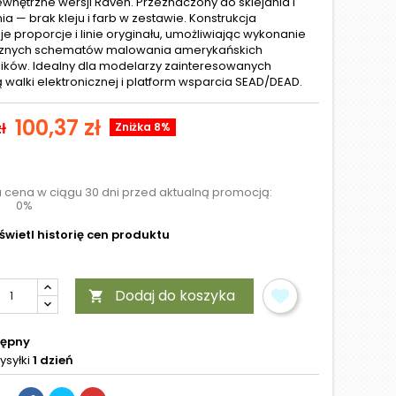
ewnętrzne wersji Raven. Przeznaczony do sklejania i
a — brak kleju i farb w zestawie. Konstrukcja
e proporcje i linie oryginału, umożliwiając wykonanie
cznych schematów malowania amerykańskich
ików. Idealny dla modelarzy zainteresowanych
 walki elektronicznej i platform wsparcia SEAD/DEAD.
100,37 zł
ł
Zniżka 8%
a cena w ciągu 30 dni przed aktualną promocją:
0%
wietl historię cen produktu
Dodaj do koszyka

tępny
ysyłki
1 dzień