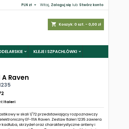

PLN zł
Witaj,
Zaloguj się
lub
Stwórz konto
shopping_cart
Koszyk:
0
szt. - 0,00 zł
ODELARSKIE
KLEJE I SZPACHLÓWKI
1 A Raven
 1235
72
nt
Italeri
astikowy w skali 1/72 przedstawiający rozpoznawczy
lektroniczny EF-111A Raven. Zestaw Italeri 1235 zawiera
 kadłuba, skrzydeł oraz charakterystyczne anteny i