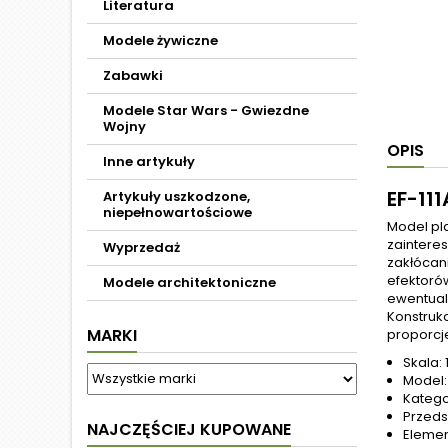
Literatura
Modele żywiczne
Zabawki
Modele Star Wars - Gwiezdne
Wojny
OPIS
Inne artykuły
EF-11
Artykuły uszkodzone,
niepełnowartościowe
Model pl
zaintere
Wyprzedaż
zakłócan
efektorów
Modele architektoniczne
ewentual
Konstruk
MARKI
proporcje
Skala: 
Model: 
Katego
Przeds
NAJCZĘŚCIEJ KUPOWANE
Elemen