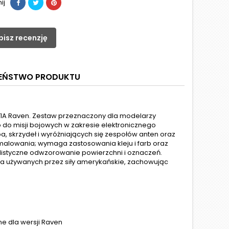
ij
pisz recenzję
ZEŃSTWO PRODUKTU
11A Raven. Zestaw przeznaczony dla modelarzy
do misji bojowych w zakresie elektronicznego
 skrzydeł i wyróżniających się zespołów anten oraz
 malowania; wymaga zastosowania kleju i farb oraz
istyczne odwzorowanie powierzchni i oznaczeń.
 używanych przez siły amerykańskie, zachowując
ne dla wersji Raven