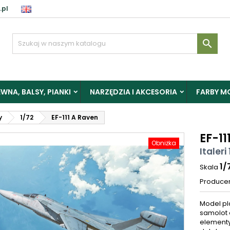
.pl

WNA, BALSY, PIANKI
NARZĘDZIA I AKCESORIA
FARBY M
y
1/72
EF-111 A Raven
EF-11
Obniżka
Italeri
1/
Skala
Produce
Model pl
samolot e
elementy