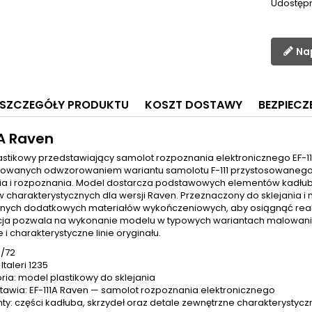
Udostępn
Na
SZCZEGÓŁY PRODUKTU
KOSZT DOSTAWY
BEZPIEC
1A Raven
astikowy przedstawiający samolot rozpoznania elektronicznego EF-1
sowanych odwzorowaniem wariantu samolotu F-111 przystosowanego 
ia i rozpoznania. Model dostarcza podstawowych elementów kadłuba,
 charakterystycznych dla wersji Raven. Przeznaczony do sklejania i
nych dodatkowych materiałów wykończeniowych, aby osiągnąć real
cja pozwala na wykonanie modelu w typowych wariantach malowania
 i charakterystyczne linie oryginału.
1/72
Italeri 1235
ria: model plastikowy do sklejania
tawia: EF-111A Raven — samolot rozpoznania elektronicznego
ty: części kadłuba, skrzydeł oraz detale zewnętrzne charakterystycz