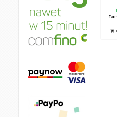
Term
