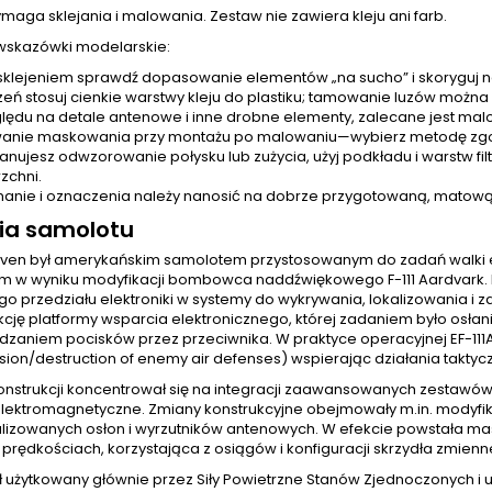
aga sklejania i malowania. Zestaw nie zawiera kleju ani farb.
 wskazówki modelarskie:
sklejeniem sprawdź dopasowanie elementów „na sucho” i skoryguj n
zeń stosuj cienkie warstwy kleju do plastiku; tamowanie luzów możn
lędu na detale antenowe i inne drobne elementy, zalecane jest ma
anie maskowania przy montażu po malowaniu—wybierz metodę zgod
planujesz odwzorowanie połysku lub zużycia, użyj podkładu i warstw fil
zchni.
anie i oznaczenia należy nanosić na dobrze przygotowaną, matową
ria samolotu
Raven był amerykańskim samolotem przystosowanym do zadań walki el
m w wyniku modyfikacji bombowca naddźwiękowego F-111 Aardvark. P
o przedziału elektroniki w systemy do wykrywania, lokalizowania i 
nkcję platformy wsparcia elektronicznego, której zadaniem było osłan
zaniem pocisków przez przeciwnika. W praktyce operacyjnej EF-11
ion/destruction of enemy air defenses) wspierając działania taktycz
onstrukcji koncentrował się na integracji zaawansowanych zestawów
elektromagnetyczne. Zmiany konstrukcyjne obejmowały m.in. modyfik
lizowanych osłon i wyrzutników antenowych. W efekcie powstała mas
prędkościach, korzystająca z osiągów i konfiguracji skrzydła zmiennej
ył użytkowany głównie przez Siły Powietrzne Stanów Zjednoczonych i 