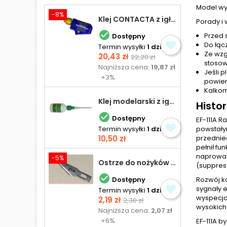
Model wym
-8%
Klej CONTACTA z igłą do plastiku 25,0 g
Porady i

Przed 
Dostępny
Do łąc
Termin wysyłki
1 dzień
Ze wzg
Cena
Cena
20,43 zł
22,20 zł
stosow
podstawowa
Najniższa cena:
19,87 zł
Jeśli 
+3%
powier
Kalkom
Klej modelarski z igłą 30 ml
Histo

Dostępny
EF-111A 
Termin wysyłki
1 dzień
powstały
Cena
10,50 zł
przednieg
pełnił fu
naprowad
-5%
Ostrze do nożyków Excel
(suppress

Dostępny
Rozwój k
sygnały 
Termin wysyłki
1 dzień
wyspecja
Cena
Cena
2,19 zł
2,30 zł
wysokich 
podstawowa
Najniższa cena:
2,07 zł
+6%
EF-111A b