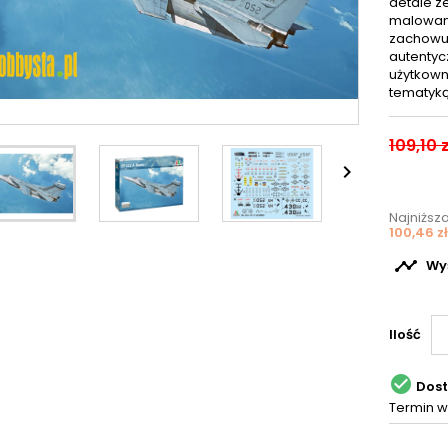
detale z
malowani
zachowuj
autenty
użytkown
tematyką
109,10 z

Najniższ
100,46 zł

Wyś
Ilość

Dos
Termin w