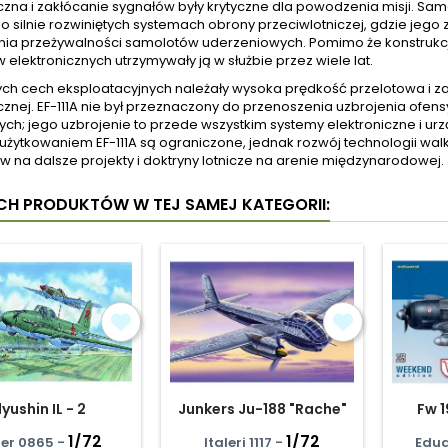
czna i zakłócanie sygnałów były krytyczne dla powodzenia misji. Sam
o silnie rozwiniętych systemach obrony przeciwlotniczej, gdzie jego
nia przeżywalności samolotów uderzeniowych. Pomimo że konstrukc
elektronicznych utrzymywały ją w służbie przez wiele lat.
nych cech eksploatacyjnych należały wysoka prędkość przelotowa i 
icznej. EF-111A nie był przeznaczony do przenoszenia uzbrojenia o
h; jego uzbrojenie to przede wszystkim systemy elektroniczne i ur
 użytkowaniem EF-111A są ograniczone, jednak rozwój technologii walki
w na dalsze projekty i doktryny lotnicze na arenie międzynarodowej.
YCH PRODUKTÓW W TEJ SAMEJ KATEGORII:
Ilyushin IL - 2
Junkers Ju-188 "Rache"
Fw 1
1/72
1/72
er 0865 -
Italeri 1117 -
Edua