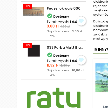
elektroni
rejonach 
-8%
Pędzel okrągły 000
zwiększe
systemów 

Dostępny
Do istot
Termin wysyłki
1 dzień
Cena
Cena
elektron
3,68 zł
4,00 zł
bombowyc
podstawowa
Najniższa cena:
3,60 zł
związki z
+2%
miał wpły
-8%
033 Farba Matt Black - olejna
16 INN

Dostępny
Termin wysyłki
1 dzień
Cena
Cena
11,32 zł
12,30 zł
podstawowa
Najniższa cena:
10,86 zł
+4%
Sm