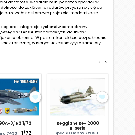
olot dostarczał wsparcia m.in. podczas operacji w
 zdolności do zakłócania radarów przyczyniały się do
ja bazowała na starszym projekcie, modernizacje
zasięg oraz integracja systemów samoobrony
fensywnego w sensie standardowych ładunków
ządzenia obronne. W polskim kontekście bezpośrednie
 elektronicznej, w którym uczestniczyły te samoloty,
<
>
Obniżka
90A-8/ R2 1/72
Reggiane Re- 2000
Ef-111
III.serie
1/72
Special Hobby 72098 -
rd 7430 -
Hasega