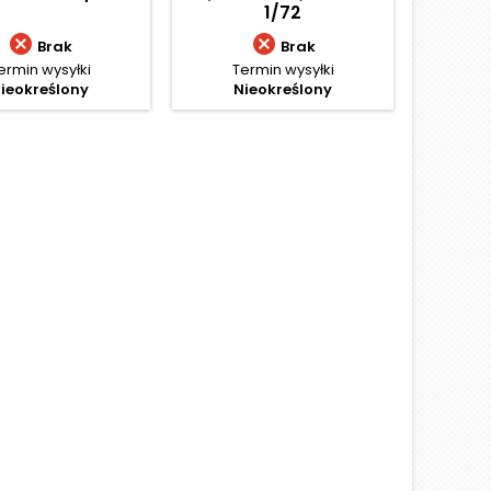
1/72



Brak
Brak
ermin wysyłki
Termin wysyłki
Termin w
ieokreślony
Nieokreślony
Cen
254,
Najniżs
D
