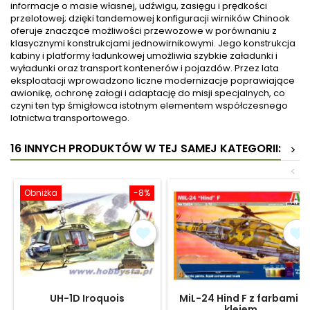
informacje o masie własnej, udźwigu, zasięgu i prędkości
przelotowej; dzięki tandemowej konfiguracji wirników Chinook
oferuje znaczące możliwości przewozowe w porównaniu z
klasycznymi konstrukcjami jednowirnikowymi. Jego konstrukcja
kabiny i platformy ładunkowej umożliwia szybkie załadunki i
wyładunki oraz transport kontenerów i pojazdów. Przez lata
eksploatacji wprowadzono liczne modernizacje poprawiające
awionikę, ochronę załogi i adaptację do misji specjalnych, co
czyni ten typ śmigłowca istotnym elementem współczesnego
lotnictwa transportowego.
16 INNYCH PRODUKTÓW W TEJ SAMEJ KATEGORII:
>
<
Obniżka
-8%
UH-1D Iroquois
MiL-24 Hind F z farbami i
klejem