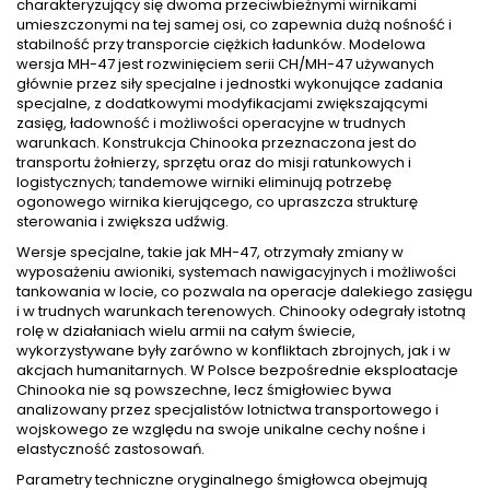
charakteryzujący się dwoma przeciwbieżnymi wirnikami
umieszczonymi na tej samej osi, co zapewnia dużą nośność i
stabilność przy transporcie ciężkich ładunków. Modelowa
wersja MH-47 jest rozwinięciem serii CH/MH-47 używanych
głównie przez siły specjalne i jednostki wykonujące zadania
specjalne, z dodatkowymi modyfikacjami zwiększającymi
zasięg, ładowność i możliwości operacyjne w trudnych
warunkach. Konstrukcja Chinooka przeznaczona jest do
transportu żołnierzy, sprzętu oraz do misji ratunkowych i
logistycznych; tandemowe wirniki eliminują potrzebę
ogonowego wirnika kierującego, co upraszcza strukturę
sterowania i zwiększa udźwig.
Wersje specjalne, takie jak MH-47, otrzymały zmiany w
wyposażeniu awioniki, systemach nawigacyjnych i możliwości
tankowania w locie, co pozwala na operacje dalekiego zasięgu
i w trudnych warunkach terenowych. Chinooky odegrały istotną
rolę w działaniach wielu armii na całym świecie,
wykorzystywane były zarówno w konfliktach zbrojnych, jak i w
akcjach humanitarnych. W Polsce bezpośrednie eksploatacje
Chinooka nie są powszechne, lecz śmigłowiec bywa
analizowany przez specjalistów lotnictwa transportowego i
wojskowego ze względu na swoje unikalne cechy nośne i
elastyczność zastosowań.
Parametry techniczne oryginalnego śmigłowca obejmują