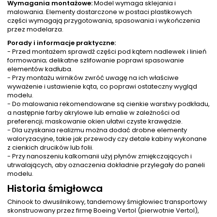
Wymagania montażowe:
Model wymaga sklejania i
malowania. Elementy dostarczone w postaci plastikowych
części wymagają przygotowania, spasowania i wykończenia
przez modelarza.
Porady i informacje praktyczne:
- Przed montażem sprawdź części pod kątem nadlewek i linień
formowania; delikatne szlifowanie poprawi spasowanie
elementów kadłuba.
- Przy montażu wirników zwróć uwagę na ich właściwe
wyważenie i ustawienie kąta, co poprawi ostateczny wygląd
modelu.
- Do malowania rekomendowane są cienkie warstwy podkładu,
a następnie farby akrylowe lub emalie w zależności od
preferencji; maskowanie okien ułatwi czyste krawędzie.
- Dla uzyskania realizmu można dodać drobne elementy
waloryzacyjne, takie jak przewody czy detale kabiny wykonane
z cienkich drucików lub folii.
- Przy nanoszeniu kalkomanii użyj płynów zmiękczających i
utrwalających, aby oznaczenia dokładnie przylegały do paneli
modelu.
Historia śmigłowca
Chinook to dwusilnikowy, tandemowy śmigłowiec transportowy
skonstruowany przez firmę Boeing Vertol (pierwotnie Vertol),