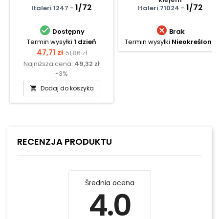
1/72
1/72
Italeri 1247 -
Italeri 71024 -


Dostępny
Brak
Termin wysyłki
1 dzień
Termin wysyłki
Nieokreślony
Cena
Cena
47,71 zł
51,86 zł
Najniższa cena:
49,32 zł
podstawowa
-3%
Dodaj do koszyka

RECENZJA PRODUKTU
Średnia ocena
4.0