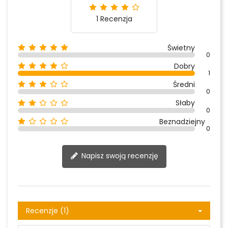
1 Recenzja
Świetny
0
Dobry
1
Średni
0
Słaby
0
Beznadziejny
0
Napisz swoją recenzję
Recenzje (1)