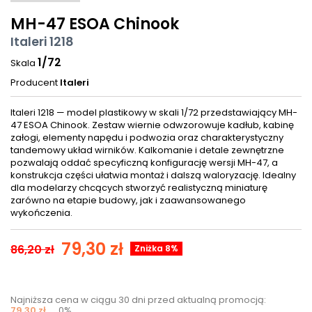
MH-47 ESOA Chinook
Italeri 1218
1/72
Skala
Producent
Italeri
Italeri 1218 — model plastikowy w skali 1/72 przedstawiający MH-
47 ESOA Chinook. Zestaw wiernie odwzorowuje kadłub, kabinę
załogi, elementy napędu i podwozia oraz charakterystyczny
tandemowy układ wirników. Kalkomanie i detale zewnętrzne
pozwalają oddać specyficzną konfigurację wersji MH-47, a
konstrukcja części ułatwia montaż i dalszą waloryzację. Idealny
dla modelarzy chcących stworzyć realistyczną miniaturę
zarówno na etapie budowy, jak i zaawansowanego
wykończenia.
79,30 zł
86,20 zł
Zniżka 8%
Najniższa cena w ciągu 30 dni przed aktualną promocją:
79,30 zł
0%