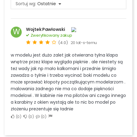
Sortuj wg:
Ostatnie
Wojtek Pawłowski
W
Zweryfikowany zakup
(4.0)
20 lat-s-temu
w modelu jest dużo zalet jak otwierana tylna klapa
wnętrze przez klape wygląda pięknie . ale niestety są
też wady jak np mało kalkomani i przednie śmigło
zawadza o tylnie i trzeba wycinać boki modelu co
może sprawiać kłopoty początkującym modelarzom .
malowania żadnego nie ma co dodaje piękności
modelowi . W kabinie nie ma pilotów ani czego innego
a karabiny z okien wystają ale to nic bo model po
złożeniu prezentuje się ładnie
0
0
0