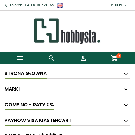

Telefon:
+48 609 771 152
PLN zł
0



shopping_cart
STRONA GŁÓWNA
MARKI
COMFINO - RATY 0%
PAYNOW VISA MASTERCART