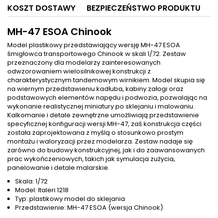
KOSZT DOSTAWY
BEZPIECZEŃSTWO PRODUKTU
MH-47 ESOA Chinook
Model plastikowy przedstawiający wersję MH-47 ESOA
śmigłowca transportowego Chinook w skali 1/72. Zestaw
przeznaczony dla modelarzy zainteresowanych
odwzorowaniem wielosilnikowej konstrukcji z
charakterystycznym tandemowym wirnikiem. Model skupia się
na wiernym przedstawieniu kadłuba, kabiny załogi oraz
podstawowych elementów napędu i podwozia, pozwalając na
wykonanie realistycznej miniatury po sklejaniu i malowaniu.
Kalkomanie i detale zewnętrzne umożliwiają przedstawienie
specyficznej konfiguracji wersji MH-47, zaś konstrukcja części
została zaprojektowana z myślą o stosunkowo prostym
montażu i waloryzacji przez modelarza. Zestaw nadaje się
zarówno do budowy konstrukcyjnej, jak i do zaawansowanych
prac wykończeniowych, takich jak symulacja zużycia,
panelowanie i detale malarskie.
Skala: 1/72
Model: Italeri 1218
Typ: plastikowy model do sklejania
Przedstawienie: MH-47 ESOA (wersja Chinook)