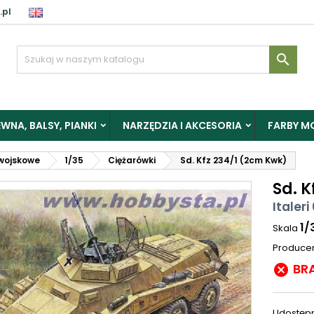
.pl

WNA, BALSY, PIANKI
NARZĘDZIA I AKCESORIA
FARBY M
wojskowe
1/35
Ciężarówki
Sd. Kfz 234/1 (2cm Kwk)
Sd. K
Italeri
1/
Skala
Produce
BR

Udostępn