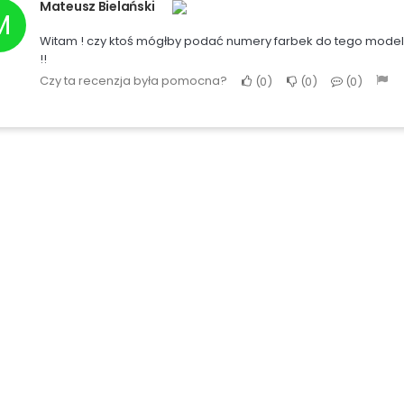
Mateusz Bielański
M
Witam ! czy ktoś mógłby podać numery farbek do tego modelu 
!!
Czy ta recenzja była pomocna?
0
0
0