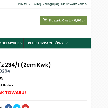

PLN zł
Witaj,
Zaloguj się
lub
Stwórz konto
shopping_cart
Koszyk:
0
szt. - 0,00 zł
ODELARSKIE
KLEJE I SZPACHLÓWKI
fz 234/1 (2cm Kwk)
 0294
35
nt
Italeri
AK TOWARU!
ij