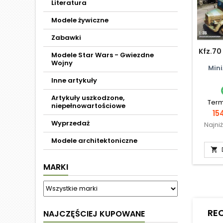
Literatura
Modele żywiczne
Zabawki
Kfz.70 
Modele Star Wars - Gwiezdne
Wojny
Mini
Inne artykuły
Artykuły uszkodzone,
Term
niepełnowartościowe
Ce
15
Wyprzedaż
Najni
Modele architektoniczne

MARKI
RE
NAJCZĘŚCIEJ KUPOWANE