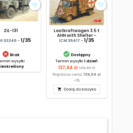
ZiL-131
Lastkraftwagen 3.5 t
CMP F1
AHN with Shelter -
15c
1/35
niemiecki ambulans
1/35
Mirro
ll 03245 -
ICM 35417 -


Brak
Dostępny
ermin wysyłki
Termin wysyłki
1 dzień
Te
ieokreślony
N
Cena
Cena
137,44 zł
149,40 zł
Najniższa cena:
138,94 zł
podstawowa
-1%
Dodaj do koszyka
