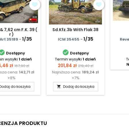
& 7,62 cm F.K. 39 (
Sd.Kfz.3b With Flak 38
r )
1/35
1/35
Art 35189 -
ICM 35455 -
Reve


Dostępny
Dostępny
in wysyłki
1 dzień
Termin wysyłki
1 dzień
T
N
na
Cena
Cena
Cena
4,46 zł
201,84 zł
167,90 zł
219,40 zł
ższa cena:
142,71 zł
Najniższa cena:
189,24 zł
podstawowa
podstawowa
+8%
+7%
Dodaj do koszyka
Dodaj do koszyka

CENZJA PRODUKTU