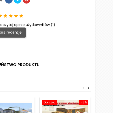
eczytaj opinie użytkowników (1)
isz recenzję
ZEŃSTWO PRODUKTU
<
>
Obniżka
-8%