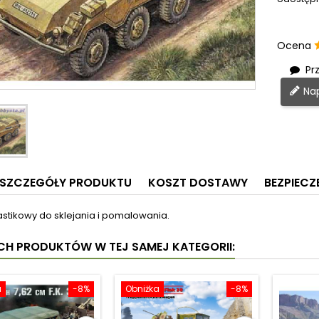
Ocena
Prz
Nap
SZCZEGÓŁY PRODUKTU
KOSZT DOSTAWY
BEZPIEC
astikowy do sklejania i pomalowania.
YCH PRODUKTÓW W TEJ SAMEJ KATEGORII:
a
-8%
Obniżka
-8%