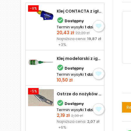
-8%
Klej CONTACTA z igłą do plastiku 25,0 g

Dostępny
Termin wysyłki
1 dzień
Cena
Cena
20,43 zł
22,20 zł
podstawowa
Najniższa cena:
19,87 zł
+3%
Klej modelarski z igłą 30 ml

Dostępny
Termin wysyłki
1 dzień
Cena
10,50 zł
-5%
Ostrze do nożyków Excel

Dostępny
Re
Termin wysyłki
1 dzień
Cena
Cena
2,19 zł
2,30 zł
podstawowa
Najniższa cena:
2,07 zł
+6%