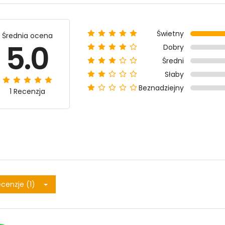
Świetny
Średnia ocena
5.0
Dobry
Średni
Słaby
Beznadziejny
1 Recenzja
cenzje (1)