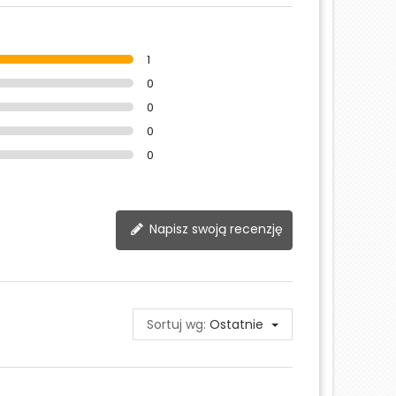
1
0
0
0
0
Napisz swoją recenzję
Sortuj wg:
Ostatnie