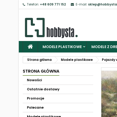
Telefon:
+48 609 771 152
E-mail:
sklep@hobbysta
MODELE PLASTIKOWE
MODELE Z DRE
Strona główna
Modele plastikowe
Pojazdy 
STRONA GŁÓWNA
Nowości
Ostatnie dostawy
Promocje
Polecane
Modele plastikowe