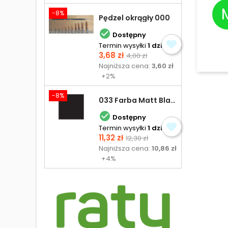
-8%
Pędzel okrągły 000

Dostępny
Termin wysyłki
1 dzień
Cena
Cena
3,68 zł
4,00 zł
podstawowa
Najniższa cena:
3,60 zł
+2%
-8%
033 Farba Matt Black - olejna

Dostępny
Termin wysyłki
1 dzień
Cena
Cena
11,32 zł
12,30 zł
podstawowa
Najniższa cena:
10,86 zł
+4%