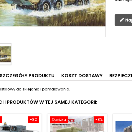
Na
SZCZEGÓŁY PRODUKTU
KOSZT DOSTAWY
BEZPIEC
astikowy do sklejania i pomalowania.
YCH PRODUKTÓW W TEJ SAMEJ KATEGORII:
a
-8%
Obniżka
-8%