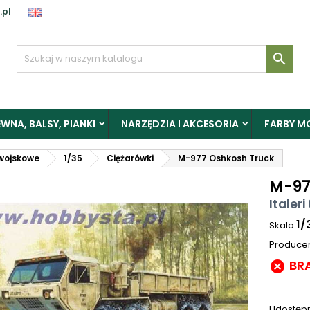
.pl

WNA, BALSY, PIANKI
NARZĘDZIA I AKCESORIA
FARBY M
wojskowe
1/35
Ciężarówki
M-977 Oshkosh Truck
M-97
Italeri
1/
Skala
Produce
BR

Udostępn