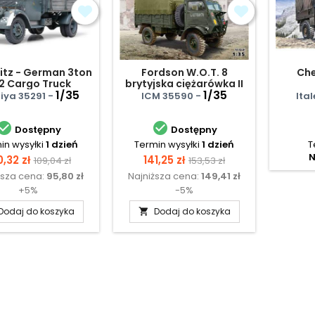
litz - German 3ton
Fordson W.O.T. 8
Che
2 Cargo Truck
brytyjska ciężarówka II
1/35
W.Ś.
1/35
ya 35291 -
ICM 35590 -
Ital


Dostępny
Dostępny
in wysyłki
1 dzień
Termin wysyłki
1 dzień
T
N
na
Cena
Cena
Cena
0,32 zł
141,25 zł
109,04 zł
153,53 zł
ższa cena:
95,80 zł
Najniższa cena:
149,41 zł
podstawowa
podstawowa
+5%
-5%
Dodaj do koszyka
Dodaj do koszyka
