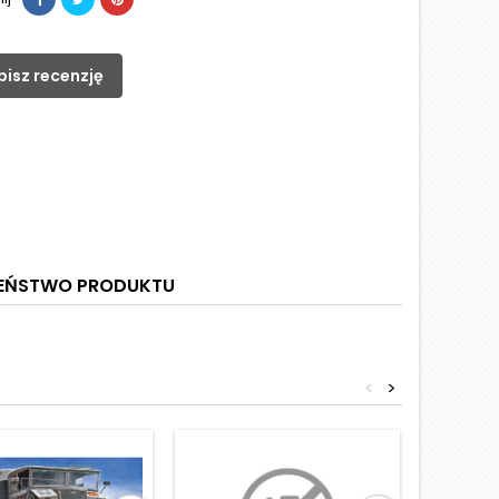
pisz recenzję
ZEŃSTWO PRODUKTU
<
>
Obniżka