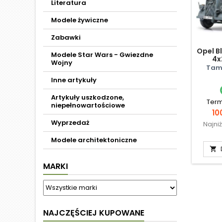
Literatura
Modele żywiczne
Zabawki
Opel B
Modele Star Wars - Gwiezdne
4x
Wojny
Tami
Inne artykuły
Artykuły uszkodzone,
Term
niepełnowartościowe
Ce
10
Wyprzedaż
Najni
Modele architektoniczne

MARKI
NAJCZĘŚCIEJ KUPOWANE