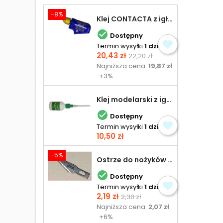
-8%
Klej CONTACTA z igłą do plastiku 25,0 g

Dostępny
Termin wysyłki
1 dzień
Cena
Cena
20,43 zł
22,20 zł
podstawowa
Najniższa cena:
19,87 zł
+3%
Klej modelarski z igłą 30 ml

Dostępny
Termin wysyłki
1 dzień
Cena
10,50 zł
-5%
Ostrze do nożyków Excel

Dostępny
Termin wysyłki
1 dzień
Cena
Cena
2,19 zł
2,30 zł
podstawowa
Najniższa cena:
2,07 zł
+6%