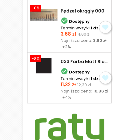
-8%
Pędzel okrągły 000

Dostępny
Termin wysyłki
1 dzień
Cena
Cena
3,68 zł
4,00 zł
podstawowa
Najniższa cena:
3,60 zł
+2%
-8%
033 Farba Matt Black - olejna

Dostępny
Termin wysyłki
1 dzień
Cena
Cena
11,32 zł
12,30 zł
podstawowa
Najniższa cena:
10,86 zł
+4%