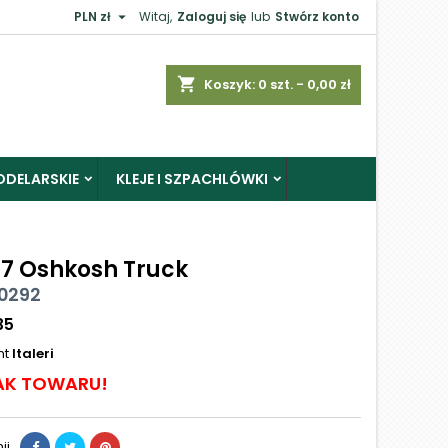

PLN zł
Witaj,
Zaloguj się
lub
Stwórz konto
shopping_cart
Koszyk:
0
szt. - 0,00 zł
ODELARSKIE
KLEJE I SZPACHLÓWKI
7 Oshkosh Truck
 0292
35
nt
Italeri
AK TOWARU!
ij