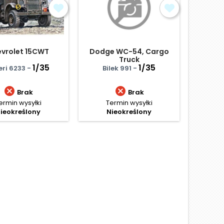
Dodge WC-54, Cargo
vrolet 15CWT
Niemie
Truck
150
1/35
1/35
Bilek 991 -
eri 6233 -
MiniA


Brak
Brak
Termin wysyłki
ermin wysyłki
Termi
Nieokreślony
ieokreślony
Ce
196,
Najniż
D
