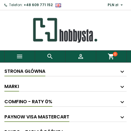

Telefon:
+48 609 771 152
PLN zł
0



shopping_cart
STRONA GŁÓWNA
MARKI
COMFINO - RATY 0%
PAYNOW VISA MASTERCART