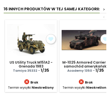
16 INNYCH PRODUKTÓW W TEJ SAMEJ KATEGORII:
>
<
US Utility Truck M151A2 -
M-1025 Armored Carrier -
Grenada 1983
samochód amerykański
1/35
1/35
Tamiya 35332 -
Academy 1350 -


Brak
Brak
Termin wysyłki
Nieokreślony
Termin wysyłki
Nieokreślony