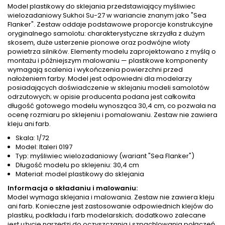
Model plastikowy do sklejania przedstawiający myśliwiec
wielozadaniowy Sukhoi Su-27 w wariancie znanym jako "Sea
Flanker". Zestaw oddaje podstawowe proporcje konstrukcyjne
oryginalnego samolotu: charakterystyczne skrzydła z dużym
skosem, duże usterzenie pionowe oraz podwójne wloty
powietrza silników. Elementy modelu zaprojektowano z myślą o
montażu i późniejszym malowaniu — plastikowe komponenty
wymagają scalenia i wykończenia powierzchni przed
nałożeniem farby. Model jest odpowiedni dla modelarzy
posiadających doświadczenie w sklejaniu modeli samolotów
odrzutowych; w opisie producenta podana jest całkowita
długość gotowego modelu wynosząca 30,4 cm, co pozwala na
ocenę rozmiaru po sklejeniu i pomalowaniu. Zestaw nie zawiera
kleju ani farb.
Skala: 1/72
Model: Italeri 0197
Typ: myśliwiec wielozadaniowy (wariant "Sea Flanker")
Długość modelu po sklejeniu: 30,4 cm
Materiał: model plastikowy do sklejania
Informacja o składaniu i malowaniu:
Model wymaga sklejania i malowania. Zestaw nie zawiera kleju
ani farb. Konieczne jest zastosowanie odpowiednich klejów do
plastiku, podkładu i farb modelarskich; dodatkowo zalecane
jest użycie narzędzi do oczyszczania i szpachlowania połączeń,