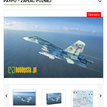
PAYPO - ZAPŁAĆ PÓŹNIEJ
Obniżka

