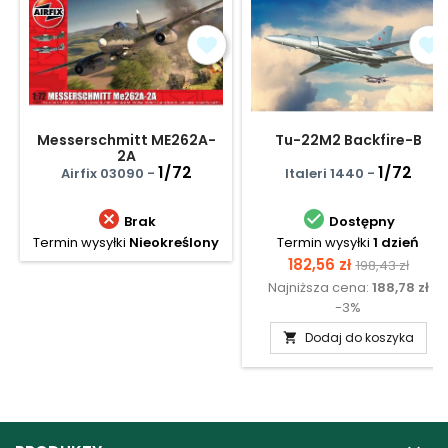
Messerschmitt ME262A-
Tu-22M2 Backfire-B
2A
1/72
1/72
Airfix 03090 -
Italeri 1440 -


Brak
Dostępny
Termin wysyłki
Nieokreślony
Termin wysyłki
1 dzień
Cena
Cena
182,56 zł
198,43 zł
Najniższa cena:
188,78 zł
podstawow
-3%
Dodaj do koszyka
