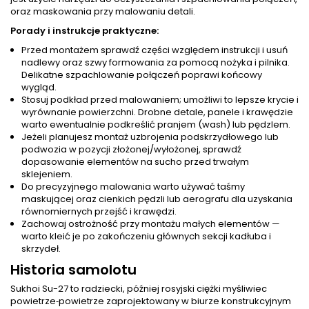
oraz maskowania przy malowaniu detali.
Porady i instrukcje praktyczne:
Przed montażem sprawdź części względem instrukcji i usuń
nadlewy oraz szwy formowania za pomocą nożyka i pilnika.
Delikatne szpachlowanie połączeń poprawi końcowy
wygląd.
Stosuj podkład przed malowaniem; umożliwi to lepsze krycie i
wyrównanie powierzchni. Drobne detale, panele i krawędzie
warto ewentualnie podkreślić pranjem (wash) lub pędzlem.
Jeżeli planujesz montaż uzbrojenia podskrzydłowego lub
podwozia w pozycji złożonej/wyłożonej, sprawdź
dopasowanie elementów na sucho przed trwałym
sklejeniem.
Do precyzyjnego malowania warto używać taśmy
maskującej oraz cienkich pędzli lub aerografu dla uzyskania
równomiernych przejść i krawędzi.
Zachowaj ostrożność przy montażu małych elementów —
warto kleić je po zakończeniu głównych sekcji kadłuba i
skrzydeł.
Historia samolotu
Sukhoi Su-27 to radziecki, później rosyjski ciężki myśliwiec
powietrze‑powietrze zaprojektowany w biurze konstrukcyjnym