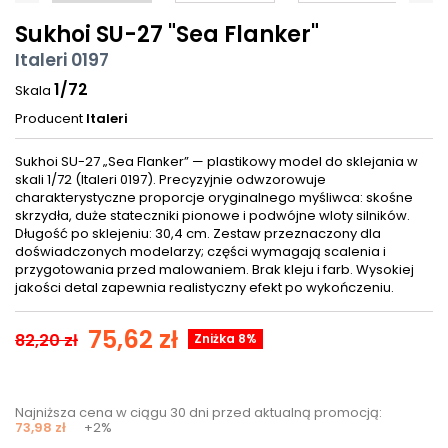
Sukhoi SU-27 "Sea Flanker"
Italeri 0197
1/72
Skala
Producent
Italeri
Sukhoi SU-27 „Sea Flanker” — plastikowy model do sklejania w
skali 1/72 (Italeri 0197). Precyzyjnie odwzorowuje
charakterystyczne proporcje oryginalnego myśliwca: skośne
skrzydła, duże stateczniki pionowe i podwójne wloty silników.
Długość po sklejeniu: 30,4 cm. Zestaw przeznaczony dla
doświadczonych modelarzy; części wymagają scalenia i
przygotowania przed malowaniem. Brak kleju i farb. Wysokiej
jakości detal zapewnia realistyczny efekt po wykończeniu.
75,62 zł
82,20 zł
Zniżka 8%
Najniższa cena w ciągu 30 dni przed aktualną promocją:
73,98 zł
+2%