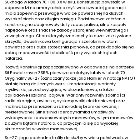
Sukhogo w latach 70. i 80. XX wieku. Konstrukcja powstała w
odpowiedzi na amerykańskie myśliwce czwartej generacji i
miała zapewnić przewagę w walce powietrznej na dużych
wysokościach oraz długim zasięgu. Podstawowe założenia
konstrukcyjne obejmowały duży zapas paliwa, silne zespoły
napędowe oraz znaczne zasoby uzbrojenia wewnętrznego i
zewnętrznego. Charakterystyczne cechy to duże, zakrzywione
skrzydła, dwusilnikowa konfiguracja z szerokimi wlotami
powietrza oraz duże stateczniki pionowe, co przekładało się na
dobrą manewrowość i stabilność przy wysokich kątach
natarcia.
Rozwój konstrukcji zapoczątkowano w odpowiedzi na potrzeby
Sił Powietrznych ZSRR; pierwsze prototypy latały w latach 70.
Oryginalny Su-27 (oznaczany także jako Flanker w notacji NATO)
stał się bazą do licznych wersji i modernizacji: warianty
myśliwskie, przechwytujące, wielozadaniowe, a także
pokładowe i szkolno-bojowe. Warianty rozwinęły zdolności
radiolokacyjne, awionikę, systemy walki elektronicznej oraz
możliwości przenoszenia różnorodnej broni kierowanej i
niekierowanej. Silne silniki i aerodynamika umożliwiały
wykonywanie zaawansowanych manewrów, w tym manewrów
z dużymi kątami natarcia, co przyczyniło się do wysokiej
skuteczności w walce manewrowej.
Su-27 i jego pochodne trafiły do służby w wielu państwach, w