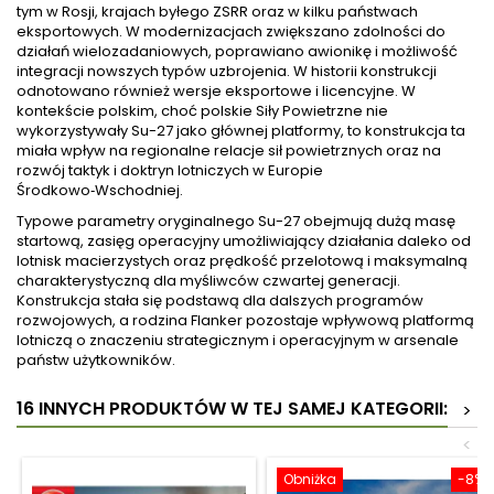
tym w Rosji, krajach byłego ZSRR oraz w kilku państwach
eksportowych. W modernizacjach zwiększano zdolności do
działań wielozadaniowych, poprawiano awionikę i możliwość
integracji nowszych typów uzbrojenia. W historii konstrukcji
odnotowano również wersje eksportowe i licencyjne. W
kontekście polskim, choć polskie Siły Powietrzne nie
wykorzystywały Su-27 jako głównej platformy, to konstrukcja ta
miała wpływ na regionalne relacje sił powietrznych oraz na
rozwój taktyk i doktryn lotniczych w Europie
Środkowo‑Wschodniej.
Typowe parametry oryginalnego Su-27 obejmują dużą masę
startową, zasięg operacyjny umożliwiający działania daleko od
lotnisk macierzystych oraz prędkość przelotową i maksymalną
charakterystyczną dla myśliwców czwartej generacji.
Konstrukcja stała się podstawą dla dalszych programów
rozwojowych, a rodzina Flanker pozostaje wpływową platformą
lotniczą o znaczeniu strategicznym i operacyjnym w arsenale
państw użytkowników.
16 INNYCH PRODUKTÓW W TEJ SAMEJ KATEGORII:
>
<
Obniżka
-8%