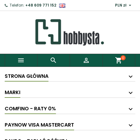

Telefon:
+48 609 771 152
PLN zł
0



shopping_cart
STRONA GŁÓWNA
MARKI
COMFINO - RATY 0%
PAYNOW VISA MASTERCART