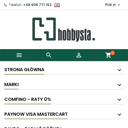

Telefon:
+48 609 771 152
PLN zł
0



shopping_cart
STRONA GŁÓWNA
MARKI
COMFINO - RATY 0%
PAYNOW VISA MASTERCART