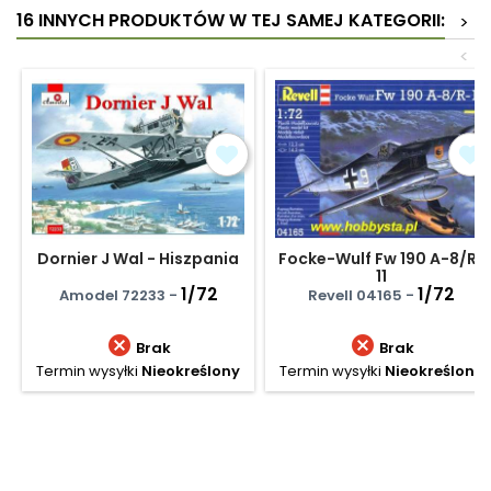
16 INNYCH PRODUKTÓW W TEJ SAMEJ KATEGORII:
>
<
Dornier J Wal - Hiszpania
Focke-Wulf Fw 190 A-8/R-
11
1/72
1/72
Amodel 72233 -
Revell 04165 -


Brak
Brak
Termin wysyłki
Nieokreślony
Termin wysyłki
Nieokreślony