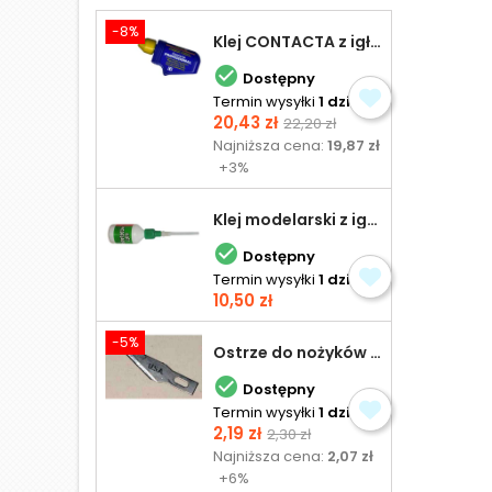
-8%
Klej CONTACTA z igłą do plastiku 25,0 g

Dostępny
Termin wysyłki
1 dzień
Cena
Cena
20,43 zł
22,20 zł
podstawowa
Najniższa cena:
19,87 zł
+3%
Klej modelarski z igłą 30 ml

Dostępny
Termin wysyłki
1 dzień
Cena
10,50 zł
-5%
Ostrze do nożyków Excel

Dostępny
Termin wysyłki
1 dzień
Cena
Cena
2,19 zł
2,30 zł
podstawowa
Najniższa cena:
2,07 zł
+6%