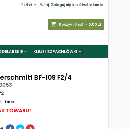

PLN zł
Witaj,
Zaloguj się
lub
Stwórz konto
shopping_cart
Koszyk:
0
szt. - 0,00 zł
ODELARSKIE
KLEJE I SZPACHLÓWKI
erschmitt BF-109 F2/4
 0053
72
nt
Italeri
AK TOWARU!
ij