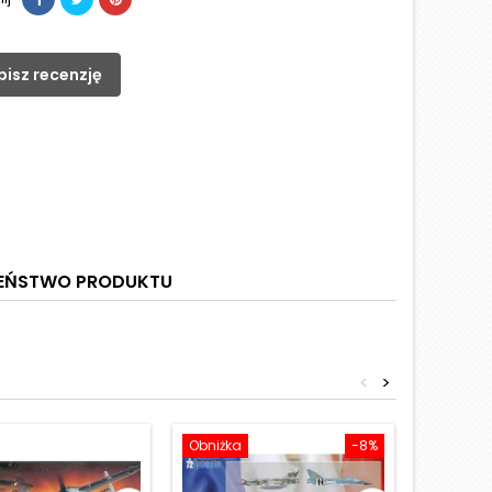
pisz recenzję
ZEŃSTWO PRODUKTU
<
>
Obniżka
-8%