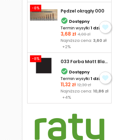
-8%
Pędzel okrągły 000

Dostępny
Termin wysyłki
1 dzień
Cena
Cena
3,68 zł
4,00 zł
podstawowa
Najniższa cena:
3,60 zł
+2%
-8%
033 Farba Matt Black - olejna

Dostępny
Termin wysyłki
1 dzień
Cena
Cena
11,32 zł
12,30 zł
podstawowa
Najniższa cena:
10,86 zł
+4%