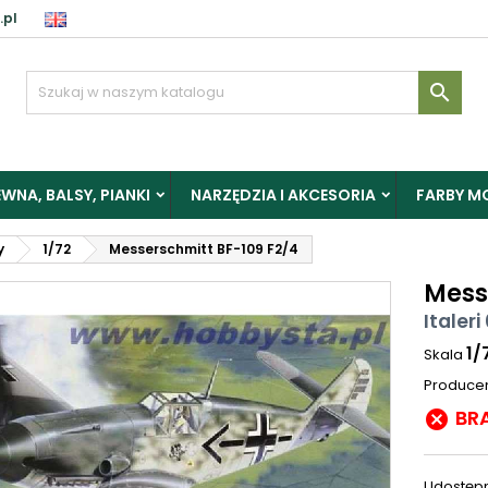
.pl

WNA, BALSY, PIANKI
NARZĘDZIA I AKCESORIA
FARBY M
y
1/72
Messerschmitt BF-109 F2/4
Mess
Italeri
1/
Skala
Produce
BR

Udostępn