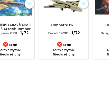
bishi G3M2/G3M3
Canberra PR.9
H
96 Attack Bomber
l) With Torpedo
1/72
1/72
gawa CP11 -
Revell 04281 -
Drag


Brak
Brak
Termin wysyłki
Termin wysyłki
T
Nieokreślony
Nieokreślony
N