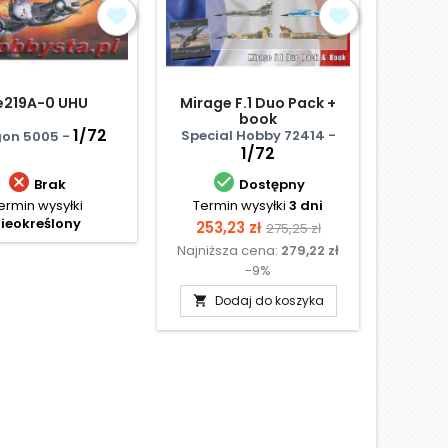
e219A-0 UHU
Mirage F.1 Duo Pack +
Curtis
book
1/72
Special Hobby 72414 -
on 5005 -
Sme
1/72


Brak
Dostępny
ermin wysyłki
Termin wysyłki
3 dni
Termi
ieokreślony
Cena
Cena
253,23 zł
275,25 zł
Najniższa cena:
279,22 zł
podstawowa
D

-9%
Dodaj do koszyka
