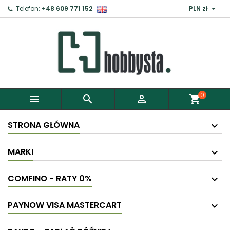

Telefon:
+48 609 771 152
PLN zł
0



shopping_cart
STRONA GŁÓWNA
MARKI
COMFINO - RATY 0%
PAYNOW VISA MASTERCART