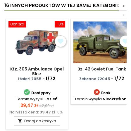
16 INNYCH PRODUKTÓW W TEJ SAMEJ KATEGORII:
>
<
Obniżka
-8%
Kfz. 305 Ambulance Opel
Bz-42 Soviet Fuel Tank
Blitz
1/72
1/72
Italeri 7055 -
Zebrano 72045 -


Dostępny
Brak
Termin wysyłki
1 dzień
Termin wysyłki
Nieokreślony
Cena
Cena
39,47 zł
42,90 zł
Najniższa cena:
39,47 zł
0%
podstawowa
Dodaj do koszyka
