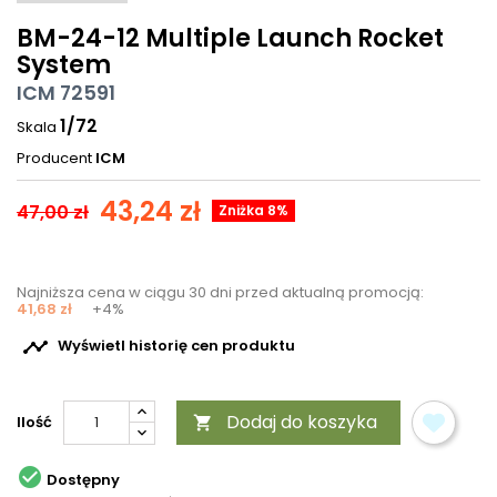
BM-24-12 Multiple Launch Rocket
System
ICM 72591
1/72
Skala
Producent
ICM
43,24 zł
47,00 zł
Zniżka 8%
Najniższa cena w ciągu 30 dni przed aktualną promocją:
41,68 zł
+4%

Wyświetl historię cen produktu
Dodaj do koszyka
Ilość


Dostępny