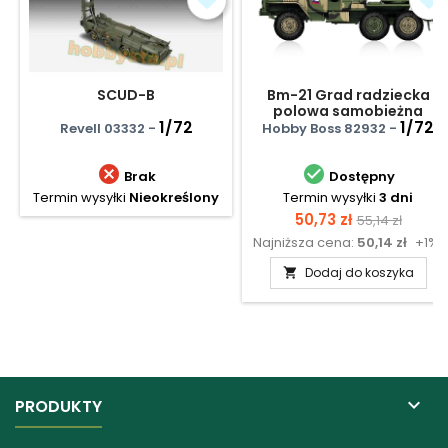
SCUD-B
Bm-21 Grad radziecka
polowa samobieżna
1/72
wieloprowadnicowa
1/72
Revell 03332 -
Hobby Boss 82932 -
wyrzutnia rakietowa


Brak
Dostępny
Termin wysyłki
Nieokreślony
Termin wysyłki
3 dni
Cena
Cena
50,73 zł
55,14 zł
Najniższa cena:
50,14 zł
+1%
podstawow
Dodaj do koszyka


PRODUKTY