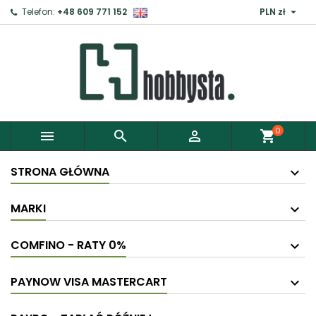

Telefon:
+48 609 771 152
PLN zł
0



shopping_cart
STRONA GŁÓWNA
MARKI
COMFINO - RATY 0%
PAYNOW VISA MASTERCART