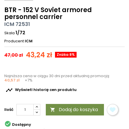
BTR - 152 V Soviet armored
personnel carrier
ICM 72531
1/72
Skala
Producent
ICM
43,24 zł
47,00 zł
Zniżka 8%
Najniższa cena w ciągu 30 dni przed aktualną promocją:
40,57 zł
+7%

Wyświetl historię cen produktu
Dodaj do koszyka
Ilość


Dostępny