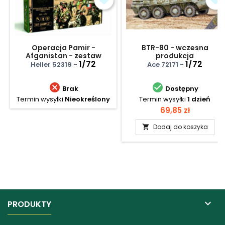
Operacja Pamir -
BTR-80 - wczesna
Afganistan - zestaw
produkcja
podarunkowy
1/72
1/72
Heller 52319 -
Ace 72171 -


Brak
Dostępny
Termin wysyłki
Nieokreślony
Termin wysyłki
1 dzień
Cena
69,85 zł
Dodaj do koszyka


PRODUKTY