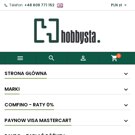

Telefon:
+48 609 771 152
PLN zł
0



shopping_cart
STRONA GŁÓWNA
MARKI
COMFINO - RATY 0%
PAYNOW VISA MASTERCART