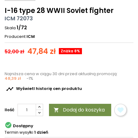
I-16 type 28 WWII Soviet fighter
ICM 72073
1/72
Skala
Producent
ICM
47,84 zł
52,00 zł
Zniżka 8%
Najniższa cena w ciągu 30 dni przed aktualną promocją:
48,39 zł
-1%

Wyświetl historię cen produktu
Dodaj do koszyka
Ilość


Dostępny
Termin wysyłki
1 dzień