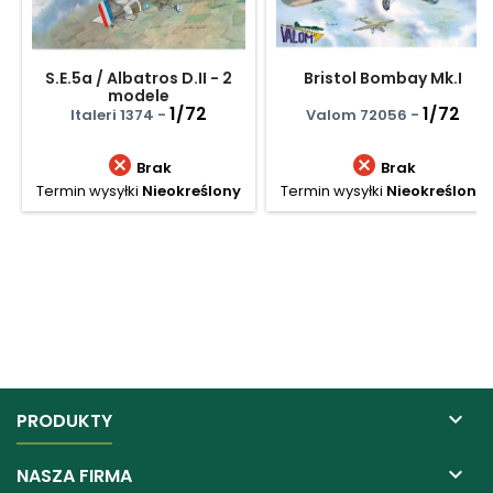
S.E.5a / Albatros D.II - 2
Bristol Bombay Mk.I
modele
1/72
1/72
Italeri 1374 -
Valom 72056 -


Brak
Brak
Termin wysyłki
Nieokreślony
Termin wysyłki
Nieokreślony

PRODUKTY

NASZA FIRMA