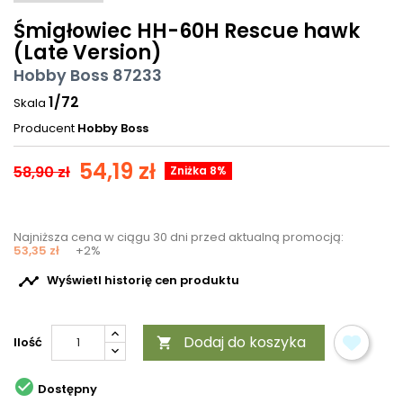
Śmigłowiec HH-60H Rescue hawk
(Late Version)
Hobby Boss 87233
1/72
Skala
Producent
Hobby Boss
54,19 zł
58,90 zł
Zniżka 8%
Najniższa cena w ciągu 30 dni przed aktualną promocją:
53,35 zł
+2%

Wyświetl historię cen produktu
Dodaj do koszyka
Ilość


Dostępny