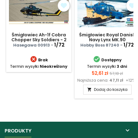
Śmigłowiec Ah-1f Cobra
Śmigłowiec Royal Danish
Chopper Sky Soldiers - 2
Navy Lynx MK.90
Modele
1/72
1/72
Hasegawa 00913 -
Hobby Boss 87240 -


Brak
Dostępny
Termin wysyłki
Nieokreślony
Termin wysyłki
3 dni
Cena
Cena
52,61 zł
57,18 zł
Najniższa cena:
47,11 zł
+12%
podstawow
Dodaj do koszyka


PRODUKTY