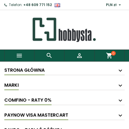

Telefon:
+48 609 771 152
PLN zł
0



shopping_cart
STRONA GŁÓWNA
MARKI
COMFINO - RATY 0%
PAYNOW VISA MASTERCART