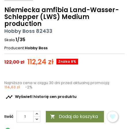
Niemiecka amfibia Land-Wasser-
Schlepper (LWS) Medium
production
Hobby Boss 82433
1/35
Skala
Producent
Hobby Boss
112,24 zł
122,00 zł
Zniżka 8%
Najniższa cena w ciągu 30 dni przed aktualną promocją:
114,63 zł
-2%

Wyświetl historię cen produktu
Dodaj do koszyka
Ilość
