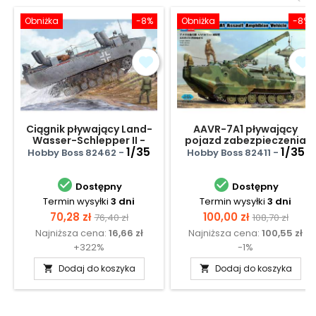
Obniżka
-8%
Obniżka
-8%
Ciągnik pływający Land-
AAVR-7A1 pływający
Wasser-Schlepper II -
pojazd zabezpieczenia
Upgraded
1/35
technicznego
1/35
Hobby Boss 82462 -
Hobby Boss 82411 -


Dostępny
Dostępny
Termin wysyłki
3 dni
Termin wysyłki
3 dni
Cena
Cena
Cena
Cena
70,28 zł
100,00 zł
76,40 zł
108,70 zł
Najniższa cena:
16,66 zł
Najniższa cena:
100,55 zł
podstawowa
podstawow
+322%
-1%
Dodaj do koszyka
Dodaj do koszyka

