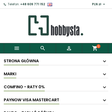

Telefon:
+48 609 771 152
PLN zł
0



shopping_cart
STRONA GŁÓWNA
MARKI
COMFINO - RATY 0%
PAYNOW VISA MASTERCART