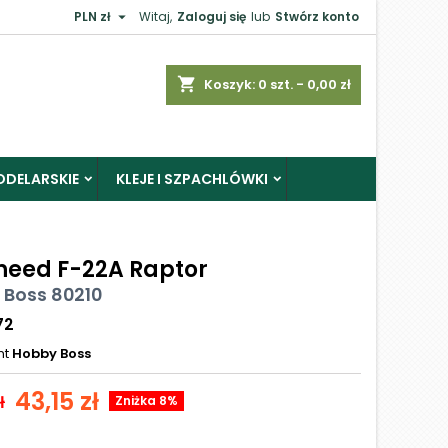

PLN zł
Witaj,
Zaloguj się
lub
Stwórz konto
shopping_cart
Koszyk:
0
szt. - 0,00 zł
ODELARSKIE
KLEJE I SZPACHLÓWKI
heed F-22A Raptor
 Boss 80210
72
nt
Hobby Boss
43,15 zł
ł
Zniżka 8%