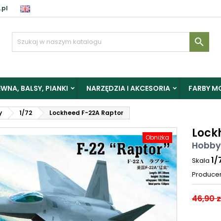
.pl

WNA, BALSY, PIANKI
NARZĘDZIA I AKCESORIA
FARBY M
y
1/72
Lockheed F-22A Raptor
Lock
Obniżka
Hobby
1/
Skala
Produce
46,90 z