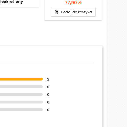
ieokreślony
Cena
Ce
77,90 zł
88,
Najniż
Dodaj do koszyka

D

2
0
0
0
0