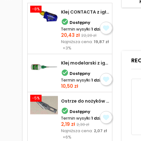
-8%
Klej CONTACTA z igłą do plastiku 25,0 g

Dostępny
Termin wysyłki
1 dzień
Cena
Cena
20,43 zł
22,20 zł
podstawowa
Najniższa cena:
19,87 zł
+3%
RE
Klej modelarski z igłą 30 ml

Dostępny
Termin wysyłki
1 dzień
Cena
10,50 zł
-5%
Ostrze do nożyków Excel

Dostępny
Termin wysyłki
1 dzień
Cena
Cena
2,19 zł
2,30 zł
podstawowa
Najniższa cena:
2,07 zł
+6%