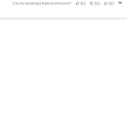
Czy ta recenzja była pomocna?
0
0
0