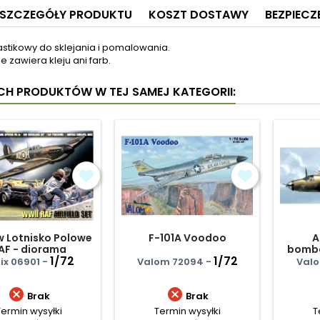
SZCZEGÓŁY PRODUKTU
KOSZT DOSTAWY
BEZPIEC
astikowy do sklejania i pomalowania.
e zawiera kleju ani farb.
YCH PRODUKTÓW W TEJ SAMEJ KATEGORII:
 Lotnisko Polowe
F-101A Voodoo
A
AF - diorama
bombo
1/72
1/72
Mk.IA
fix 06901 -
Valom 72094 -
Valo


Brak
Brak
Termin wysyłki
Termin wysyłki
T