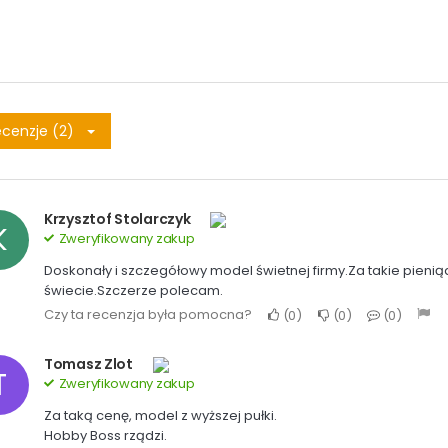
cenzje (2)
Krzysztof Stolarczyk
K
Zweryfikowany zakup
Doskonały i szczegółowy model świetnej firmy.Za takie pien
świecie.Szczerze polecam.
Czy ta recenzja była pomocna?
0
0
0
Tomasz Zlot
T
Zweryfikowany zakup
Za taką cenę, model z wyższej pułki.
Hobby Boss rządzi.