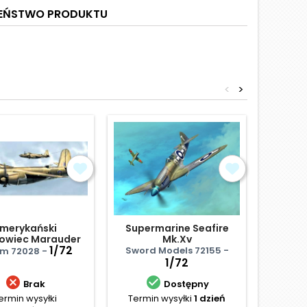
ZEŃSTWO PRODUKTU
<
>
Obniżka
merykański
Supermarine Seafire
Gloster
wiec Marauder
Mk.Xv
 w barwach RAF
1/72
Sword Models 72155 -
Specia
m 72028 -
1/72


Brak
Dostępny
ermin wysyłki
Termin wysyłki
1 dzień
Termi