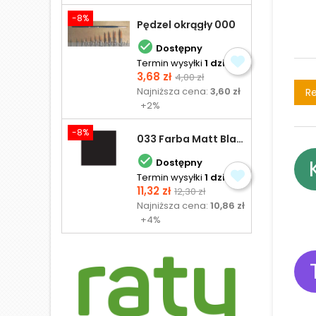
-8%
Pędzel okrągły 000

Dostępny
Termin wysyłki
1 dzień
Cena
Cena
3,68 zł
4,00 zł
podstawowa
Najniższa cena:
3,60 zł
Re
+2%
-8%
033 Farba Matt Black - olejna

Dostępny
Termin wysyłki
1 dzień
Cena
Cena
11,32 zł
12,30 zł
podstawowa
Najniższa cena:
10,86 zł
+4%