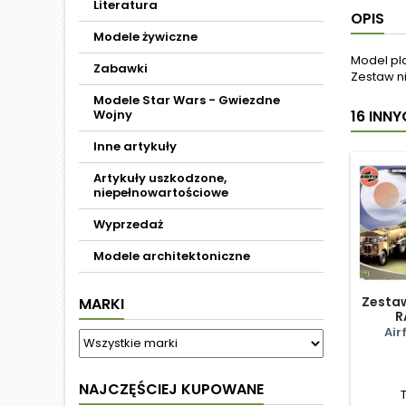
Literatura
OPIS
Modele żywiczne
Model pl
Zabawki
Zestaw ni
Modele Star Wars - Gwiezdne
Wojny
16 INN
Inne artykuły
Artykuły uszkodzone,
niepełnowartościowe
Wyprzedaż
Modele architektoniczne
Zestaw
MARKI
R
Air
NAJCZĘŚCIEJ KUPOWANE