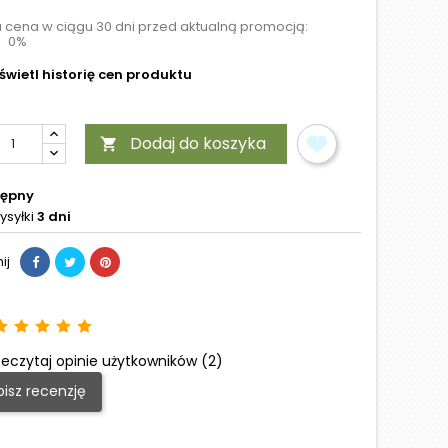
a cena w ciągu 30 dni przed aktualną promocją:
0%
wietl historię cen produktu
Dodaj do koszyka

tępny
ysyłki
3 dni
ij
eczytaj opinie użytkowników (2)
isz recenzję