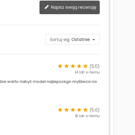
Napisz swoją recenzję
Sortuj wg:
Ostatnie
(5.0)
14 lat-s-temu
iądze warto nabyć model najlepszego myśliwca na
(5.0)
16 lat-s-temu