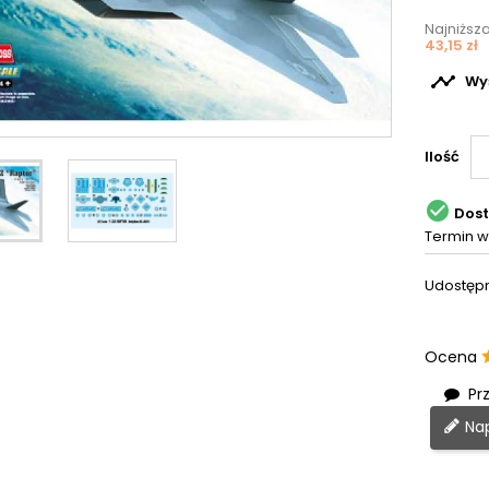
Najniższ
43,15 zł

Wyś
Ilość

Dos
Termin w
Udostępn
Ocena
Prz
Nap