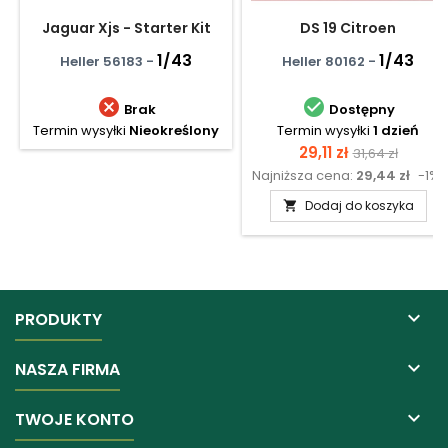
Jaguar Xjs - Starter Kit
DS 19 Citroen
1/43
1/43
Heller 56183 -
Heller 80162 -


Brak
Dostępny
Termin wysyłki
Nieokreślony
Termin wysyłki
1 dzień
Cena
Cena
29,11 zł
31,64 zł
Najniższa cena:
29,44 zł
-1%
podstawow
Dodaj do koszyka


PRODUKTY

NASZA FIRMA

TWOJE KONTO