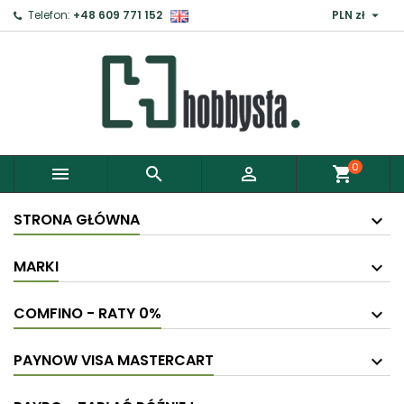

Telefon:
+48 609 771 152
PLN zł
0



shopping_cart
STRONA GŁÓWNA
MARKI
COMFINO - RATY 0%
PAYNOW VISA MASTERCART