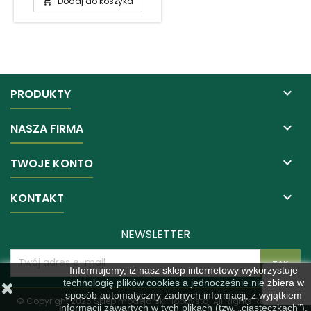
Dodaj do koszyka


PRODUKTY

NASZA FIRMA

TWOJE KONTO

KONTAKT
NEWSLETTER
Informujemy, iż nasz sklep internetowy wykorzystuje
technologię plików cookies a jednocześnie nie zbiera w
sposób automatyczny żadnych informacji, z wyjątkiem
© Copyright 2026 Sklep modelarski Hobbysta. All Rights Reserved.
informacji zawartych w tych plikach (tzw. „ciasteczkach”).