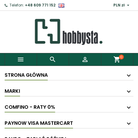

Telefon:
+48 609 771 152
PLN zł
0



shopping_cart
STRONA GŁÓWNA
MARKI
COMFINO - RATY 0%
PAYNOW VISA MASTERCART