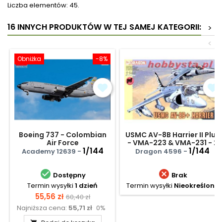
Liczba elementów: 45.
16 INNYCH PRODUKTÓW W TEJ SAMEJ KATEGORII:
>
<
Obniżka
-8%
Boeing 737 - Colombian
USMC AV-8B Harrier II Plus
Air Force
- VMA-223 & VMA-231 - 2
1/144
szt.
1/144
Academy 12639 -
Dragon 4596 -


Dostępny
Brak
Termin wysyłki
1 dzień
Termin wysyłki
Nieokreślony
Cena
Cena
55,56 zł
60,40 zł
Najniższa cena:
55,71 zł
0%
podstawowa