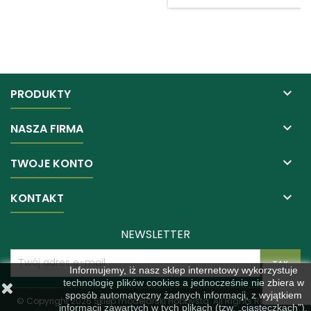

PRODUKTY

NASZA FIRMA

TWOJE KONTO

KONTAKT
NEWSLETTER
Informujemy, iż nasz sklep internetowy wykorzystuje
technologię plików cookies a jednocześnie nie zbiera w
sposób automatyczny żadnych informacji, z wyjątkiem
© Copyright 2026 Sklep modelarski Hobbysta. All Rights Reserved.
informacji zawartych w tych plikach (tzw. „ciasteczkach”).