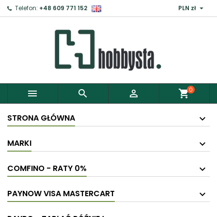

Telefon:
+48 609 771 152
PLN zł
0



shopping_cart
STRONA GŁÓWNA
MARKI
COMFINO - RATY 0%
PAYNOW VISA MASTERCART