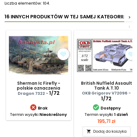
Liczba elementów: 104.
16 INNYCH PRODUKTÓW W TEJ SAMEJ KATEGORII:
>
<
Sherman Ic Firefly -
British Nuffield Assault
polskie oznaczenia
Tank A.T.10
1/72
OKB Grigorov V72096 -
Dragon 7322 -
1/72


Brak
Dostępny
Termin wysyłki
Nieokreślony
Termin wysyłki
1 dzień
Cena
195,71 zł
Dodaj do koszyka
