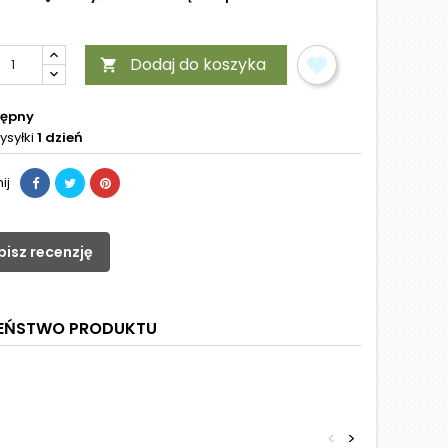
Dodaj do koszyka

tępny
ysyłki
1 dzień
ij
pisz recenzję
ZEŃSTWO PRODUKTU
<
>