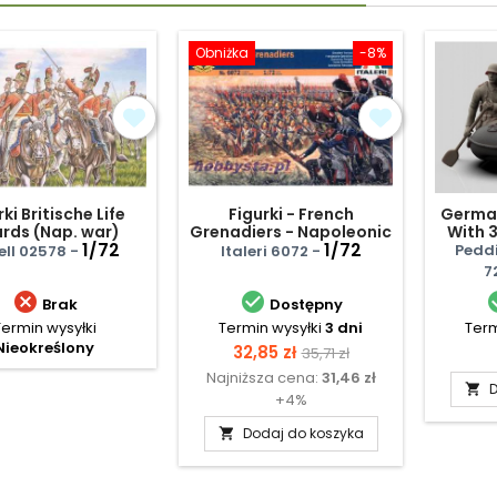
Obniżka
-8%
rki Britische Life
Figurki - French
German
rds (Nap. war)
Grenadiers - Napoleonic
With 
1/72
Wars
1/72
Pedd
ell 02578 -
Italeri 6072 -
7


Brak
Dostępny
Termin wysyłki
Termin wysyłki
3 dni
Term
Nieokreślony
Cena
Cena
32,85 zł
35,71 zł
Najniższa cena:
31,46 zł
podstawowa
D

+4%
Dodaj do koszyka
