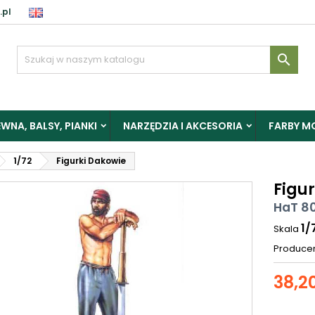
.pl

WNA, BALSY, PIANKI
NARZĘDZIA I AKCESORIA
FARBY M
1/72
Figurki Dakowie
Figu
HaT 8
1/
Skala
Produce
38,20