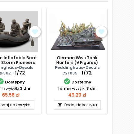
 Inflatable Boat
German Wwii Tank
Figu
3 Storm Pioneers
Hunters (9 Figures)
piech
inghaus-Decals
Peddinghaus-Decals
Waterl
1/72
1/72
2F362 -
72F035 -


Dostępny
Dostępny
in wysyłki
3 dni
Termin wysyłki
3 dni
Te
N
Cena
Cena
65,56 zł
49,20 zł
odaj do koszyka
Dodaj do koszyka
