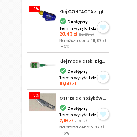
-8%
Klej CONTACTA z igłą do plastiku 25,0 g

Dostępny
Termin wysyłki
1 dzień
Cena
Cena
20,43 zł
22,20 zł
podstawowa
Najniższa cena:
19,87 zł
+3%
Klej modelarski z igłą 30 ml

Dostępny
Termin wysyłki
1 dzień
Cena
10,50 zł
-5%
Ostrze do nożyków Excel

Dostępny
Termin wysyłki
1 dzień
Cena
Cena
2,19 zł
2,30 zł
podstawowa
Najniższa cena:
2,07 zł
+6%