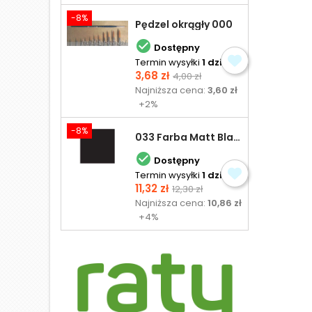
-8%
Pędzel okrągły 000

Dostępny
Termin wysyłki
1 dzień
Cena
Cena
3,68 zł
4,00 zł
podstawowa
Najniższa cena:
3,60 zł
+2%
-8%
033 Farba Matt Black - olejna

Dostępny
Termin wysyłki
1 dzień
Cena
Cena
11,32 zł
12,30 zł
podstawowa
Najniższa cena:
10,86 zł
+4%