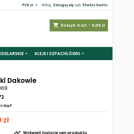

PLN zł
Witaj,
Zaloguj się
lub
Stwórz konto
shopping_cart
Koszyk:
0
szt. - 0,00 zł
ODELARSKIE
KLEJE I SZPACHLÓWKI
rki Dakowie
069
72
nt
HaT
 zł

Wyświetl historię cen produktu