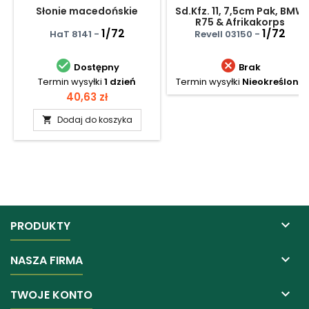
Słonie macedońskie
Sd.Kfz. 11, 7,5cm Pak, BMW
R75 & Afrikakorps
1/72
1/72
HaT 8141 -
Revell 03150 -


Dostępny
Brak
Termin wysyłki
1 dzień
Termin wysyłki
Nieokreślony
Cena
40,63 zł
Dodaj do koszyka


PRODUKTY

NASZA FIRMA

TWOJE KONTO