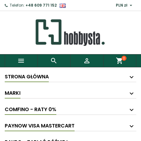

Telefon:
+48 609 771 152
PLN zł
0



shopping_cart
STRONA GŁÓWNA
MARKI
COMFINO - RATY 0%
PAYNOW VISA MASTERCART