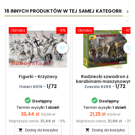
16 INNYCH PRODUKTÓW W TEJ SAMEJ KATEGORII:
>
<
Obniżka
-8%
Obniżka
-10%
Figurki - Krzyżacy
Radziecki szwadron z
karabinami maszynowymi
1/72
- Berlin 1945
1/72
Italeri 6019 -
Zvezda 6269 -


Dostępny
Dostępny
Termin wysyłki
1 dzień
Termin wysyłki
1 dzień
Cena
Cena
Cena
Cena
30,44 zł
21,25 zł
33,08 zł
23,61 zł
Najniższa cena:
31,46 zł
-3%
Najniższa cena:
21,96 zł
-3%
podstawowa
podstawow
Dodaj do koszyka
Dodaj do koszyka

