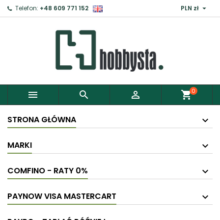

Telefon:
+48 609 771 152
PLN zł
0



shopping_cart
STRONA GŁÓWNA
MARKI
COMFINO - RATY 0%
PAYNOW VISA MASTERCART