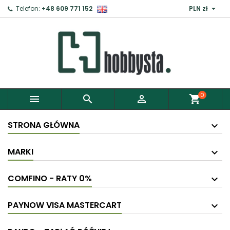

Telefon:
+48 609 771 152
PLN zł
0



shopping_cart
STRONA GŁÓWNA
MARKI
COMFINO - RATY 0%
PAYNOW VISA MASTERCART