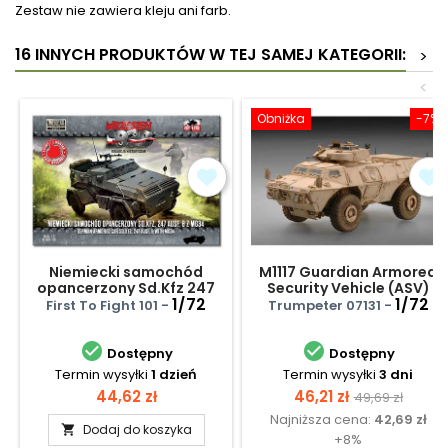
Zestaw nie zawiera kleju ani farb.
16 INNYCH PRODUKTÓW W TEJ SAMEJ KATEGORII:
>
<
Obniżka
-7%
Niemiecki samochód
M1117 Guardian Armored
opancerzony Sd.Kfz 247
Security Vehicle (ASV)
Ausf. B z MG 34
1/72
1/72
First To Fight 101 -
Trumpeter 07131 -


Dostępny
Dostępny
Termin wysyłki
1 dzień
Termin wysyłki
3 dni
Cena
Cena
Cena
44,62 zł
46,21 zł
49,69 zł
Najniższa cena:
42,69 zł
podstawow
Dodaj do koszyka

+8%