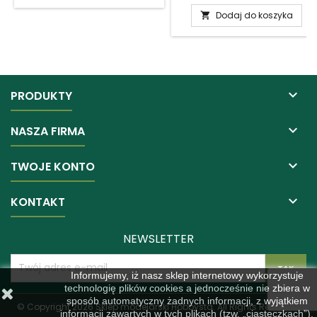
Dodaj do koszyka


PRODUKTY

NASZA FIRMA

TWOJE KONTO

KONTAKT
NEWSLETTER
Informujemy, iż nasz sklep internetowy wykorzystuje
technologię plików cookies a jednocześnie nie zbiera w
sposób automatyczny żadnych informacji, z wyjątkiem
© Copyright 2026 Sklep modelarski Hobbysta. All Rights Reserved.
informacji zawartych w tych plikach (tzw. „ciasteczkach”).